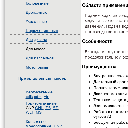
Колодезные
Области применени
Дренажные
Подъем воды из колод
модульных системах 
Фекальные
давления. Подача вод
Циркуляционные
производственно-хоз
Для дизеля
Особенности
Для масла
Благодаря внутренне
продолжительном реж
Для бассейнов
Преимущества
Мотопомпы
Внутреннее охла
Промышленные насосы
Длительный срок 
Полная герметичн
Вертикальные
,
Двойное механиче
cdlk
.
cdm
.
vtp
Тепловая защита 
Горизонтальные
Экономичность в 
CNP
CHL
,
ZS
,
SZ
,
Работа в автомат
WLT
,
MS
буквой А)
Консольно-
Бесшумная работ
моноблочные
,
CNP