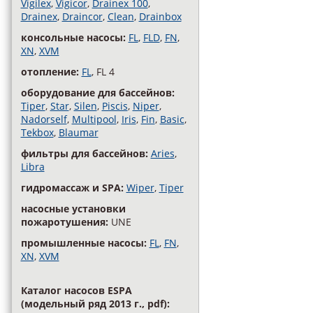
Vigilex
,
Vigicor
,
Drainex 100
,
Drainex
,
Draincor
,
Clean
,
Drainbox
консольные насосы:
FL
,
FLD
,
FN
,
XN
,
XVM
отопление:
FL
, FL 4
оборудование для бассейнов:
Tiper
,
Star
,
Silen
,
Piscis
,
Niper
,
Nadorself
,
Multipool
,
Iris
,
Fin
,
Basic
,
Tekbox
,
Blaumar
фильтры для бассейнов:
Aries
,
Libra
гидромассаж и SPA:
Wiper
,
Tiper
насосные установки
пожаротушения:
UNE
промышленные насосы:
FL
,
FN
,
XN
,
XVM
Каталог насосов ESPA
(модельный ряд 2013 г., pdf):