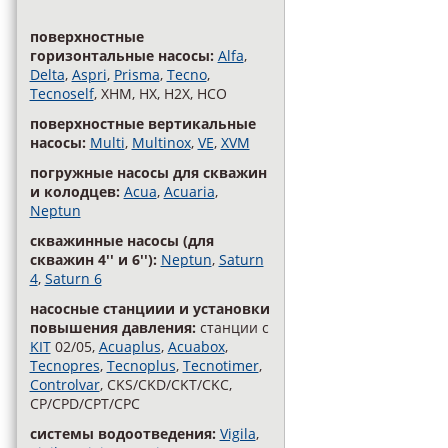
поверхностные
горизонтальные насосы:
Alfa
,
Delta
,
Aspri
,
Prisma
,
Tecno
,
Tecnoself
, XHM, HX, H2X, HCO
поверхностные вертикальные
насосы:
Multi
,
Multinox
,
VE
,
XVM
погружные насосы для скважин
и колодцев:
Acua
,
Acuaria
,
Neptun
скважинные насосы (для
скважин 4'' и 6''):
Neptun
,
Saturn
4
,
Saturn 6
насосные станциии и установки
повышения давления:
станции с
KIT
02/05,
Acuaplus
,
Acuabox
,
Tecnopres
,
Tecnoplus
,
Tecnotimer
,
Controlvar
, CKS/CKD/CKT/CKC,
CP/CPD/CPT/CPC
cистемы водоотведения:
Vigila
,