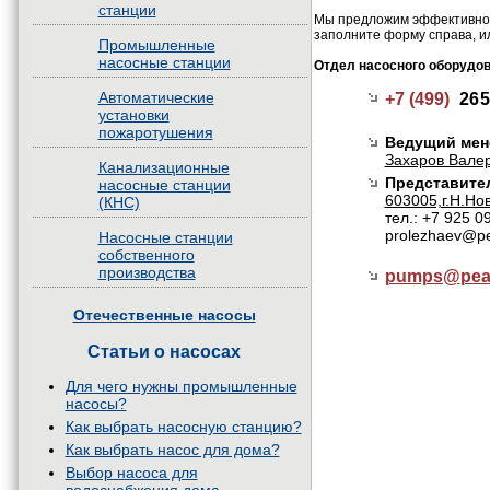
станции
Мы предложим эффективное 
заполните форму справа, и
Промышленные
насосные станции
Отдел насосного оборудо
Автоматические
+7 (499)
265
установки
пожаротушения
Ведущий мен
Захаров Валер
Канализационные
Представител
насосные станции
603005,г.Н.Нов
(КНС)
тел.: +7 925 0
prolezhaev@pe
Насосные станции
собственного
производства
pumps@
pea
Отечественные насосы
Статьи о насосах
Для чего нужны промышленные
насосы?
Как выбрать насосную станцию?
Как выбрать насос для дома?
Выбор насоса для