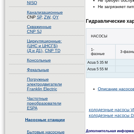
Не требует обслу
NISO
Не загрязняет пи
Канализационные
CNP
SP
,
ZW
,
QY
Гидравлические ха
Скважинные
CNP SJ
НАСОСЫ
Циркуляционные:
(ЦНС и ЦНСГБ)
1-
(Д и Д1)
,
CNP TD
3-фазн
фазные
Консольные
Acua 5 35 M
Acua 5 55 M
Фекальные
Погружные
электродвигатели
Franklin Electric
Описание насосов
Частотные
преобразователи
ESPA
колодезные насосы 
колодезные насосы 
Насосные станции
Дополнительная информац
Бытовые насосные