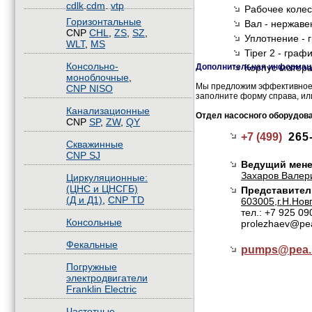
cdlk
.
cdm
.
vtp
Рабочее колесо
Горизонтальные
Вал - нержаве
CNP
CHL
,
ZS
,
SZ
,
Уплотнение - г
WLT
,
MS
Tiper 2 - граф
Консольно-
Дополнительная информаци
Корпус мотора
моноблочные
,
Мы предложим эффективное 
CNP NISO
заполните форму справа, ил
Канализационные
Отдел насосного оборудов
CNP
SP
,
ZW
,
QY
+7 (499)
265
Скважинные
CNP SJ
Ведущий мене
Захаров Валер
Циркуляционные:
(ЦНС и ЦНСГБ)
Представител
(Д и Д1)
,
CNP TD
603005,г.Н.Нов
тел.: +7 925 09
Консольные
prolezhaev@pe
Фекальные
pumps@
pea.
Погружные
электродвигатели
Franklin Electric
Частотные