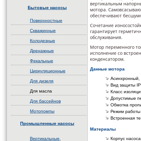
вертикальным напорны
Бытовые насосы
мотора. Самовсасываю
обеспечивают бесшумн
Поверхностные
Сочетание износостой
Скважинные
гарантирует герметичн
обслуживания.
Колодезные
Мотор переменного то
Дренажные
исполнение со встрое
конденсатором.
Фекальные
Данные мотора
Циркуляционные
Асинхронный,
Для дизеля
Вид защиты IP
Для масла
Класс изоляци
Допустимые п
Для бассейнов
Обмотка проп
Мотопомпы
Режим работы
Встроенная т
Промышленные насосы
Материалы
Корпус насоса
Вертикальные
,