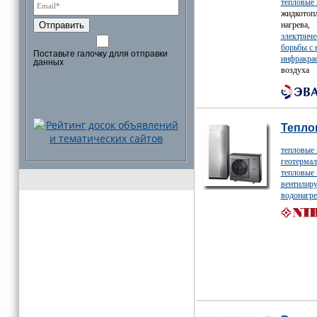
тепловые 
жидкотоп
нагрева,
Отправить
электриче
борьбы с
Поставьте галочку длля отправки
инфракра
данных
воздуха
Тепло
тепловые 
геотермал
тепловые 
вентилиру
водонагре