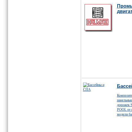
Пром
двига
Бассе
Композит
панельные
дорожек
POOL от 
модели ба