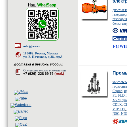
элект
дизельные
генератор
газопоршн
бензогене
info@pea.ru
105082, Россия, Москва
ул. Б. Почтовая, д.38, стр.5
Доставка в регионы России
,
Оставить отзыв о компании
Пром
+7 (926) 228 69 76
(моб.)
консольн
горизонта
Caprari
,
п
FL, FLD,
XVM
,
про
CDLK
,
C
VTP
,
QY
,
NSC
,
ND