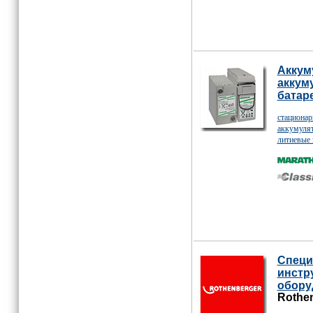
Аккум
аккум
батар
стационар
аккумуля
литиевые 
Cпеци
инстр
обору
Rothen