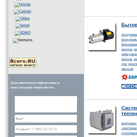
Бытов
погружны
колодезны
фекальны
насосы
,
н
циркуляц
насосы
,
н
для дизел
насосов
.
Дополнительная информация и
консультации специалистов
Сист
тепло
котельное
электриче
геотермал