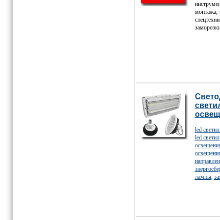
инструмен
монтажа, 
спецтехни
заморозк
Свето
свети
освещ
led свети
led свети
освещени
освещени
направлен
энергосб
лампы
,
за