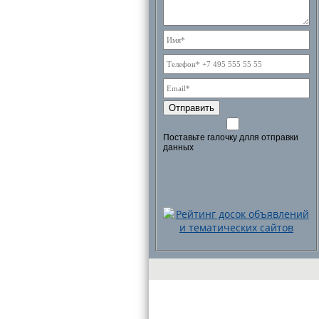
Отправить
Поставьте галочку длля отправки
данных