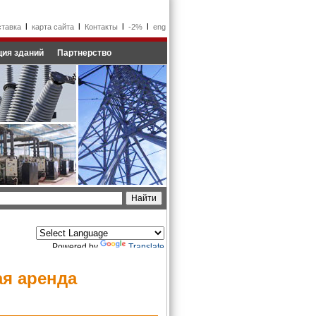
l
l
l
l
ставка
карта сайта
Контакты
-2%
eng
ия зданий
Партнерство
Powered by
Translate
я аренда