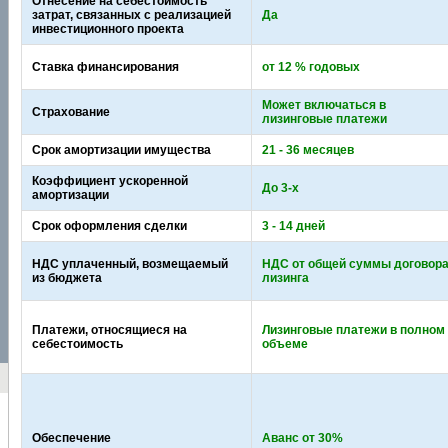
Отнесение на себестоимость
затрат, связанных с реализацией
Да
инвестиционного проекта
Ставка финансирования
от 12 % годовых
Может включаться в
Страхование
лизинговые платежи
Срок амортизации имущества
21 - 36 месяцев
Коэффициент ускоренной
До 3-х
амортизации
Срок оформления сделки
3 - 14 дней
НДС уплаченный, возмещаемый
НДС от общей суммы договор
из бюджета
лизинга
Платежи, относящиеся на
Лизинговые платежи в полном
себестоимость
объеме
Обеспечение
Аванс от 30%