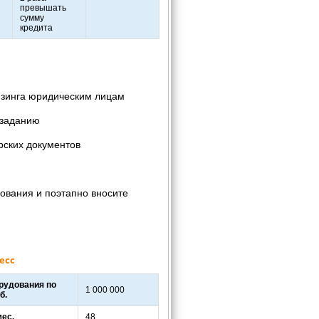
превышать
сумму
кредита
изинга юридическим лицам
 заданию
рских документов
ования и поэтапно вносите
есс
рудования по
1 000 000
б.
мес.
48