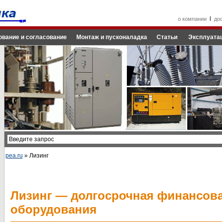
l
о компании
до
ование и согласование
Монтаж и пусконаладка
Статьи
Эксплуатац
pea.ru
» Лизинг
Лизинг — долгосрочная финансова
оборудования