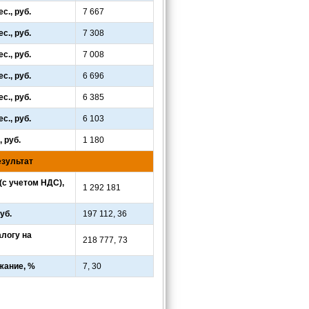
с., руб.
7 667
с., руб.
7 308
с., руб.
7 008
с., руб.
6 696
с., руб.
6 385
с., руб.
6 103
 руб.
1 180
зультат
(с учетом НДС),
1 292 181
уб.
197 112, 36
алогу на
218 777, 73
жание, %
7, 30