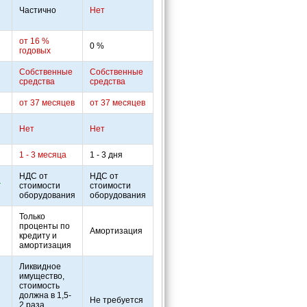
Частично
Нет
от 16 %
0 %
годовых
Собственные
Собственные
средства
средства
от 37 месяцев
от 37 месяцев
Нет
Нет
1 - 3 месяца
1 - 3 дня
НДС от
НДС от
а
стоимости
стоимости
оборудования
оборудования
Только
проценты по
Амортизация
кредиту и
амортизация
Ликвидное
имущество,
стоимость
должна в 1,5-
Не требуется
2 раза