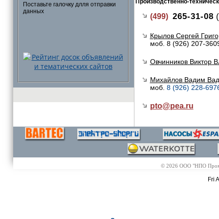
Производственно-техническ
Поставьте галочку длля отправки
данных
265-31-08
(
(499)
Крылов Сергей Григо
моб. 8 (926) 207-360
Овчинников Виктор В
Михайлов Вадим Ва
моб.
8 (926) 228-697
pto@
pea.ru
© 2026 ООО "НПО Промэл
Fri 