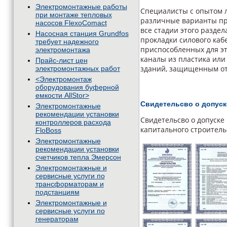
Электромонтажные работы
Специалисты с опытом л
при монтаже тепловых
различные варианты пр
насосов FlexoComact
все стадии этого разде
Насосная станция Grundfos
прокладки силового каб
требует надежного
приспособленных для эт
электромонтажа
каналы из пластика ил
Прайс-лист цен
зданий, защищенным от
электромонтажных работ
<Электромонтаж
оборудования буферной
емкости AllStor>
Свидетельсво о допуск
Электромонтажные
рекомендации установки
Свидетельсво о допуске
контроллеров расхода
капитального строитель
FloBoss
Электромонтажные
рекомендации установки
счетчиков тепла Эмерсон
Электромонтажные и
сервисные услуги по
трансформаторам и
подстанциям
Электромонтажные и
сервисные услуги по
генераторам