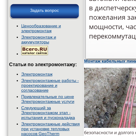
в диспетчерск
Задать вопрос
пожелания за
мощности, час
Ценообразование и
электромонтаж
перекоммутац
Электромонтаж и
аккумуляторы
Монтаж кабельных лини
Статьи по электромонтажу:
Электромонтаж
Электромонтажные работы -
проектирование и
согласование
Привлекательные по цене
Электромонтажные услуги
Следующий за
Электромонтажом этап -
испытания и пусконаладка
Электромонтажные действия
при установке тепловых
безопасности и долгого
насосов GeoTherm