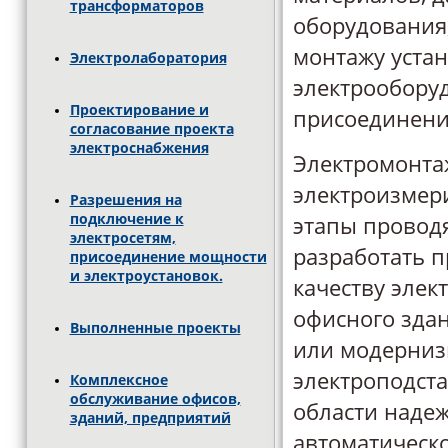
трансформаторов
оборудования
монтажу уста
Электролаборатория
электрооборуд
Проектирование и
присоединени
согласование проекта
электроснабжения
Электромонта
электроизмер
Разрешения на
подключение к
этапы проводя
электросетям,
разработать 
присоединение мощности
и электроустановок.
качеству эле
офисного здан
Выполненные проекты
или модерниз
электроподста
Комплексное
обслуживание офисов,
области наде
зданий, предприятий
автоматическо