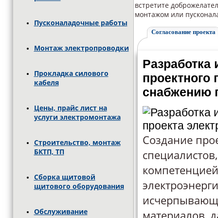
встретите доброжелател
монтажом или пусконал
Пусконаладочные работы
Согласование проекта
Монтаж электропроводки
Разработка 
Прокладка силового
проектного 
кабеля
снабжению п
Цены, прайс лист на
услуги электромонтажа
Создание про
Строительство, монтаж
БКТП, ТП
специалистов
компетенцией
Сборка щитовой
электроэнерги
щитового оборудования
исчерпывающе
Обслуживание
материалов, д