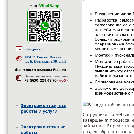
Разрешение и/или 
Разработка, самос
согласование её с 
потребители испол
электричеством сте
большим экономиче
операционные боль
магнитные явления и
info@pea.ru
Монтаж и пусконал
105082, Россия, Москва
Монтажные работы 
ул. Б. Почтовая, д.38, стр.5
Пусконаладка второ
Доставка в регионы России
,
выполнить эту отве
работам вы можете з
Оставить отзыв о компании
+7 (926) 228 69 76
(моб.)
Согласование элект
Заключение догово
взаимодействие с 
Электромонтаж, все
работы и услуги
Сотрудники ПромЭлектр
завершения процесса, 
зайти на сайт pea.ru з
Электромонтажные
раздел, обратиться к н
работы