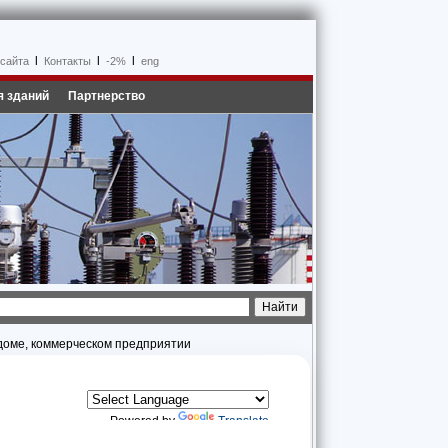
l
l
l
 сайта
Контакты
-2%
eng
я зданий
Партнерство
 доме, коммерческом предприятии
Powered by
Translate