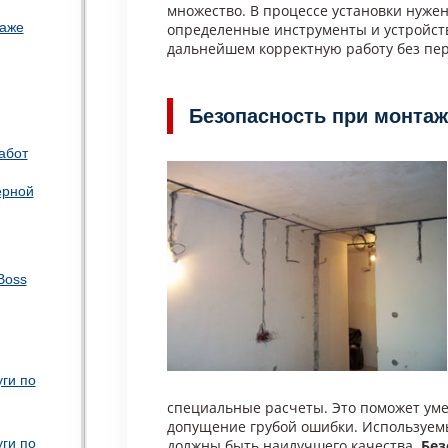
множество. В процессе установки нуже
таже
определенные инструменты и устройст
дальнейшем корректную работу без пер
Безопасность при монтаж
абот
ерной
Boss
ги по
специальные расчеты. Это поможет ум
допущение грубой ошибки. Используем
ги по
должны быть наилучшего качества.
Без