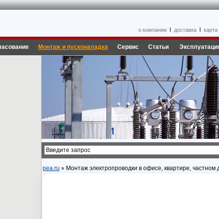
l
l
о компании
доставка
карта
ласование
Монтаж и пусконаладка
Сервис
Статьи
Эксплуатаци
pea.ru
» Монтаж электропроводки в офисе, квартире, частном