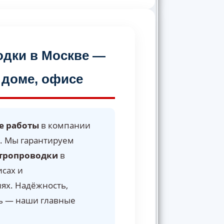
одки в Москве —
 доме, офисе
е работы
в компании
. Мы гарантируем
тропроводки
в
исах и
х. Надёжность,
ть — наши главные