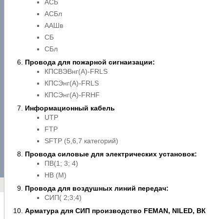
АСБ
АСБл
ААШв
СБ
СБл
Провода для пожарной сигнаизации:
КПСВЭВнг(A)-FRLS
КПСЭнг(A)-FRLS
КПСЭнг(A)-FRHF
Информационный кабель
UTP
FTP
SFTP (5,6,7 категорий)
Провода силовые для электрических установок:
ПВ(1; 3; 4)
НВ (М)
Провода для воздушных линий передач:
СИП( 2;3;4)
Арматура для СИП производство FEMAN, NILED, ВК