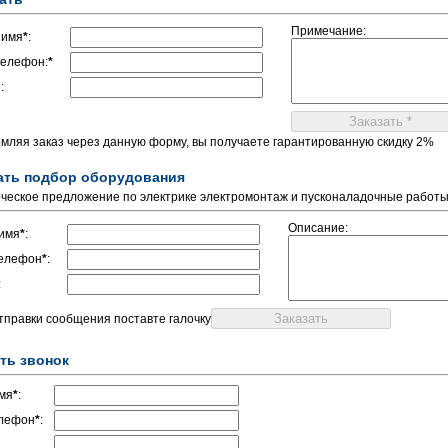
Примечание:
 имя
*
:
елефон:
*
:
мляя заказ через данную форму, вы получаете гарантированную скидку 2%
ать подбор оборудования
ческое предложение по электрике электромонтаж и пусконаладочные работ
Описание:
имя
*
:
елефон
*
:
:
отправки сообщения поставте галочку
ть звонок
мя
*
:
лефон
*
: