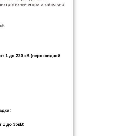
лектротехнической и кабельно-
1кВ
т 1 до 220 кВ (пероксидной
адки:
 1 до 35кВ: