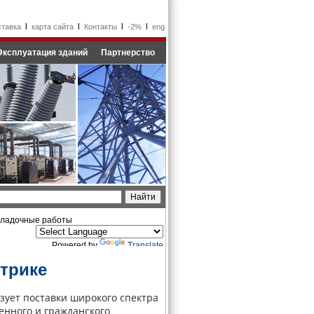
l
l
l
l
ставка
карта сайта
Контакты
-2%
eng
Эксплуатация зданий
Партнерство
аладочные работы
Powered by
Translate
трике
ет поставки широкого спектра
енного и гражданского