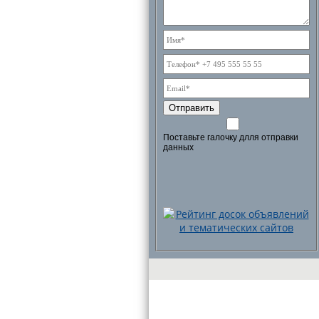
Отправить
Поставьте галочку длля отправки
данных