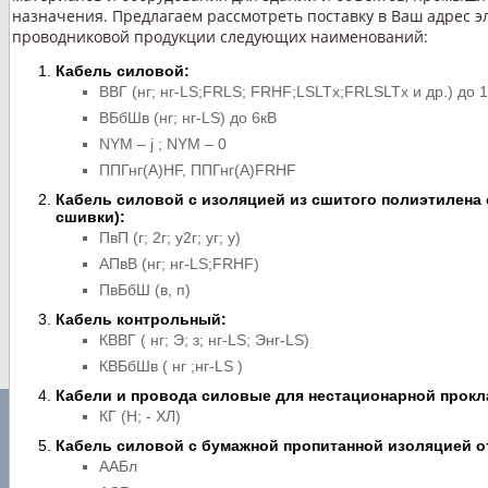
назначения. Предлагаем рассмотреть поставку в Ваш адрес э
проводниковой продукции следующих наименований:
Кабель силовой:
ВВГ (нг; нг-LS;FRLS; FRHF;LSLTx;FRLSLTx и др.) до 
ВБбШв (нг; нг-LS) до 6кВ
NYM – j ; NYM – 0
ППГнг(А)HF, ППГнг(А)FRHF
Кабель силовой с изоляцией из сшитого полиэтилена о
сшивки):
ПвП (г; 2г; у2г; уг; у)
АПвВ (нг; нг-LS;FRHF)
ПвБбШ (в, п)
Кабель контрольный:
КВВГ ( нг; Э; з; нг-LS; Энг-LS)
КВБбШв ( нг ;нг-LS )
Кабели и провода силовые для нестационарной прокл
КГ (Н; - ХЛ)
Кабель силовой с бумажной пропитанной изоляцией от
ААБл