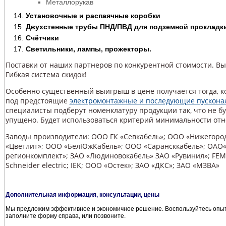
Металлорукав
Установочные и распаячные коробки
Двухстенные трубы ПНД/ПВД для подземной прокладк
Счётчики
Светильники, лампы, прожекторы.
Поставки от наших партнеров по конкурентной стоимости. Вы
Гибкая система скидок!
Особенно существенный выигрыш в цене получается тогда, ко
под предстоящие
электромонтажные и последующие пускона
специалисты подберут номенклатуру продукции так, что не бу
упущено. Будет использоваться критерий минимальности отн
Заводы производители: ООО ГК «Севкабель»; ООО «Нижегород
«Цветлит»; ООО «БелЮжКабель»; ООО «Сарансккабель»; ОАО
регионкомплект»; ЗАО «Людиновокабель» ЗАО «Рувинил»; FEMAN
Schneider electric; IEK; ООО «Остек»; ЗАО «ДКС»; ЗАО «МЗВА»
Дополнительная информация, консультации, цены
Мы предложим эффективное и экономичное решение. Воспользуйтесь опыт
заполните форму справа, или позвоните.