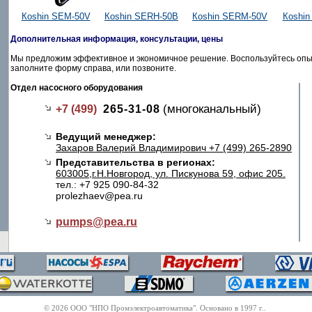
Кoshin SEM-50V
Кoshin SERH-50B
Кoshin SERM-50V
Кoshin
Дополнительная информация, консультации, цены
Мы предложим эффективное и экономичное решение. Воспользуйтесь опыт
заполните форму справа, или позвоните.
Отдел насосного оборудования
(многоканальный)
+7 (499)
265-31-08
Ведущий менеджер:
Захаров Валерий Владимирович +7 (499) 265-2890
Представительства в регионах:
603005,г.Н.Новгород, ул. Пискунова 59, офис 205.
тел.: +7 925 090-84-32
prolezhaev@pea.ru
pumps@
pea.ru
© 2026 ООО "НПО Промэлектроавтоматика". Основано в 1997 г..