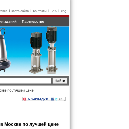
l
l
l
l
тавка
карта сайта
Контакты
-2%
eng
ия зданий
Партнерство
скве по лучшей цене
в Москве по лучшей цене