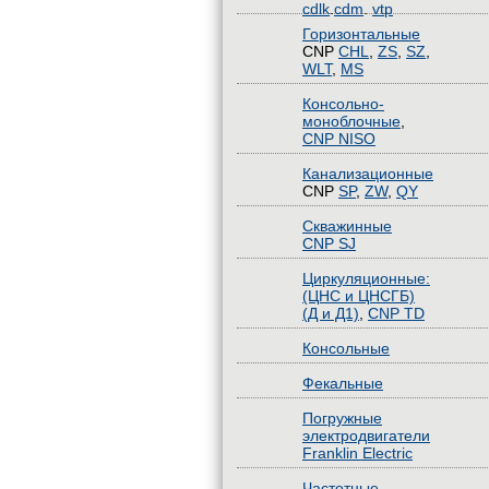
cdlk
.
cdm
.
vtp
Горизонтальные
CNP
CHL
,
ZS
,
SZ
,
WLT
,
MS
Консольно-
моноблочные
,
CNP NISO
Канализационные
CNP
SP
,
ZW
,
QY
Скважинные
CNP SJ
Циркуляционные:
(ЦНС и ЦНСГБ)
(Д и Д1)
,
CNP TD
Консольные
Фекальные
Погружные
электродвигатели
Franklin Electric
Частотные