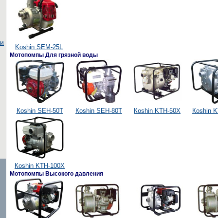
ти
Koshin SEM-25L
Мотопомпы Для грязной воды
Кoshin SEH-50T
Кoshin SEH-80T
Кoshin KTH-50X
Кoshin 
Кoshin KTH-100X
Мотопомпы Высокого давления