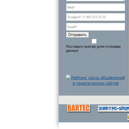
Отправить
Поставьте галочку длля отправки
данных