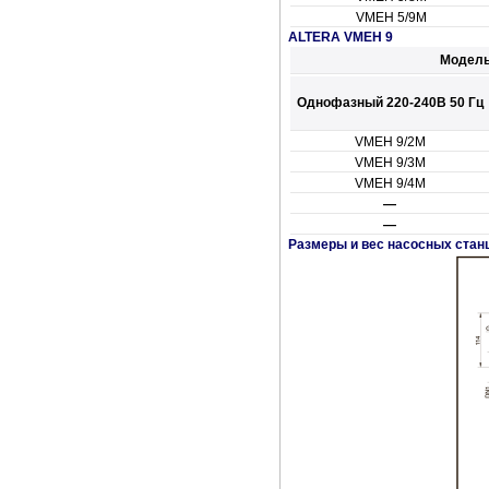
VMEH 5/9M
ALTERA VMEH 9
Модель
Однофазный 220-240В 50 Гц
VMEH 9/2M
VMEH 9/3M
VMEH 9/4M
—
—
Размеры и вес насосных стан