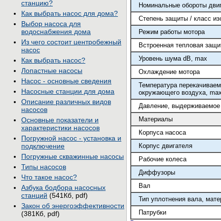
станцию?
Номинальные обороты дви
Как выбрать насос для дома?
Степень защиты / класс из
Выбор насоса для
водоснабжения дома
Режим работы мотора
Из чего состоит центробежный
Встроенная тепловая защи
насос
Уровень шума dB, max
Как выбрать насос?
Лопастные насосы
Охлаждение мотора
Насос - основные сведения
Температура перекачиваем
Насосные станции для дома
окружающего воздуха, ma
Описание различных видов
Давление, выдерживаемое
насосов
Материалы
Основные показатели и
характеристики насосов
Корпуса насоса
Погружной насос - установка и
Корпус двигателя
подключение
Погружные скважинные насосы
Рабочие колеса
Типы насосов
Диффузоры
Что такое насос?
Вал
Азбука бодбора насосных
станций
(541Кб, pdf)
Тип уплотнения вала, мат
Закон об энергоэффективности
Патрубки
(381Кб, pdf)