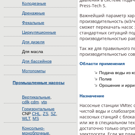
Колодезные
Press-Tech S.
Дренажные
Важнейший параметр хар
производительность (м3/ч
Фекальные
сможет перекачать насос 
Циркуляционные
стандартных ситуаций по
производительностью рав
Для дизеля
Так же для правильного п
Для масла
производительностью сове
Для бассейнов
Области применения
Мотопомпы
Подача воды из к
Полив
Промышленные насосы
Орошение и ирри
Назначение
Вертикальные
,
cdlk
.
cdm
.
vtp
Насосные станции VMtec 
Горизонтальные
чистой воды и слабозагря
CNP
CHL
,
ZS
,
SZ
,
насосных станций с блока
WLT
,
MS
или же в специальном тех
достаточно только опусти
Консольно-
моноблочные
,
электросети. Если же пла