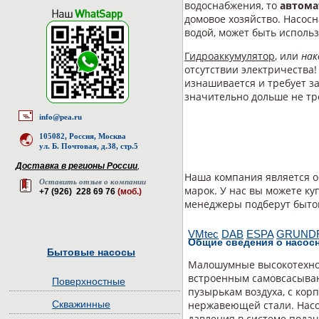
водоснабжения, то
автома
домовое хозяйство. Насос
водой, может быть использ
Гидроаккумулятор
, или
нак
отсутствии электричества!
изнашивается и требует з
значительно дольше не тр
info@pea.ru
105082, Россия, Москва
ул. Б. Почтовая, д.38, стр.5
Доставка в регионы России
,
Наша компания является 
Оставить отзыв о компании
марок. У нас вы можете ку
+7 (926) 228 69 76
(моб.)
менеджеры подберут быто
VMtec
DAB
ESPA
GRUND
Общие сведения о насосн
Бытовые насосы
Малошумные высокотехнол
встроенным самовсасываю
Поверхностные
пузырькам воздуха, с ко
Скважинные
нержавеющей стали. Нас
давления в системе подач