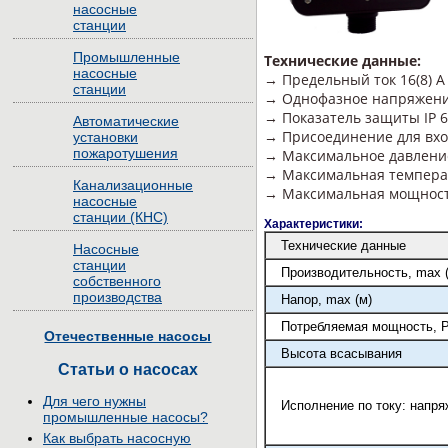
насосные
станции
Промышленные
Технические данные:
насосные
→ Предельный ток 16(8) А
станции
→ Однофазное напряжение
→ Показатель защиты IP 
Автоматические
→ Присоединение для вхо
установки
пожаротушения
→ Максимальное давление
→ Максимальная температ
Канализационные
→ Максимальная мощность
насосные
станции (КНС)
Характеристики:
Технические данные
Насосные
станции
Производительность, max (
собственного
производства
Напор, max (м)
Потребляемая мощность, Р
Отечественные насосы
Высота всасывания
Статьи о насосах
Для чего нужны
Исполнение по току: напря
промышленные насосы?
Как выбрать насосную