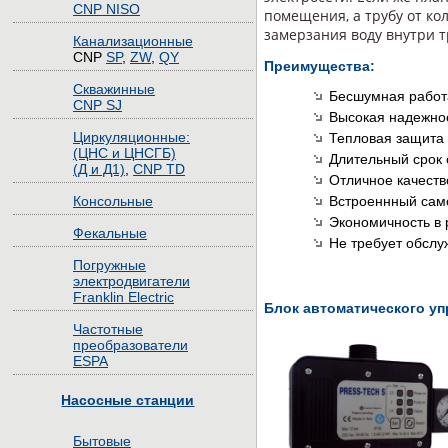
CNP NISO
помещения, а трубу от к
замерзания воду внутри т
Канализационные
CNP
SP
,
ZW
,
QY
Преимущества:
Скважинные
Бесшумная работ
CNP SJ
Высокая надежно
Циркуляционные:
Тепловая защита 
(ЦНС и ЦНСГБ)
Длительный срок
(Д и Д1)
,
CNP TD
Отличное качест
Консольные
Встроеннный сам
Экономичность в 
Фекальные
Не требует обслу
Погружные
электродвигатели
Franklin Electric
Блок автоматического уп
Частотные
преобразователи
ESPA
Насосные станции
Бытовые