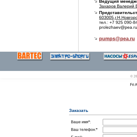
Ведущий менедж
Захаров Валерий 
Представительст
603005,г.Н.Новгоро
тел.: +7 925 090-8
prolezhaev@pea.r
pumps@
pea.ru
© 2
Fri 
Заказать
Ваше имя
*
:
Ваш телефон:
*