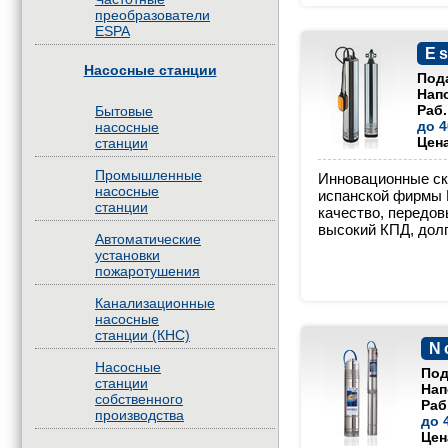
преобразователи
ESPA
E
Насосные станции
Под
Нап
Раб.
Бытовые
до 4
насосные
Цен
станции
Промышленные
Инновационные с
насосные
испанской фирмы 
станции
качество, передов
высокий КПД, долг
Автоматические
установки
пожаротушения
Канализационные
насосные
станции (КНС)
N
Насосные
Под
станции
Нап
собственного
Раб
производства
до 
Цен