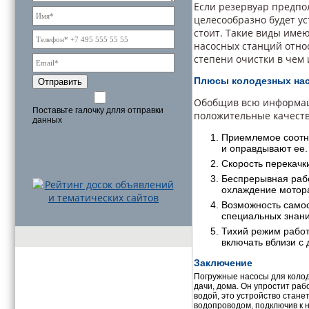
Если резервуар предпол
целесообразно будет ус
стоит. Такие виды име
насосных станций отно
степени очистки в чем
Плюсы колодезных на
Отправить
Обобщив всю информац
Поставьте галочку длля отправки
положительные качеств
данных
Приемлемое соотно
и оправдывают ее.
Скорость перекачк
Беспрерывная раб
охлаждение мотора
Возможность самос
специальных знани
Тихий режим работ
включать вблизи с
Заключение
Погружные насосы для коло
дачи, дома. Он упростит раб
водой, это устройство стан
водопроводом, подключив к н