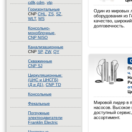
Це
cdlk
.
cdm
.
vtp
Горизонтальные
Один из мировых 
CNP
CHL
,
ZS
,
SZ
,
оборудования из 
WLT
,
MS
качество, широкий
долговечность.
Консольно-
моноблочные
,
CNP NISO
Канализационные
CNP
SP
,
ZW
,
QY
Скважинные
CNP SJ
П
ч.
Циркуляционные:
Н
(ЦНС и ЦНСГБ)
Р
(Д и Д1)
,
CNP TD
от
Ц
Консольные
Мировой лидер в 
Фекальные
насосов. Высокое 
доступный сервис
Погружные
ассортимент.
электродвигатели
Franklin Electric
Частотные