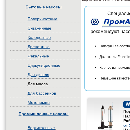
Бытовые насосы
Специали
Поверхностные
Скважинные
рекомендуют насо
Колодезные
Наилучшее соотн
Дренажные
Фекальные
Двигатели Franklin
Циркуляционные
Корпус из нержав
Для дизеля
Немецкое качеств
Для масла
Для бассейнов
Мотопомпы
W
По
Промышленные насосы
На
Раб
от 
Вертикальные
,