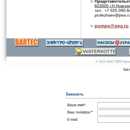
Представительст
603005,г.Н.Новгор
тел.: +7 925 090-8
prolezhaev@pea.r
pumps@
pea.ru
© 2026 ООО "НПО Промэл
Sat 
Заказать
Ваше имя
*
:
Ваш телефон:
*
E-mail: