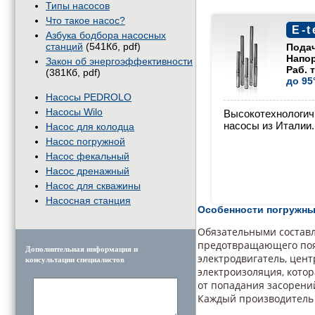
Типы насосов
Что такое насос?
E-t
Азбука бодбора насосных
станций
(541Кб, pdf)
Пода
Напо
Закон об энергоэффективности
Раб. 
(381Кб, pdf)
до 95
Насосы PEDROLO
Насосы Wilo
Высокотехнологи
насосы из Италии.
Насос для колодца
Насос погружной
Насос фекальный
Насос дренажный
Насос для скважины
Насосная станция
Особенности погружны
Обязательными составл
предотвращающего поя
Дополнительная информация и
электродвигатель, цен
консультации специалистов
электроизоляция, кото
от попадания засорени
Каждый производитель 