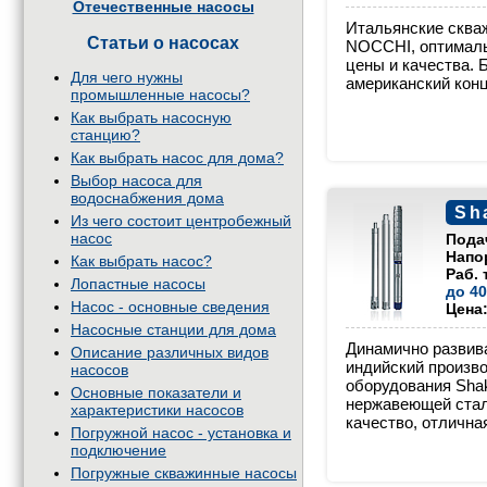
Отечественные насосы
Итальянские сква
Статьи о насосах
NOCCHI, оптимал
цены и качества. 
Для чего нужны
американский конце
промышленные насосы?
Как выбрать насосную
станцию?
Как выбрать насос для дома?
Выбор насоса для
водоснабжения дома
Sh
Из чего состоит центробежный
насос
Пода
Напо
Как выбрать насос?
Раб. 
Лопастные насосы
до 4
Насос - основные сведения
Цена
Насосные станции для дома
Динамично разви
Описание различных видов
индийский произво
насосов
оборудования Shakt
Основные показатели и
нержавеющей стал
характеристики насосов
качество, отлична
Погружной насос - установка и
подключение
Погружные скважинные насосы