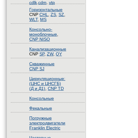
cdlk
.
cdm
.
vtp
Горизонтальные
CNP
CHL
,
ZS
,
SZ
,
WLT
,
MS
Консольно-
моноблочные
,
CNP NISO
Канализационные
CNP
SP
,
ZW
,
QY
Скважинные
CNP SJ
Циркуляционные:
(ЦНС и ЦНСГБ)
(Д и Д1)
,
CNP TD
Консольные
Фекальные
Погружные
электродвигатели
Franklin Electric
Частотные