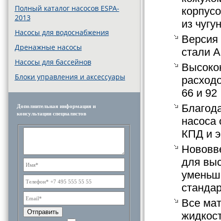
Полный каталог насосов ESPA-
корпусо
2013
из чугу
Насосы для водоснабжения
Версия
Дренажные насосы
стали A
Насосы для бассейнов
Высоко
Блоки управления и аксессуары
расходо
66 и 92
Благода
Дополнительная информация и
консультации специалистов
насоса 
КПД и 
Нововве
для выс
уменьше
стандар
Все ма
Отправить
жидкост