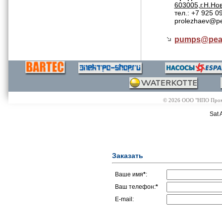
603005,г.Н.Нов
тел.: +7 925 0
prolezhaev@pe
pumps@
pea
© 2026 ООО "НПО Промэл
Sat 
Заказать
Ваше имя
*
:
Ваш телефон:
*
E-mail: