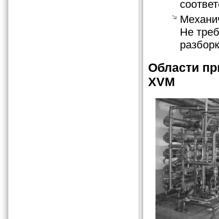
соответ
Механич
Не треб
разборк
Области п
ХVМ