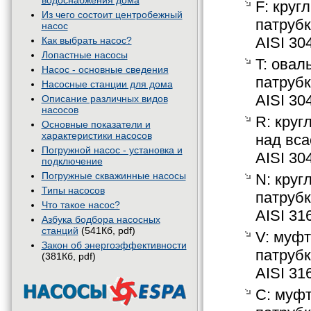
водоснабжения дома
F: кру
Из чего состоит центробежный
патрубк
насос
AISI 30
Как выбрать насос?
Лопастные насосы
T: ова
Насос - основные сведения
патрубк
Насосные станции для дома
AISI 30
Описание различных видов
насосов
R: круг
Основные показатели и
характеристики насосов
над вс
Погружной насос - установка и
AISI 30
подключение
Погружные скважинные насосы
N: кру
Типы насосов
патрубк
Что такое насос?
AISI 31
Азбука бодбора насосных
станций
(541Кб, pdf)
V: муфт
Закон об энергоэффективности
патрубк
(381Кб, pdf)
AISI 31
C: муф