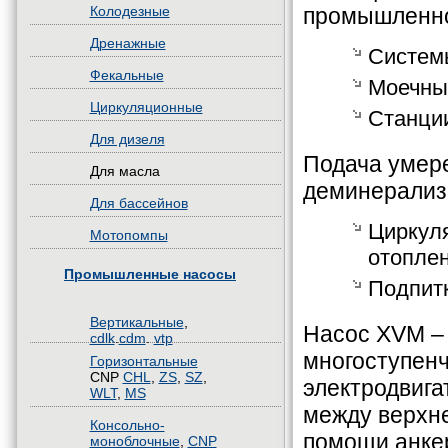
промышленнос
Колодезные
Дренажные
Систем
Фекальные
Моечные
Циркуляционные
Станции
Для дизеля
Подача умер
Для масла
деминерализо
Для бассейнов
Циркуля
Мотопомпы
отоплен
Промышленные насосы
Подпитк
Вертикальные
,
Насос XVM –
cdlk
.
cdm
.
vtp
многоступен
Горизонтальные
CNP
CHL
,
ZS
,
SZ
,
электродвига
WLT
,
MS
между верхне
Консольно-
помощи анкер
моноблочные
,
CNP