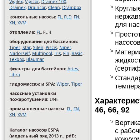
Vigilex
,
Vigicor
,
Drainex 100
,
Круглы
Drainex
,
Draincor
,
Clean
,
Drainbox
нержаве
консольные насосы:
FL
,
FLD
,
FN
,
XN
,
XVM
для нас
отопление:
FL
, FL 4
Простот
насосов
оборудование для бассейнов:
Tiper
,
Star
,
Silen
,
Piscis
,
Niper
,
Матери
Nadorself
,
Multipool
,
Iris
,
Fin
,
Basic
,
жидкост
Tekbox
,
Blaumar
(серти
фильтры для бассейнов:
Aries
,
Libra
Стандар
гидромассаж и SPA:
Wiper
,
Tiper
темпера
насосные установки
Характерис
пожаротушения:
UNE
46, 66, 92
промышленные насосы:
FL
,
FN
,
XN
,
XVM
Вертик
с рабо
Каталог насосов ESPA
(модельный ряд 2013 г., pdf):
кожухом