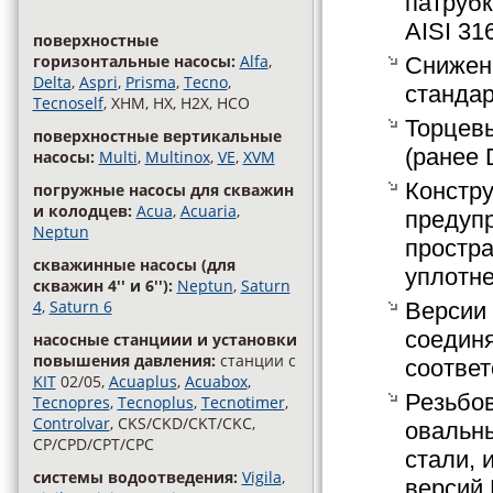
патрубк
AISI 316
поверхностные
горизонтальные насосы:
Alfa
,
Снижен
Delta
,
Aspri
,
Prisma
,
Tecno
,
стандар
Tecnoself
, XHM, HX, H2X, HCO
Торцев
поверхностные вертикальные
(ранее 
насосы:
Multi
,
Multinox
,
VE
,
XVM
Констру
погружные насосы для скважин
и колодцев:
Acua
,
Acuaria
,
предупр
Neptun
простр
скважинные насосы (для
уплотн
скважин 4'' и 6''):
Neptun
,
Saturn
4
,
Saturn 6
Версии 
соедин
насосные станциии и установки
повышения давления:
станции с
соответ
KIT
02/05,
Acuaplus
,
Acuabox
,
Резьбов
Tecnopres
,
Tecnoplus
,
Tecnotimer
,
Controlvar
, CKS/CKD/CKT/CKC,
овальн
CP/CPD/CPT/CPC
стали, 
cистемы водоотведения:
Vigila
,
версий F