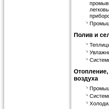
промывк
легковы
приборо
Промыш
Полив и се
Теплиц
Увлажн
Систем
Отопление,
воздуха
Промыш
Систем
Холоди