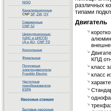
NISO
различных к
Канализационные
типами подкл
CNP
SP
,
ZW
,
QY
Двигатель
Скважинные
CNP SJ
коротко
Циркуляционные:
алюмини
(ЦНС и ЦНСГБ)
(Д и Д1)
,
CNP TD
внешне
Консольные
Двигате
Фекальные
КПД отн
Погружные
класс з
электродвигатели
класс и
Franklin Electric
характе
Частотные
преобразователи
Станда
ESPA
однофаз
Насосные станции
трехфаз
Бытовые насосные