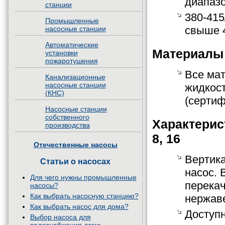
диапазо
станции
380-415
Промышленные
свыше 4
насосные станции
Автоматические
Материалы
установки
пожаротушения
Все ма
Канализационные
насосные станции
жидкост
(КНС)
(серти
Насосные станции
собственного
Характерис
производства
8, 16
Отечественные насосы
Вертик
Статьи о насосах
насос. 
Для чего нужны промышленные
перекач
насосы?
Как выбрать насосную станцию?
нержав
Как выбрать насос для дома?
Доступ
Выбор насоса для