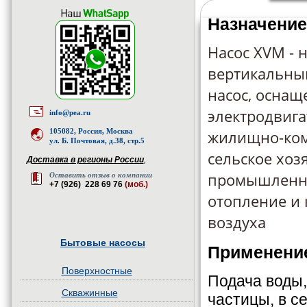
Назначение
Насос XVM -
вертикальны
насос, осна
электродвига
info@pea.ru
105082, Россия, Москва
жилищно-ком
ул. Б. Почтовая, д.38, стр.5
сельское хозя
Доставка в регионы России
,
промышленно
Оставить отзыв о компании
+7 (926) 228 69 76
(моб.)
отопление и
воздуха
Бытовые насосы
Применени
Поверхностные
Подача воды
Скважинные
частицы, в с