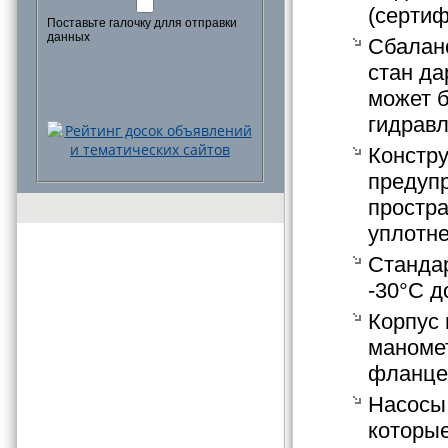
(серти
Поставьте галочку длля отправки
данных
Сбаланс
стан да
может б
гидравл
Констру
предупр
простр
уплотн
Стандар
-30°C д
Корпус 
маноме
фланце
Насосы 
которые