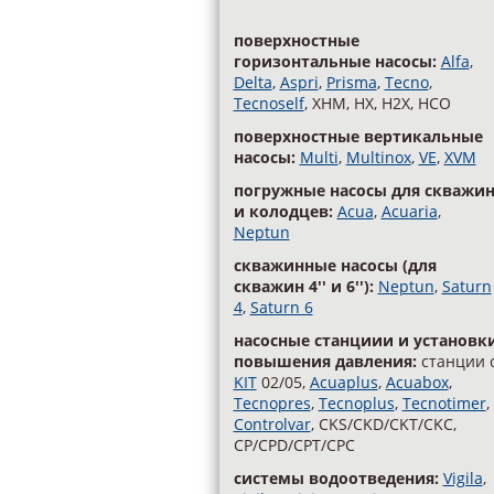
поверхностные
горизонтальные насосы:
Alfa
,
Delta
,
Aspri
,
Prisma
,
Tecno
,
Tecnoself
, XHM, HX, H2X, HCO
поверхностные вертикальные
насосы:
Multi
,
Multinox
,
VE
,
XVM
погружные насосы для скважи
и колодцев:
Acua
,
Acuaria
,
Neptun
скважинные насосы (для
скважин 4'' и 6''):
Neptun
,
Saturn
4
,
Saturn 6
насосные станциии и установк
повышения давления:
станции 
KIT
02/05,
Acuaplus
,
Acuabox
,
Tecnopres
,
Tecnoplus
,
Tecnotimer
,
Controlvar
, CKS/CKD/CKT/CKC,
CP/CPD/CPT/CPC
cистемы водоотведения:
Vigila
,