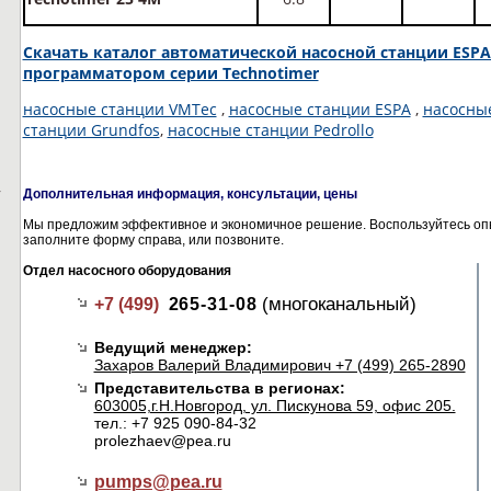
Скачать каталог автоматической насосной станции ESP
программатором серии Technotimer
насосные станции VMTec
,
насосные станции ESPA
,
насосные
станции Grundfos
,
насосные станции Pedrollo
,
Дополнительная информация, консультации, цены
Мы предложим эффективное и экономичное решение. Воспользуйтесь опы
заполните форму справа, или позвоните.
Отдел насосного оборудования
(многоканальный)
+7 (499)
265-31-08
Ведущий менеджер:
Захаров Валерий Владимирович +7 (499) 265-2890
Представительства в регионах:
603005,г.Н.Новгород, ул. Пискунова 59, офис 205.
тел.: +7 925 090-84-32
prolezhaev@pea.ru
pumps@
pea.ru