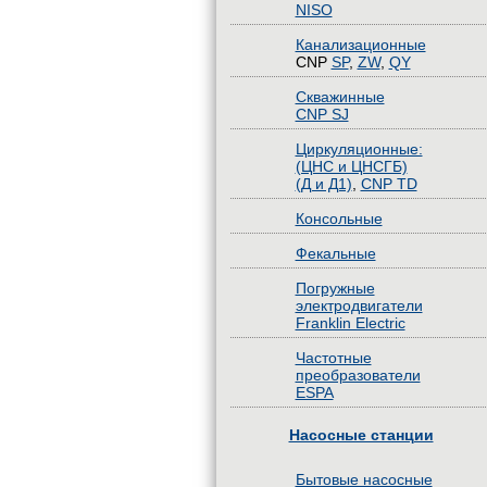
NISO
Канализационные
CNP
SP
,
ZW
,
QY
Скважинные
CNP SJ
Циркуляционные:
(ЦНС и ЦНСГБ)
(Д и Д1)
,
CNP TD
Консольные
Фекальные
Погружные
электродвигатели
Franklin Electric
Частотные
преобразователи
ESPA
Насосные станции
Бытовые насосные