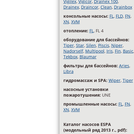
Vigilex
,
Vigicor
,
Drainex 100
,
Drainex
,
Draincor
,
Clean
,
Drainbox
консольные насосы:
FL
,
FLD
,
FN
,
XN
,
XVM
отопление:
FL
, FL 4
оборудование для бассейнов:
Tiper
,
Star
,
Silen
,
Piscis
,
Niper
,
Nadorself
,
Multipool
,
Iris
,
Fin
,
Basic
Tekbox
,
Blaumar
фильтры для бассейнов:
Aries
,
Libra
гидромассаж и SPA:
Wiper
,
Tiper
насосные установки
пожаротушения:
UNE
промышленные насосы:
FL
,
FN
,
XN
,
XVM
Каталог насосов ESPA
(модельный ряд 2013 г., pdf):