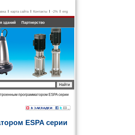
l
l
l
l
авка
карта сайта
Контакты
-2%
eng
я зданий
Партнерство
встроенным программатором ESPA серии
атором ESPA серии