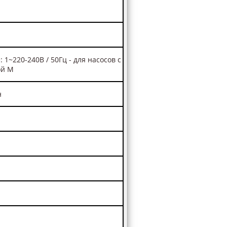
 1~220-240В / 50Гц - для насосов с
ой М
н