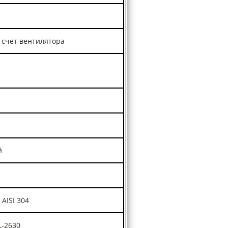
 счет вентилятора
й
 AISI 304
-2630