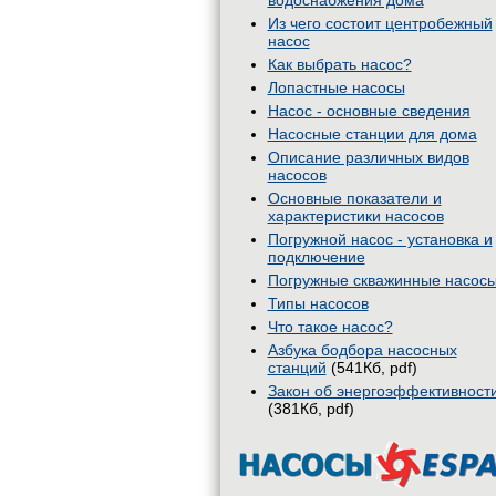
водоснабжения дома
Из чего состоит центробежный
насос
Как выбрать насос?
Лопастные насосы
Насос - основные сведения
Насосные станции для дома
Описание различных видов
насосов
Основные показатели и
характеристики насосов
Погружной насос - установка и
подключение
Погружные скважинные насос
Типы насосов
Что такое насос?
Азбука бодбора насосных
станций
(541Кб, pdf)
Закон об энергоэффективност
(381Кб, pdf)