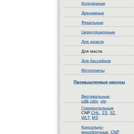
Колодезные
Дренажные
Фекальные
Циркуляционные
Для дизеля
Для масла
Для бассейнов
Мотопомпы
Промышленные насосы
Вертикальные
,
cdlk
.
cdm
.
vtp
Горизонтальные
CNP
CHL
,
ZS
,
SZ
,
WLT
,
MS
Консольно-
моноблочные
,
CNP