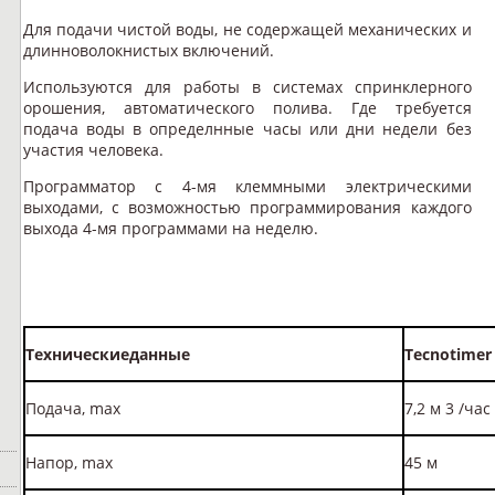
Для подачи чистой воды, не содержащей механических и
длинноволокнистых включений.
Используются для работы в системах спринклерного
орошения, автоматического полива. Где требуется
подача воды в определнные часы или дни недели без
участия человека.
Программатор с 4-мя клеммными электрическими
выходами, с возможностью программирования каждого
выхода 4-мя программами на неделю.
Технические
данные
Tecnotime
Подача, max
7,2 м 3 /час
Напор, max
45 м