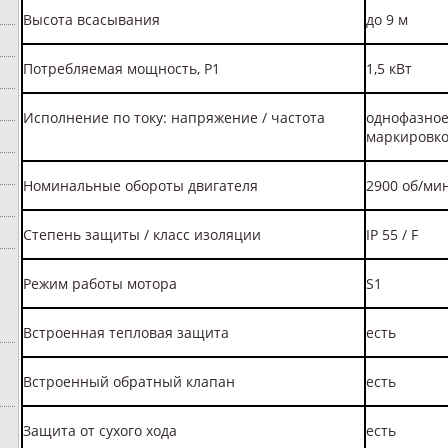
Высота всасывания
до 9 м
Потребляемая мощность, Р1
1,5 кВт
Исполнение по току: напряжение / частота
однофазное:
маркировк
Номинальные обороты двигателя
2900 об/ми
Степень защиты / класс изоляции
IP 55 / F
Режим работы мотора
S1
Встроенная тепловая защита
есть
Встроенный обратный клапан
есть
Защита от сухого хода
есть