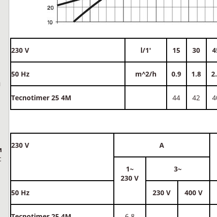
230 V
l/1'
15
30
4
50 Hz
m^2/h
0.9
1.8
2
н
Tecnotimer 25 4M
44
42
4
230 V
A
и
с
1~
3~
230 V
50 Hz
230 V
400 V
Tecnotimer 25 4M
6.8