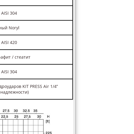
 AISI 304
ый Noryl
 AISI 420
афит / стеатит
 AISI 304
роударов KIT PRESS Air 1/4’’
инадлежности)