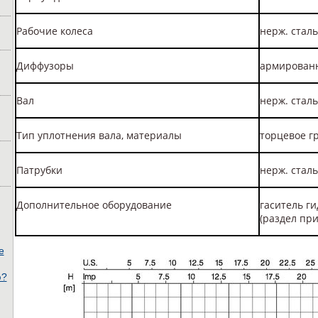
Рабочие колеса
нерж. сталь
Диффузоры
армированн
Вал
нерж. сталь
Тип уплотнения вала, материалы
торцевое гр
Патрубки
нерж. сталь
Дополнительное оборудование
гаситель гид
(раздел пр
е
ю?