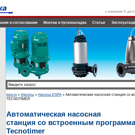
l
о компании
дост
ание и согласование
Монтаж и пусконаладка
Статьи
Эксплуатаци
pea.ru
»
Насосы
»
Насосы ESPA
» Автоматическая насосная станция со 
TECNOTIMER
Автоматическая насосная
станция со встроенным программ
Tecnotimer