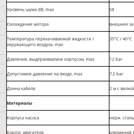
Уровень шума dB, max
58
Охлаждение мотора
внешнее за
Температура перекачиваемой жидкости /
35°С / 40°С
окружающего воздуха, max
Давление, выдерживаемое корпусом, max
12 bar
Допустимое давление на входе, max
7,5 bar
Длина кабеля
2 м с вилко
Материалы
Корпуса насоса
нерж. сталь
Корпус двигателя
алюминий L