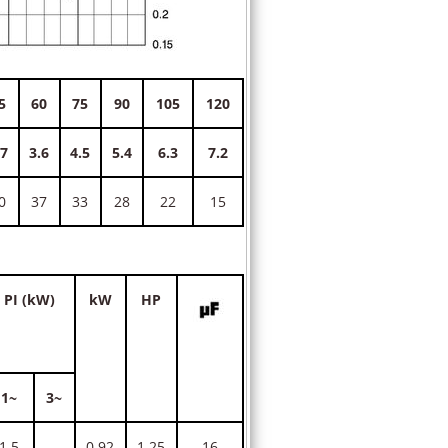
5
60
75
90
105
120
.7
3.6
4.5
5.4
6.3
7.2
0
37
33
28
22
15
PI (kW)
kW
HP
1~
3~
1.5
0.92
1.25
16