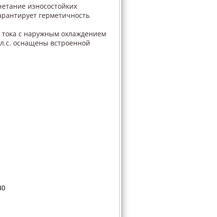
четание износостойких
арантирует герметичность
о тока с наружным охлаждением
л.с. оснащены встроенной
30