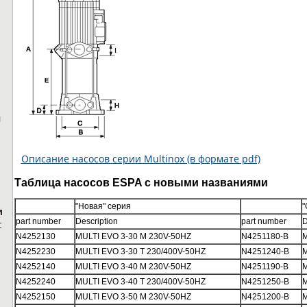
н
Описание насосов серии Multinox (в формате pdf)
Таблица насосов ESPA с новыми названиями
"Новая" серия
"
и
part number
Description
part number
D
с
N4252130
MULTI EVO 3-30 M 230V-50HZ
N4251180-B
M
N4252230
MULTI EVO 3-30 T 230/400V-50HZ
N4251240-B
M
N4252140
MULTI EVO 3-40 M 230V-50HZ
N4251190-B
M
N4252240
MULTI EVO 3-40 T 230/400V-50HZ
N4251250-B
M
N4252150
MULTI EVO 3-50 M 230V-50HZ
N4251200-B
M