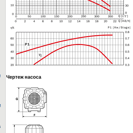
ы
Чертеж насоса
и