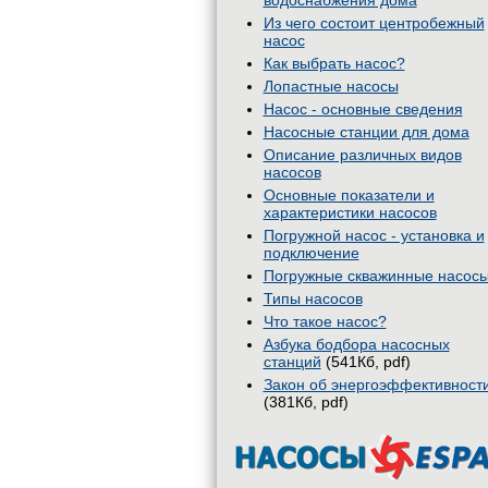
водоснабжения дома
Из чего состоит центробежный
насос
Как выбрать насос?
Лопастные насосы
Насос - основные сведения
Насосные станции для дома
Описание различных видов
насосов
Основные показатели и
характеристики насосов
Погружной насос - установка и
подключение
Погружные скважинные насос
Типы насосов
Что такое насос?
Азбука бодбора насосных
станций
(541Кб, pdf)
Закон об энергоэффективност
(381Кб, pdf)