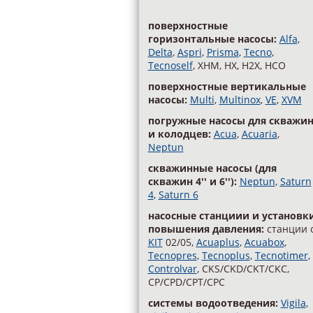
поверхностные
горизонтальные насосы:
Alfa
,
Delta
,
Aspri
,
Prisma
,
Tecno
,
Tecnoself
, XHM, HX, H2X, HCO
поверхностные вертикальные
насосы:
Multi
,
Multinox
,
VE
,
XVM
погружные насосы для скважи
и колодцев:
Acua
,
Acuaria
,
Neptun
скважинные насосы (для
скважин 4'' и 6''):
Neptun
,
Saturn
4
,
Saturn 6
насосные станциии и установк
повышения давления:
станции 
KIT
02/05,
Acuaplus
,
Acuabox
,
Tecnopres
,
Tecnoplus
,
Tecnotimer
,
Controlvar
, CKS/CKD/CKT/CKC,
CP/CPD/CPT/CPC
cистемы водоотведения:
Vigila
,