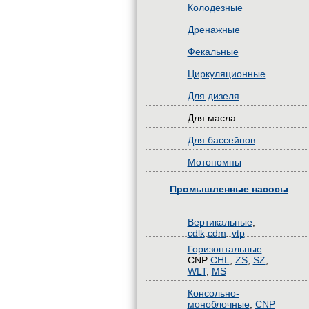
Колодезные
Дренажные
Фекальные
Циркуляционные
Для дизеля
Для масла
Для бассейнов
Мотопомпы
Промышленные насосы
Вертикальные
,
cdlk
.
cdm
.
vtp
Горизонтальные
CNP
CHL
,
ZS
,
SZ
,
WLT
,
MS
Консольно-
моноблочные
,
CNP