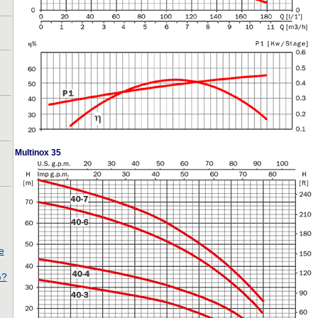
Multinox 35
е
ю?