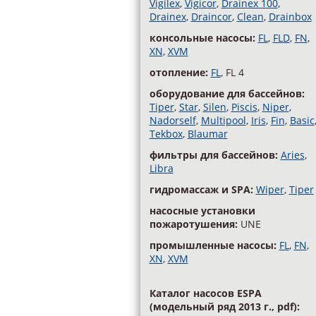
Vigilex
,
Vigicor
,
Drainex 100
,
Drainex
,
Draincor
,
Clean
,
Drainbox
консольные насосы:
FL
,
FLD
,
FN
,
XN
,
XVM
отопление:
FL
, FL 4
оборудование для бассейнов:
Tiper
,
Star
,
Silen
,
Piscis
,
Niper
,
Nadorself
,
Multipool
,
Iris
,
Fin
,
Basic
Tekbox
,
Blaumar
фильтры для бассейнов:
Aries
,
Libra
гидромассаж и SPA:
Wiper
,
Tiper
насосные установки
пожаротушения:
UNE
промышленные насосы:
FL
,
FN
,
XN
,
XVM
Каталог насосов ESPA
(модельный ряд 2013 г., pdf):