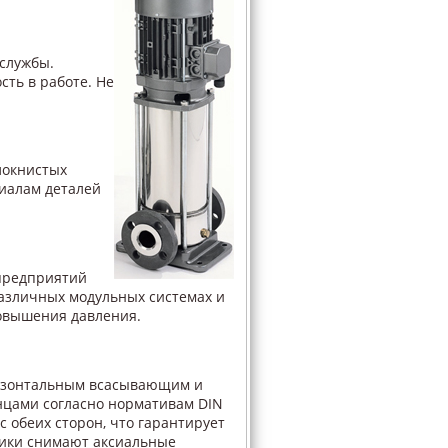
службы.
ть в работе. Не
локнистых
иалам деталей
предприятий
различных модульных системах и
овышения давления.
изонтальным всасывающим и
цами согласно нормативам DIN
с обеих сторон, что гарантирует
ики снимают аксиальные