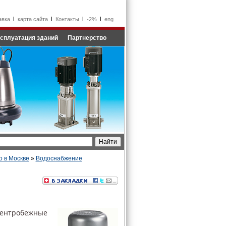
l
l
l
l
авка
карта сайта
Контакты
-2%
eng
сплуатация зданий
Партнерство
о в Москве
»
Водоснабжение
центробежные