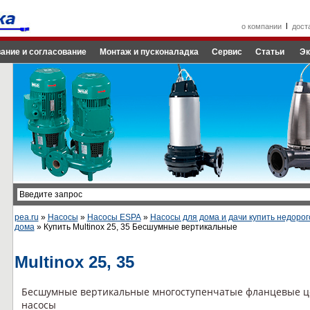
l
о компании
дост
ание и согласование
Монтаж и пусконаладка
Сервис
Статьи
Эк
pea.ru
»
Насосы
»
Насосы ESPA
»
Насосы для дома и дачи купить недорог
дома
» Купить Multinox 25, 35 Бесшумные вертикальные
Multinox 25, 35
Бесшумные вертикальные многоступенчатые фланцевые 
насосы