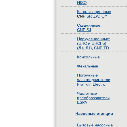
NISO
Канализационные
CNP
SP
,
ZW
,
QY
Скважинные
CNP SJ
Циркуляционные:
(ЦНС и ЦНСГБ)
(Д и Д1)
,
CNP TD
Консольные
Фекальные
Погружные
электродвигатели
Franklin Electric
Частотные
преобразователи
ESPA
Насосные станции
Бытовые насосные