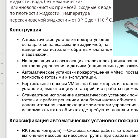
жидкости: вода, без механических
длинноволокнистых примесей, сходные к воде
по плотности жидкости. Температура
0
0
перекачиваемой жидкости – от 0
С до +110
С.
Конструкция
Автоматические установки пожаротушения
оснащаются на всасывании задвижкой, на
напорной магистрали – обратным клапаном
и задвижкой.
На подающих и всасывающих коллекторах (оцинкованн
контроля управления и датчики (опционально для заказч
Автоматические установки пожаротушения VMtec постав
полностью готовыми к эксплуатации.
Вертикальные насосы VMtec, на базе которых изготавл
установки, имеют защиту от аварий и от работы в режи
Стандартное исполнение автоматических установок по
готовым к работе решением для большинства объектов.
дополнительная комплектация элементами управления
использовать их на объектах где требуются дополнител
Классификация автоматических установок пожаро
RK (реле контроля) —Система, схема работы которой з
включении насосов из насосной группы при срабатывани