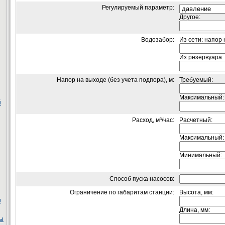
Регулируемый параметр:
Другое:
Водозабор:
Из сети: напор 
Из резервуара:
Напор на выходе (без учета подпора), м:
Требуемый:
Максимальный:
й
Расход, м³/час:
Расчетный:
Максимальный:
Минимальный:
Способ пуска насосов:
Ограничение по габаритам станции:
Высота, мм:
и
Длина, мм:
ы