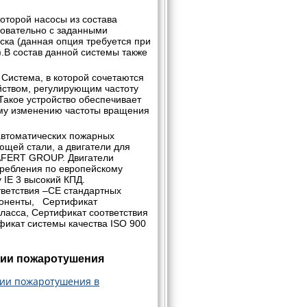
которой насосы из состава
довательно с заданными
ска (данная опция требуется при
).В состав данной системы также
Система, в которой сочетаются
ством, регулирующим частоту
Такое устройство обеспечивает
ому изменению частоты вращения
автоматических пожарных
ющей стали, а двигатели для
LAFERT GROUP. Двигатели
ребления по европейскому
 IE 3 высокий КПД.
ветствия –СЕ стандартных
поненты, Сертификат
класса, Сертификат соответствия
фикат системы качества ISO 900
ции пожаротушения
ции пожаротушения в