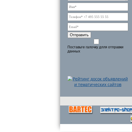
Отправить
Поставьте галочку длля отправки
данных