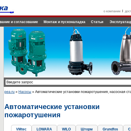
l
о компании
дос
вание и согласование
Монтаж и пусконаладка
Статьи
Эксплуатац
pea.ru
»
Насосы
» Автоматические установки пожаротушения, насосная с
Автоматические установки
пожаротушения
VMtec
LOWARA
WILO
Шторм
Grundfos
C