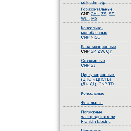
cdlk
.
cdm
.
vtp
Горизонтальные
CNP
CHL
,
ZS
,
SZ
,
WLT
,
MS
Консольно-
моноблочные
,
CNP NISO
Канализационные
CNP
SP
,
ZW
,
QY
Скважинные
CNP SJ
Циркуляционные:
(ЦНС и ЦНСГБ)
(Д и Д1)
,
CNP TD
Консольные
Фекальные
Погружные
электродвигатели
Franklin Electric
Частотные