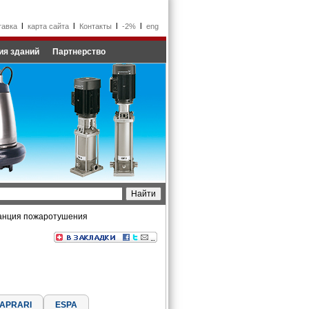
l
l
l
l
тавка
карта сайта
Контакты
-2%
eng
ия зданий
Партнерство
танция пожаротушения
APRARI
ESPA