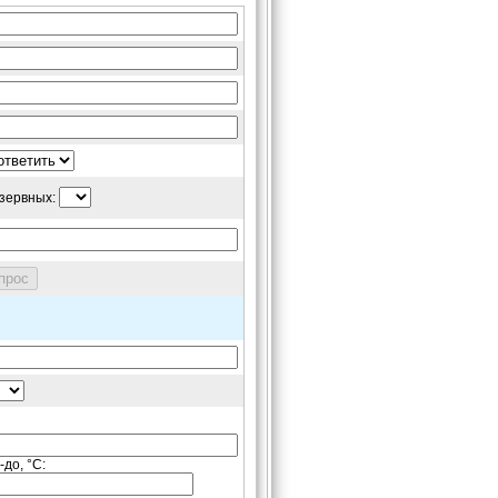
зервных:
до, °С: