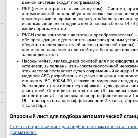
данной системы входит программатор.
RKP (реле контроля с плавным пуском) – Система, при 
автоматической пожарной установки включаются после
промежутками по времени через устройство плавного пу
использовании электродвигателей насосов более 14 кВт
входит программатор.
RKCH (реле контроля с частотным преобразователем) – 
обе предыдущие с дополнительным электронным устрой
оборотов электродвигателей насоса (насосной группы). 
постоянное давление и плавный пуск благодаря плавн
электродвигателя.
Насосы VMtec, являющиеся основой для производства 
установок, выполнены из высокотехнологичной нержаве
этих насосов поставляет супер современный концерн 
моделей AEG разработаны с целью снижения энергопот
стандарту IEC 60034-30, а также по мировому стандарту
Электродвигатели имеют сертификаты: Декларация соот
двигателей, Сертификат соответствия UL- машины-ком
соответствия UL – проверка по энергоэффективности 1 
UL – проверка по энергоэффективности 2 класса, Серти
1 Lafert Spa.
Опросный лист для подбора автоматической стан
Скачать опросный лист для подбора автоматической стан
формате.doc