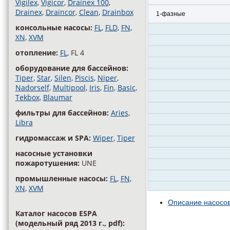
Vigilex
,
Vigicor
,
Drainex 100
,
Drainex
,
Draincor
,
Clean
,
Drainbox
1-фазные
консольные насосы:
FL
,
FLD
,
FN
,
XN
,
XVM
отопление:
FL
, FL 4
оборудование для бассейнов:
Tiper
,
Star
,
Silen
,
Piscis
,
Niper
,
Nadorself
,
Multipool
,
Iris
,
Fin
,
Basic
,
Tekbox
,
Blaumar
фильтры для бассейнов:
Aries
,
Libra
гидромассаж и SPA:
Wiper
,
Tiper
насосные установки
пожаротушения:
UNE
промышленные насосы:
FL
,
FN
,
XN
,
XVM
Описание насосов 
Каталог насосов ESPA
(модельный ряд 2013 г., pdf):