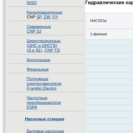
Гидравлические ха
NISO
Канализационные
CNP
SP
,
ZW
,
QY
НАСОСЫ
Скважинные
CNP SJ
1-фазные
Циркуляционные:
(ЦНС и ЦНСГБ)
(Д и Д1)
,
CNP TD
Консольные
Фекальные
Погружные
электродвигатели
Franklin Electric
Частотные
преобразователи
ESPA
Насосные станции
Бытовые насосные