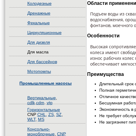
Области применени
Колодезные
Дренажные
Подъем воды из сква
водоснабжения, орош
Фекальные
фонтанов, моечного 
Циркуляционные
Особенности
Для дизеля
Высокая сопротивляе
колеса имеют свобод
Для масла
износ рабочих колес
Для бассейнов
обеспечивает мягкост
Мотопомпы
Преимущества
Промышленные насосы
Длительный срок 
Полная герметичн
Отличное качеств
Вертикальные
,
cdlk
.
cdm
.
vtp
Бесшумная работ
Экономичность в 
Горизонтальные
CNP
CHL
,
ZS
,
SZ
,
Не требует обслу
WLT
,
MS
Не загрязняет пи
Консольно-
моноблочные
,
CNP