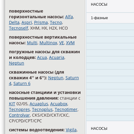
НАСОСЫ
поверхностные
горизонтальные насосы:
Alfa
,
1-фазные
Delta
,
Aspri
,
Prisma
,
Tecno
,
Tecnoself
, XHM, HX, H2X, HCO
поверхностные вертикальные
насосы:
Multi
,
Multinox
,
VE
,
XVM
погружные насосы для скважин
и колодцев:
Acua
,
Acuaria
,
Neptun
скважинные насосы (для
скважин 4'' и 6''):
Neptun
,
Saturn
4
,
Saturn 6
насосные станциии и установки
повышения давления:
станции с
KIT
02/05,
Acuaplus
,
Acuabox
,
Tecnopres
,
Tecnoplus
,
Tecnotimer
,
Controlvar
, CKS/CKD/CKT/CKC,
CP/CPD/CPT/CPC
НАСОСЫ
cистемы водоотведения:
Vigila
,