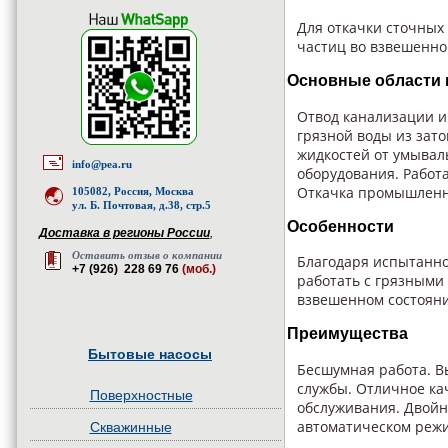
Для откачки сточных
частиц во взвешенно
Основные области
Отвод канализации и
грязной воды из зат
жидкостей от умывал
info@pea.ru
оборудования. Работ
Откачка промышленн
105082, Россия, Москва
ул. Б. Почтовая, д.38, стр.5
Особенности
Доставка в регионы России
,
Оставить отзыв о компании
Благодаря испытанной
+7 (926) 228 69 76
(моб.)
работать с грязными
взвешенном состояни
Преимущества
Бытовые насосы
Бесшумная работа. В
службы. Отличное ка
Поверхностные
обслуживания. Двойн
автоматическом режи
Скважинные