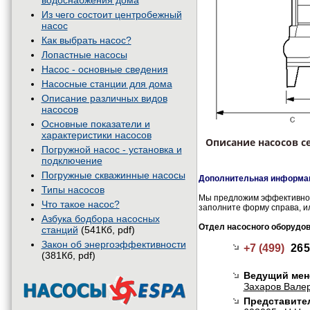
водоснабжения дома
Из чего состоит центробежный
насос
Как выбрать насос?
Лопастные насосы
Насос - основные сведения
Насосные станции для дома
Описание различных видов
насосов
Основные показатели и
характеристики насосов
Описание насосов се
Погружной насос - установка и
подключение
Погружные скважинные насосы
Дополнительная информац
Типы насосов
Мы предложим эффективное 
Что такое насос?
заполните форму справа, и
Азбука бодбора насосных
Отдел насосного оборудо
станций
(541Кб, pdf)
Закон об энергоэффективности
+7 (499)
265
(381Кб, pdf)
Ведущий мен
Захаров Валер
Представител