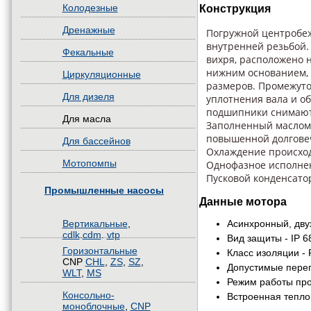
Колодезные
Конструкция
Дренажные
Погружной центробе
внутренней резьбой.
Фекальные
вихря, расположено 
нижним основанием, 
Циркуляционные
размеров. Промежуто
Для дизеля
уплотнения вала и о
подшипники снимают 
Для масла
Заполненный маслом
повышенной долговеч
Для бассейнов
Охлаждение происход
Мотопомпы
Однофазное исполнен
Пусковой конденсатор
Промышленные насосы
Данные мотора
Вертикальные
,
Асинхронный, дв
cdlk
.
cdm
.
vtp
Вид защиты - IP 6
Горизонтальные
Класс изоляции - 
CNP
CHL
,
ZS
,
SZ
,
Допустимые пере
WLT
,
MS
Режим работы пр
Консольно-
Встроенная тепло
моноблочные
,
CNP