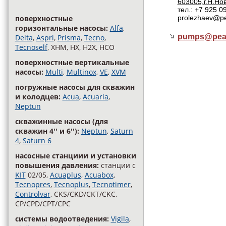
603005,г.Н.Нов
тел.: +7 925 0
поверхностные
prolezhaev@pe
горизонтальные насосы:
Alfa
,
pumps@
pea
Delta
,
Aspri
,
Prisma
,
Tecno
,
Tecnoself
, XHM, HX, H2X, HCO
поверхностные вертикальные
насосы:
Multi
,
Multinox
,
VE
,
XVM
погружные насосы для скважин
и колодцев:
Acua
,
Acuaria
,
Neptun
скважинные насосы (для
скважин 4'' и 6''):
Neptun
,
Saturn
4
,
Saturn 6
насосные станциии и установки
повышения давления:
станции с
KIT
02/05,
Acuaplus
,
Acuabox
,
Tecnopres
,
Tecnoplus
,
Tecnotimer
,
Controlvar
, CKS/CKD/CKT/CKC,
CP/CPD/CPT/CPC
cистемы водоотведения:
Vigila
,