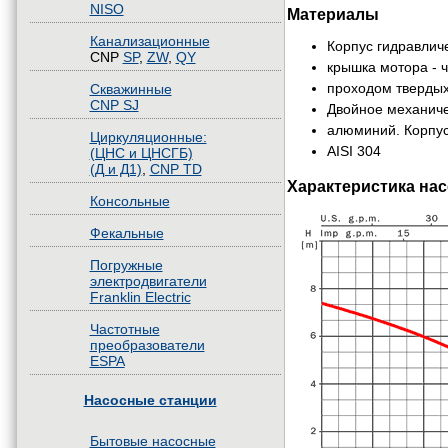
NISO
Материалы
Канализационные
Корпус гидравлич
CNP
SP
,
ZW
,
QY
крышка мотора - 
проходом твердых 
Скважинные
CNP SJ
Двойное механиче
алюминий. Корпус
Циркуляционные:
AISI 304
(ЦНС и ЦНСГБ)
(Д и Д1)
,
CNP TD
Характеристика нас
Консольные
Фекальные
Погружные
электродвигатели
Franklin Electric
Частотные
преобразователи
ESPA
Насосные станции
Бытовые насосные