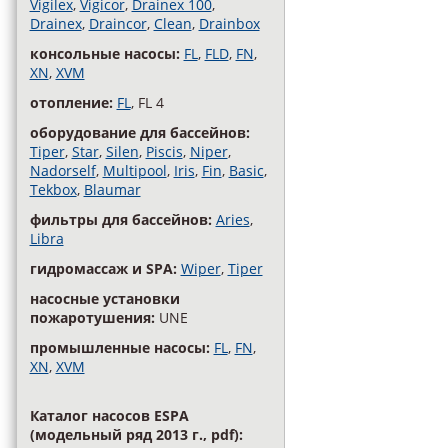
Vigilex
,
Vigicor
,
Drainex 100
,
Drainex
,
Draincor
,
Clean
,
Drainbox
консольные насосы:
FL
,
FLD
,
FN
,
XN
,
XVM
отопление:
FL
, FL 4
оборудование для бассейнов:
Tiper
,
Star
,
Silen
,
Piscis
,
Niper
,
Nadorself
,
Multipool
,
Iris
,
Fin
,
Basic
,
Tekbox
,
Blaumar
фильтры для бассейнов:
Aries
,
Libra
гидромассаж и SPA:
Wiper
,
Tiper
насосные установки
пожаротушения:
UNE
промышленные насосы:
FL
,
FN
,
XN
,
XVM
Каталог насосов ESPA
(модельный ряд 2013 г., pdf):