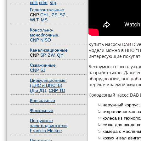
cdlk
.
cdm
.
vtp
Горизонтальные
CNP
CHL
,
ZS
,
SZ
,
WLT
,
MS
Консольно-
моноблочные
,
CNP NISO
Купить насосы DAB Div
модели можно в НПО "П
Канализационные
CNP
SP
,
ZW
,
QY
интересующие покупат
Скважинные
Бесшумность эксплуата
CNP SJ
разработчиков. Даже ес
оборудование, оно раб
Циркуляционные:
перекачиваемой жидко
(ЦНС и ЦНСГБ)
(Д и Д1)
,
CNP TD
Колодезный насос DAB D
Консольные
наружный корпус;
Фекальные
гидравлическая ча
колеса из техноп
Погружные
сетка для ввода в
электродвигатели
Franklin Electric
камера с масляны
кожух и вал двига
Частотные