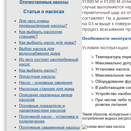
Х1000 M и Х1200 M отл
Отечественные насосы
случае выполняется чер
Статьи о насосах
герметичный шар из пл
составляет 1м, а диаме
Для чего нужны
на 0,5 м выше к поверхн
промышленные насосы?
процесс всасывания пр
Как выбрать насосную
станцию?
Особенности эксплуата
Как выбрать насос для дома?
Условия эксплуатации:
Выбор насоса для
водоснабжения дома
Температура пере
Из чего состоит центробежный
Максимально допус
насос
Установка насоса:
Как выбрать насос?
Максимальное чис
Лопастные насосы
Оборудование фун
Насос - основные сведения
В работающем сос
Насосные станции для дома
Устройство необх
Описание различных видов
насосов
При чистке либо 
розетки питания
Основные показатели и
характеристики насосов
Таким образом, колодезные 
Погружной насос - установка и
потребления водных ресурсо
подключение
Погружные скважинные насосы