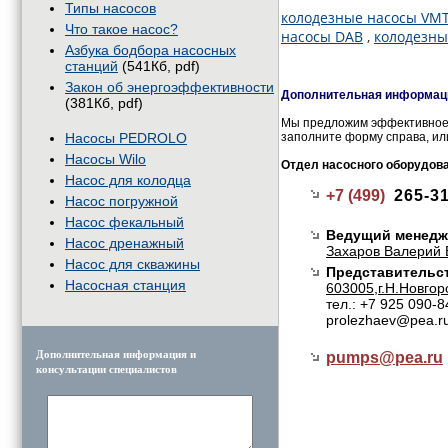
Типы насосов
колодезные насосы VM
Что такое насос?
насосы DAB
,
колодезны
Азбука бодбора насосных
станций
(541Кб, pdf)
Закон об энергоэффективности
Дополнительная информаци
(381Кб, pdf)
Мы предложим эффективное 
Насосы PEDROLO
заполните форму справа, ил
Насосы Wilo
Отдел насосного оборудов
Насос для колодца
+7 (499)
265-3
Насос погружной
Насос фекальный
Ведущий менедж
Насос дренажный
Захаров Валерий 
Насос для скважины
Представительст
Насосная станция
603005,г.Н.Новгор
тел.: +7 925 090-8
prolezhaev@pea.r
Дополнительная информация и
pumps@
pea.ru
консультации специалистов