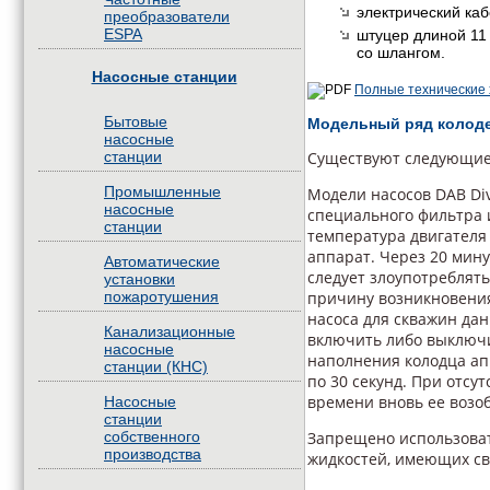
электрический каб
преобразователи
ESPA
штуцер длиной 11
со шлангом.
Насосные станции
Полные технические 
Бытовые
Модельный ряд колоде
насосные
станции
Существуют следующие 
Промышленные
Модели насосов DAB Di
насосные
специального фильтра и
станции
температура двигател
аппарат. Через 20 мину
Автоматические
следует злоупотреблят
установки
пожаротушения
причину возникновения
насоса для скважин дан
Канализационные
включить либо выключи
насосные
наполнения колодца ап
станции (КНС)
по 30 секунд. При отс
времени вновь ее возоб
Насосные
станции
собственного
Запрещено использовать
производства
жидкостей, имеющих сво