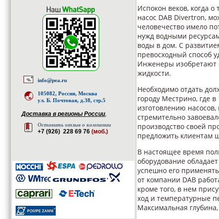
Испокон веков, когда о
насос DAB Divertron, м
человечество имело по
нужд водными ресурсами
воды в дом. С развити
превосходный способ у
Инженеры изобретают 
жидкости.
info@pea.ru
Необходимо отдать дол
105082, Россия, Москва
городу Местрино, где в 
ул. Б. Почтовая, д.38, стр.5
изготовлению насосов,
Доставка в регионы России
,
стремительно завоевал
Оставить отзыв о компании
производство своей пр
+7 (926) 228 69 76
(моб.)
предложить клиентам ш
В настоящее время пол
оборудование обладае
успешно его применять
от компании DAB работ
кроме того, в нем прис
ход и температурные пе
Максимальная глубина, 