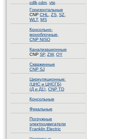
cdlk
.
cdm
.
vtp
Горизонтальные
CNP
CHL
,
ZS
,
SZ
,
WLT
,
MS
Консольно-
моноблочные
,
CNP NISO
Канализационные
CNP
SP
,
ZW
,
QY
Скважинные
CNP SJ
Циркуляционные:
(ЦНС и ЦНСГБ)
(Д и Д1)
,
CNP TD
Консольные
Фекальные
Погружные
электродвигатели
Franklin Electric
Частотные