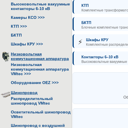
Высоковольтные вакуумные
КТП
контакторы 6-10 кВ
Комплектные трансформато
Камеры КСО
>>>
БКТП
КТП
>>>
Блочные комплектные тран
БКТП
Шкафы КРУ
⚡
Шкафы КРУ
>>>
Комплектные распредели
Низковольтная
Контакторы 6–10 кВ
коммутационная аппаратура
Высоковольтные вакуумные
Низковольтная
коммутационная аппаратура
VMtec
>>>
Оборудование OEZ
>>>
Шинопровод
Об
Распределительный
шинопровод VMtec
Осветительный шинопровод
VMtec
Шинопровод с воздушной