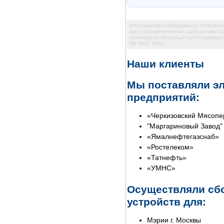
электрощитовое оборудование, изготовлен
щит распределительный, щиты силовые, ш
производство электрощитов по индивидуальн
IEK, KEAZ, VMtec
Наши клиенты
Мы поставляли эл
предприятий:
«Черкизовский Мясоп
"Маргариновый Завод"
«Ямалнефтегазснаб»
«Ростелеком»
«Татнефть»
«УМНС»
Осуществляли сб
устройств для:
Мэрии г. Москвы