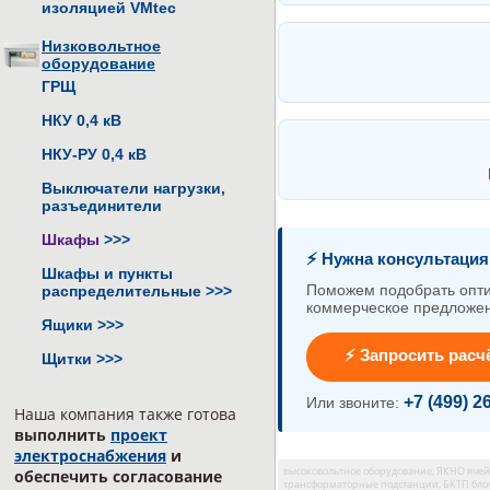
изоляцией VMtec
Низковольтное
оборудование
ГРЩ
НКУ 0,4 кВ
НКУ-РУ 0,4 кВ
Выключатели нагрузки,
разъединители
Шкафы
>>>
⚡ Нужна консультаци
Шкафы и пункты
Поможем подобрать опти
распределительные
>>>
коммерческое предложе
Ящики
>>>
⚡ Запросить расч
Щитки
>>>
+7 (499) 2
Или звоните:
Наша компания также готова
выполнить
проект
электроснабжения
и
высоковольтное оборудование, ЯКНО яче
обеспечить согласование
трансформаторные подстанции, БКТП бло