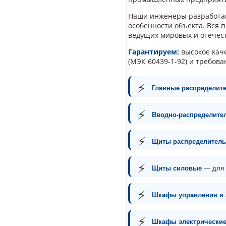
Наши инженеры разработ
особенности объекта. Вся 
ведущих мировых и отечес
Гарантируем:
высокое каче
(МЭК 60439-1-92) и требов
⚡
Главные распределит
⚡
Вводно-распределител
⚡
Щиты распределитель
⚡
Щиты силовые
— для 
⚡
Шкафы управления и 
⚡
Шкафы электрически