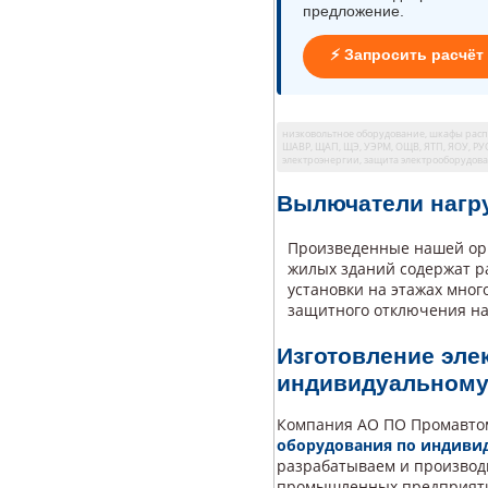
предложение.
⚡ Запросить расчёт
низковольтное оборудование, шкафы расп
ШАВР, ЩАП, ЩЭ, УЭРМ, ОЩВ, ЯТП, ЯОУ, РУСМ 
электроэнергии, защита электрооборудован
Вылючатели нагру
Произведенные нашей орг
жилых зданий содержат ра
установки на этажах мно
защитного отключения на
Изготовление эле
индивидуальному
Компания АО ПО Промавто
оборудования по индиви
разрабатываем и произво
промышленных предприятий