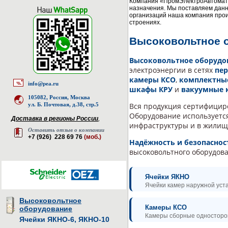
Компания «ПромЭлектроАвтомати
назначения. Мы поставляем данн
организаций наша компания прои
строениях.
Высоковольтное о
Высоковольтное оборудо
электроэнергии в сетях
пер
камеры КСО
,
комплектные
info@pea.ru
шкафы КРУ
и
вакуумные к
105082, Россия, Москва
Вся продукция сертифицир
ул. Б. Почтовая, д.38, стр.5
Оборудование используется
Доставка в регионы России
,
инфраструктуры и в жилищ
Оставить отзыв о компании
+7 (926) 228 69 76
(моб.)
Надёжность и безопаснос
высоковольтного оборудова
Ячейки ЯКНО
Ячейки камер наружной уста
Высоковольтное
Камеры КСО
оборудование
Камеры сборные односторон
Ячейки ЯКНО-6, ЯКНО-10