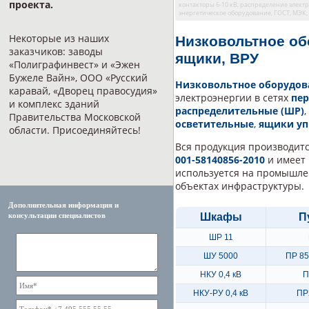
проекта.
контакторы 6-10 кВ, распределение элект
энергетическое оборудование, ГОСТ, МЭК,
Некоторые из наших
Низковольтное об
заказчиков: заводы
ящики, ВРУ
«Полиграфинвест» и «Эжен
Бужеле Вайн», ООО «Русский
Низковольтное оборудов
каравай, «Дворец правосудия»
электроэнергии в сетях
пер
и комплекс зданий
распределительные (ШР)
,
Правительства Московской
осветительные
,
ящики уп
области. Присоединяйтесь!
Вся продукция производитс
001-58140856-2010
и имеет 
используется на промышле
объектах инфраструктуры.
Дополнительная информация и
Шкафы
П
консультации специалистов
ШР 11
ШУ 5000
ПР 85
НКУ 0,4 кВ
П
НКУ-РУ 0,4 кВ
ПР