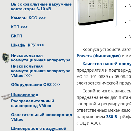
Высоковольтные вакуумные
контакторы 6-10 кВ
Камеры КСО
>>>
КТП
>>>
БКТП
Шкафы КРУ
>>>
Корпуса устройств из
Низковольтная
Power» (Финляндия)
и им
коммутационная аппаратура
Качество нашей прод
Низковольтная
предприятия и подтверж
коммутационная аппаратура
VMtec
>>>
УО-12-101-0889 от 05.08.20
электротехнической прод
Оборудование OEZ
>>>
Серийно изготавливае
Шинопровод
предназначены для питан
Распределительный
запорной и регулирующе
шинопровод VMtec
ответственных механизм
Осветительный шинопровод
напряжением
380 В
трёхфа
VMtec
(ТЭЦ и АЭС).
Шинопровод с воздушной