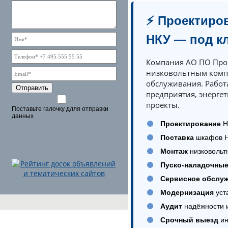
⚡ Проектиров
НКУ — под к
Компания АО ПО Про
низковольтным компл
обслуживания. Рабо
Отправить
предприятия, энерге
проекты.
Поставьте галочку длля отправки
данных
Проектирование
Н
Поставка
шкафов Н
Монтаж
низковольт
Пуско-наладочны
Сервисное обслу
Модернизация
уст
Аудит
надёжности 
Срочный выезд
ин