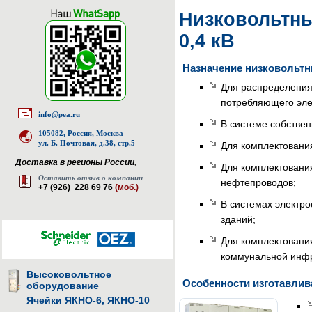
Низковольтны
0,4 кВ
Назначение низковольтн
Для распределения
потребляющего элек
info@pea.ru
В системе собствен
105082, Россия, Москва
ул. Б. Почтовая, д.38, стр.5
Для комплектования
Доставка в регионы России
,
Для комплектовани
Оставить отзыв о компании
нефтепроводов;
+7 (926) 228 69 76
(моб.)
В системах электр
зданий;
Для комплектовани
коммунальной инфр
Высоковольтное
Особенности изготавлив
оборудование
Ячейки ЯКНО-6, ЯКНО-10