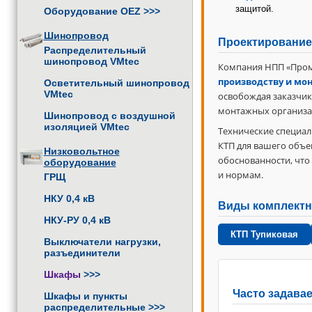
защитой.
Оборудование OEZ
>>>
Шинопровод
Проектирование,
Распределительный
шинопровод VMtec
Компания НПП «Пром
производству и мо
Осветительный шинопровод
VMtec
освобождая заказчик
монтажных организац
Шинопровод с воздушной
изоляцией VMtec
Технические специа
КТП для вашего объе
Низковольтное
обоснованности, чт
оборудование
и нормам.
ГРЩ
НКУ 0,4 кВ
Виды комплектн
НКУ-РУ 0,4 кВ
КТП Тупиковая
Выключатели нагрузки,
разъединители
Шкафы
>>>
Часто задава
Шкафы и пункты
распределительные
>>>