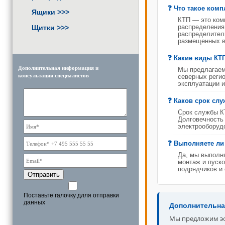
Что такое ком
Ящики
>>>
КТП — это комп
Щитки
>>>
распределения 
распределитель
размещенных в 
Какие виды КТП
Дополнительная информация и
Мы предлагаем
консультации специалистов
северных регио
эксплуатации и
Каков срок сл
Срок службы КТ
Долговечность
электрооборуд
Выполняете ли
Да, мы выполня
монтаж и пуско
подрядчиков и 
Отправить
Поставьте галочку длля отправки
данных
Дополнительна
Мы предложим эф