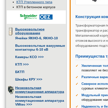
КТП Утепленного типа
КТП в бетонном корпусе
Конструкция ко
Трансформаторная по
Высоковольтное
трансформатор и рас
оборудование
Металлический корпу
Ячейки ЯКНО-6, ЯКНО-10
отсеков высокого и 
оборудованию подст
Высоковольтные вакуумные
контакторы 6-10 кВ
Преимущества т
Камеры КСО
>>>
КТП
>>>
Увеличенная тол
позволяют не бес
БКТП
Различные вари
Шкафы КРУ
>>>
Северное испол
Низковольтная
суровых климатич
коммутационная аппаратура
Модульный при
Низковольтная
оборудование наи
коммутационная аппаратура
VMtec
>>>
Надежность и бе