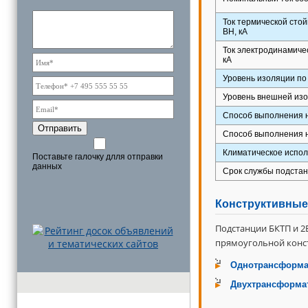
Ток термической стой
ВН, кА
Ток электродинамичес
кА
Уровень изоляции по
Уровень внешней изо
Способ выполнения 
Отправить
Способ выполнения 
Климатическое испол
Поставьте галочку длля отправки
данных
Срок службы подстан
Конструктивные
Подстанции БКТП и 2
прямоугольной конс
Однотрансформа
Двухтрансформа