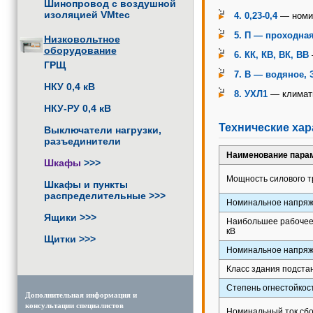
Шинопровод с воздушной
изоляцией VMtec
4. 0,23-0,4
— номин
5. П — проходная
Низковольтное
оборудование
6. КК, КВ, ВК, ВВ
ГРЩ
7. В — водяное, 
НКУ 0,4 кВ
8. УХЛ1
— климати
НКУ-РУ 0,4 кВ
Технические хар
Выключатели нагрузки,
разъединители
Наименование пара
Шкафы
>>>
Мощность силового т
Шкафы и пункты
распределительные
>>>
Номинальное напряже
Ящики
>>>
Наибольшее рабочее
кВ
Щитки
>>>
Номинальное напряже
Класс здания подста
Степень огнестойкос
Дополнительная информация и
консультации специалистов
Номинальный ток сбо