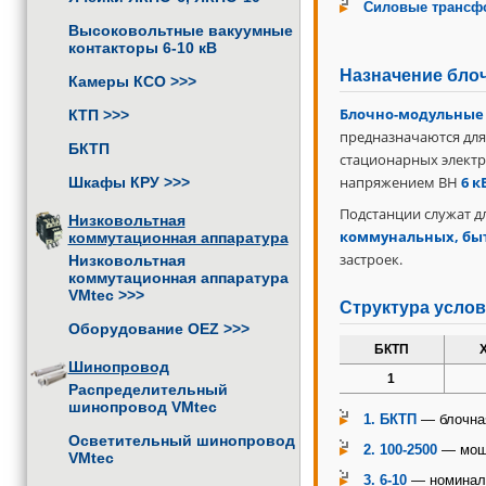
Силовые трансф
Высоковольтные вакуумные
контакторы 6-10 кВ
Назначение бло
Камеры КСО
>>>
Блочно-модульные
КТП
>>>
предназначаются для
БКТП
стационарных электр
напряжением ВН
6 к
Шкафы КРУ
>>>
Подстанции служат д
Низковольтная
коммунальных, бы
коммутационная аппаратура
застроек.
Низковольтная
коммутационная аппаратура
VMtec
>>>
Структура усло
Оборудование OEZ
>>>
БКТП
Шинопровод
1
Распределительный
шинопровод VMtec
1. БКТП
— блочная
Осветительный шинопровод
2. 100-2500
— мощн
VMtec
3. 6-10
— номиналь