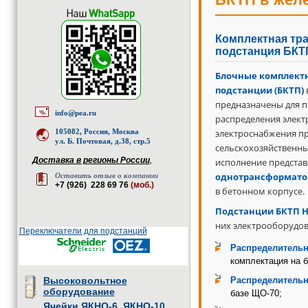
Комплектная тр
подстанция БКТ
Блочные комплект
подстанции (БКТП)
предназначены для п
info@pea.ru
распределения элект
105082, Россия, Москва
электроснабжения п
ул. Б. Почтовая, д.38, стр.5
сельскохозяйственны
Доставка в регионы России
,
исполнение представ
однотрансформато
Оставить отзыв о компании
+7 (926) 228 69 76
(моб.)
в бетонном корпусе.
Подстанции БКТП 
них электрооборудо
Переключатели для подстанций
Распределительн
комплектация на 
Высоковольтное
Распределительн
оборудование
базе ЩО-70;
Ячейки ЯКНО-6, ЯКНО-10