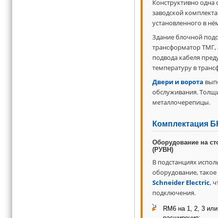
Конструктивно одна 
заводской комплекта
установленного в нё
Здание блочной подст
трансформатор ТМГ, 
подвода кабеля пред
температуру в транс
Двери и ворота
выпо
обслуживания. Толщи
металлочерепицы.
Комплектация Б
Оборудование на ст
(РУВН)
В подстанциях испол
оборудование, такое
Schneider Electric
, 
подключения.
RM6 на 1, 2, 3 ил
расширения;