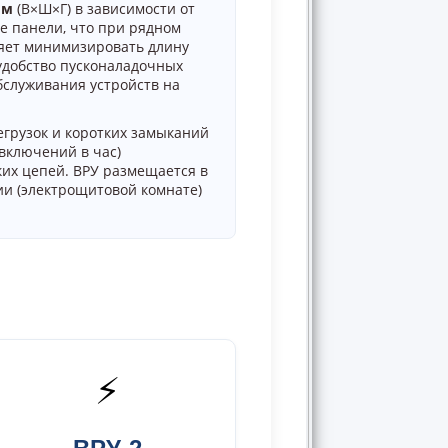
мм
(В×Ш×Г) в зависимости от
е панели, что при рядном
яет минимизировать длину
удобство пусконаладочных
бслуживания устройств на
егрузок и коротких замыканий
 включений в час)
их цепей. ВРУ размещается в
и (электрощитовой комнате)
⚡