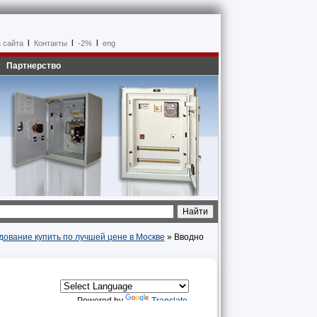
l
l
l
 сайта
Контакты
-2%
eng
Партнерство
дование купить по лучшей цене в Москве
» Вводно
Powered by
Translate