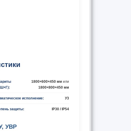
истики
бариты
1800×600×450 мм
или
×Ш×Г):
1800×800×450 мм
иматическое исполнение:
У3
епень защиты:
IP30 / IP54
, УВР