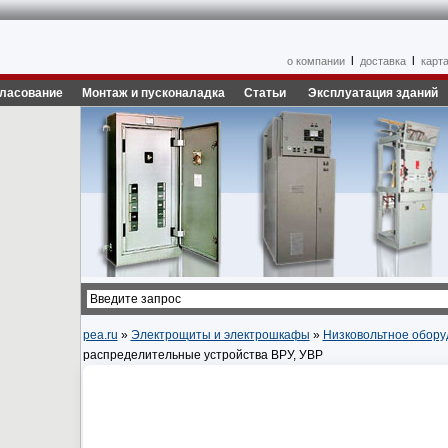
l
l
о компании
доставка
карта
гласование
Монтаж и пусконаладка
Статьи
Эксплуатация зданий
pea.ru
»
Электрощиты и электрошкафы
»
Низковольтное обору
распределительные устройства ВРУ, УВР