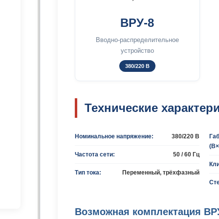
ВРУ-8
Вводно-распределительное
устройство
380/220 В
Технические характер
Номинальное напряжение:
380/220 В
Га
(В
Частота сети:
50 / 60 Гц
Кл
Тип тока:
Переменный, трёхфазный
Ст
Возможная комплектация ВРУ