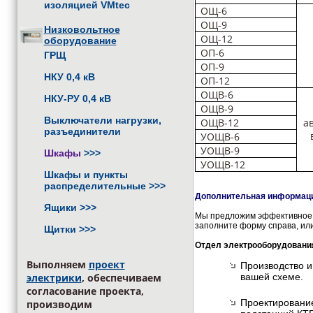
изоляцией VMtec
ОЩ-6
ОЩ-9
Низковольтное
ОЩ-12
оборудование
ОП-6
ГРЩ
ОП-9
НКУ 0,4 кВ
ОП-12
ОЩВ-6
НКУ-РУ 0,4 кВ
ОЩВ-9
Выключатели нагрузки,
ОЩВ-12
а
разъединители
УОЩВ-6
УОЩВ-9
Шкафы
>>>
УОЩВ-12
Шкафы и пункты
распределительные
>>>
Дополнительная информация
Ящики
>>>
Мы предложим эффективное и
заполните форму справа, или
Щитки
>>>
Отдел электрооборудовани
Выполняем
проект
Производство и
вашей схеме.
электрики
, обеспечиваем
согласование проекта,
Проектирование
производим