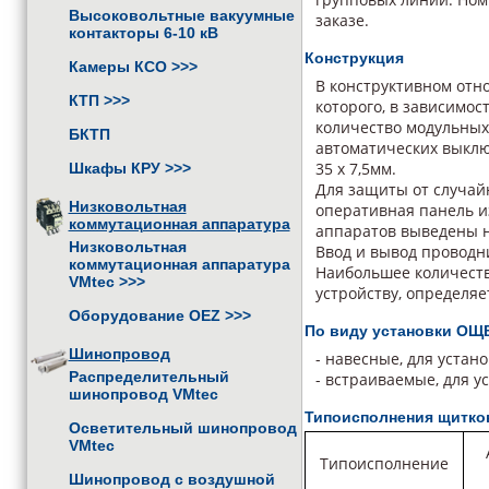
Высоковольтные вакуумные
заказе.
контакторы 6-10 кВ
Конструкция
Камеры КСО
>>>
В конструктивном отн
КТП
>>>
которого, в зависимо
количество модульных
БКТП
автоматических выклю
35 х 7,5мм.
Шкафы КРУ
>>>
Для защиты от случай
Низковольтная
оперативная панель и
коммутационная аппаратура
аппаратов выведены 
Низковольтная
Ввод и вывод проводни
коммутационная аппаратура
Наибольшее количеств
VMtec
>>>
устройству, определя
Оборудование OEZ
>>>
По виду установки ОЩВ
Шинопровод
- навесные, для устан
Распределительный
- встраиваемые, для у
шинопровод VMtec
Типоисполнения щитк
Осветительный шинопровод
VMtec
Типоисполнение
Шинопровод с воздушной