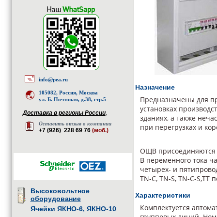
info@pea.ru
Назначение
105082, Россия, Москва
Предназначены для пр
ул. Б. Почтовая, д.38, стр.5
установках производс
Доставка в регионы России
,
зданиях, а также неч
Оставить отзыв о компании
при перегрузках и кор
+7 (926) 228 69 76
(моб.)
ОЩВ присоединяются 
В переменного тока ч
четырех- и пятипрово
TN-C, TN-S, TN-C-S,ТТ п
Высоковольтное
Характеристики
оборудование
Комплектуется автома
Ячейки ЯКНО-6, ЯКНО-10
групповых линий. Ном