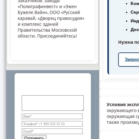
заказчиков: заводы
Ком
«Полиграфинвест» и «Эжен
Бужеле Вайн», ООО «Русский
Сер
каравай, «Дворец правосудия»
Инд
и комплекс зданий
Правительства Московской
Дос
области. Присоединяйтесь!
Нужна по
Запрос
Дополнительная информация и
консультации специалистов
Условия эксп
окружающего во
окружающая ср
также произво
Отправить