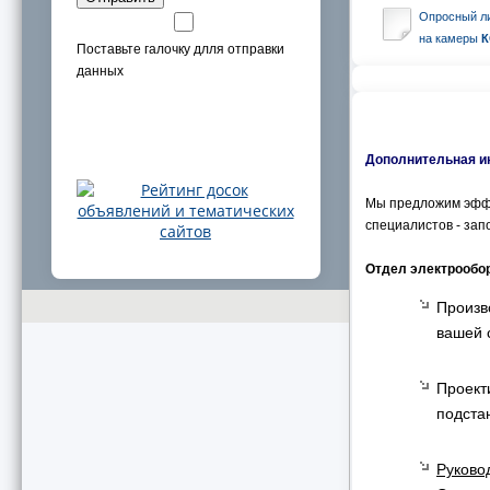
Опросный л
на камеры
К
Поставьте галочку длля отправки
данных
Дополнительная и
Мы предложим эффе
специалистов - зап
Отдел электрообо
Произв
вашей 
Проект
подста
Руково