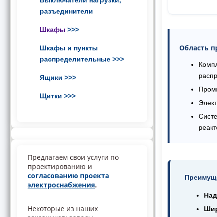
Выключатели нагрузки,
разъединители
Шкафы
>>>
Область п
Шкафы и пункты
распределительные
>>>
Компл
распр
Ящики
>>>
Пром
Щитки
>>>
Элект
Систе
реакт
Предлагаем свои услуги по
проектированию и
согласованию проекта
Преимуще
электроснабжения
.
Над
Некоторые из наших
Ши