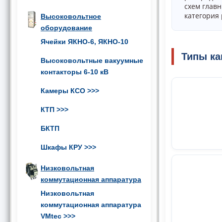
схем глав
категория
Высоковольтное
оборудование
Ячейки ЯКНО-6, ЯКНО-10
Типы ка
Высоковольтные вакуумные
контакторы 6-10 кВ
Камеры КСО
>>>
КТП
>>>
БКТП
Шкафы КРУ
>>>
Низковольтная
коммутационная аппаратура
Низковольтная
коммутационная аппаратура
VMtec
>>>