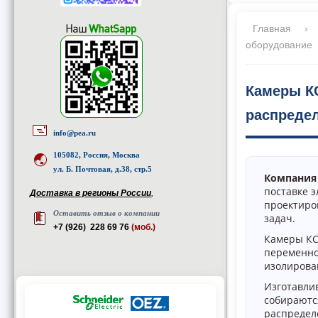
Главная
›
оборудование
Камеры К
распредел
info@pea.ru
105082, Россия, Москва
ул. Б. Почтовая, д.38, стр.5
Компания
поставке 
Доставка в регионы России
,
проектиро
Оставить отзыв о компании
задач.
+7 (926) 228 69 76
(моб.)
Камеры КС
переменно
изолирова
Изготавлив
собираютс
распредел