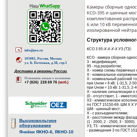
Камеры сборные однос
КСО-395 и шинные мос
комплектования распр
6 или 10 кВ переменног
изолированной нейтра
Структура условног
КСО 3 95-Х-Х-Х-Х У3 (Т3):
info@pea.ru
КСО - камера сборная одно
105082, Россия, Москва
3 - модификация;
ул. Б. Почтовая, д.38, стр.5
95 - год разработки;
Х - номер схемы первичных с
Доставка в регионы России
,
Х - номинальное напряжение,
Оставить отзыв о компании
Х - номинальный рабочий ток
+7 (926) 228 69 76
(моб.)
при Uном = 6 кВ: 1-31,5, 2-50
при Uном = 10 кВ: 1-31,5, 2-4
Х - наличие сигнализации 
(0 - отсутствует, 1 - имеется)
Х3 - климатическое исполнен
по ГОСТ 15150-69. ШМ Х Х У
ШМ - шинный мост;
Х - с разъединителями;
Х - расстояние между фаса
Высоковольтное
(1 - 2000, 2 - 2500, 3 - 3000);
оборудование
У3, Т3 - климатическое испол
- размещения 3 по ГОСТ 151
Ячейки ЯКНО-6, ЯКНО-10