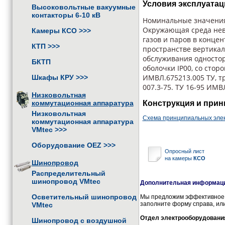
Условия эксплуатац
Высоковольтные вакуумные
контакторы 6-10 кВ
Номинальные значения 
Окружающая среда нев
Камеры КСО
>>>
газов и паров в конце
КТП
>>>
пространстве вертикал
обслуживания односто
БКТП
оболочки IР00, со стор
ИМВЛ.675213.005 ТУ, тр
Шкафы КРУ
>>>
007.3-75. ТУ 16-95 ИМВ
Низковольтная
Конструкция и прин
коммутационная аппаратура
Низковольтная
Схема принципиальных элек
коммутационная аппаратура
VMtec
>>>
Оборудование OEZ
>>>
Опросный лист
на камеры
КСО
Шинопровод
Распределительный
шинопровод VMtec
Дополнительная информация
Осветительный шинопровод
Мы предложим эффективное и
заполните форму справа, или
VMtec
Отдел электрооборудовани
Шинопровод с воздушной