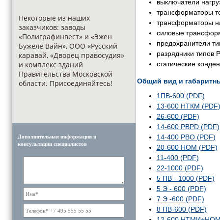
выключатели нагру
трансформаторы то
Некоторые из наших
трансформаторы н
заказчиков: заводы
силовые трансформ
«Полиграфинвест» и «Эжен
предохранители ти
Бужеле Вайн», ООО «Русский
разрядники типов 
каравай, «Дворец правосудия»
и комплекс зданий
статические конден
Правительства Московской
Общий вид и габаритн
области. Присоединяйтесь!
1ПВ-600 (PDF)
13-600 НТКМ (PDF
26-600 (PDF)
14-600 РВРD (PDF)
14-400 РВО (PDF)
Дополнительная информация и
консультации специалистов
20-600 НОМ (PDF)
11-400 (PDF)
22-1000 (PDF)
5 ПВ - 1000 (PDF)
5 Э - 600 (PDF)
7 Э -600 (PDF)
8 ПВ-600 (PDF)
12-600 НТМИ+НОМ