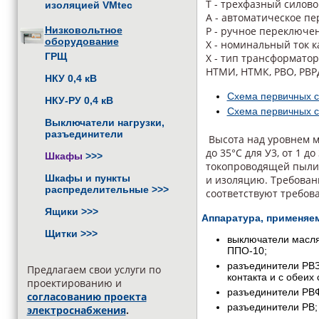
Т - трехфазный силов
изоляцией VMtec
А - автоматическое п
Низковольтное
Р - ручное переключе
оборудование
Х - номинальный ток ка
ГРЩ
Х - тип трансформато
НТМИ, НТМК, РВО, РВРД
НКУ 0,4 кВ
Схема первичных с
НКУ-РУ 0,4 кВ
Схема первичных с
Выключатели нагрузки,
разъединители
Высота над уровнем м
до 35°С для У3, от 1 
Шкафы
>>>
токопроводящей пыли,
Шкафы и пункты
и изоляцию. Требован
распределительные
>>>
соответствуют требова
Ящики
>>>
Аппаратура, применяе
Щитки
>>>
выключатели масля
ППО-10;
разъединители РВЗ
Предлагаем свои услуги по
контакта и с обеих 
проектированию и
разъединители РВФ
согласованию проекта
разъединители РВ;
электроснабжения
.