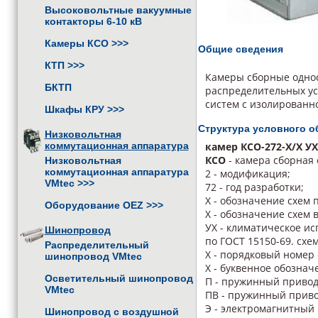
Высоковольтные вакуумные
контакторы 6-10 кВ
Камеры КСО
>>>
Общие сведения
КТП
>>>
Камеры сборные однос
БКТП
распределительных ус
систем с изолированн
Шкафы КРУ
>>>
Структура условного о
Низковольтная
коммутационная аппаратура
камер КСО-272-Х/Х УХ
КСО
- камера сборная
Низковольтная
коммутационная аппаратура
2 - модификация;
VMtec
>>>
72 - год разработки;
Х - обозначение схем 
Оборудование OEZ
>>>
Х - обозначение схем
УХ - климатическое ис
Шинопровод
по ГОСТ 15150-69. сх
Распределительный
Х - порядковый номер
шинопровод VMtec
Х - буквенное обознач
Осветительный шинопровод
П - пружинный привод
VMtec
ПВ - пружинный приво
Э - электромагнитный 
Шинопровод с воздушной