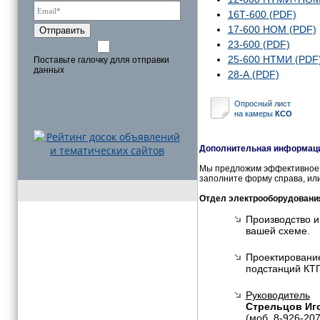
16Т-600 (PDF)
17-600 НОМ (PDF)
Отправить
23-600 (PDF)
25-600 НТМИ (PDF
Поставьте галочку длля отправки
данных
28-А (PDF)
Опросный лист
на камеры
КСО
Дополнительная информация
Мы предложим эффективное и
заполните форму справа, или
Отдел электрооборудовани
Производство и
вашей схеме.
Проектирование
подстанций КТП
Руководитель
Стрельцов Иг
(моб. 8-926-20