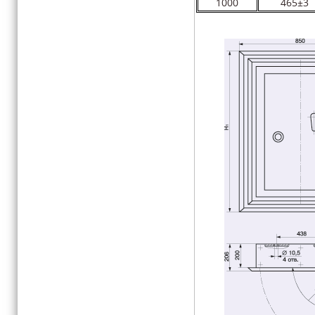
1000
465±3