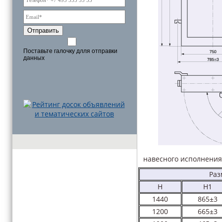
Отправить
Поставьте галочку длля отправки
данных
навесного исполнения
Раз
H
H1
1440
865±3
1200
665±3