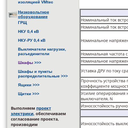
изоляцией VMtec
Низковольтное
оборудование
Номинальный ток встро
ГРЩ
Номинальный ток встр
НКУ 0,4 кВ
Номинальное напряжен
НКУ-РУ 0,4 кВ
Выключатели нагрузки,
Номинальная частота с
разъединители
Номинальное напряжен
Шкафы
>>>
Уставка ДРУ по току с
Шкафы и пункты
распределительные
>>>
Прочность устройства 
Ящики
>>>
коэффициенте мощности
Усилие оперирования н
Щитки
>>>
выключателя, N
Износостойкость ручно
Выполняем
проект
электрики
, обеспечиваем
согласование проекта,
Износостойкость выкл
производим