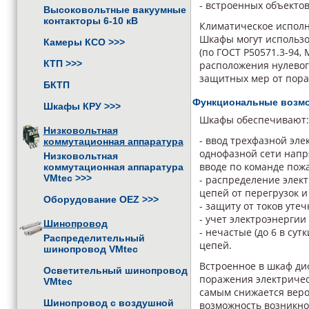
- встроенных объектов 
Высоковольтные вакуумные
контакторы 6-10 кВ
Климатическое исполн
Шкафы могут использо
Камеры КСО
>>>
(по ГОСТ Р50571.3-94, 
КТП
>>>
расположения нулевог
защитных мер от пора
БКТП
Функциональные возм
Шкафы КРУ
>>>
Шкафы обеспечивают:
Низковольтная
- ввод трехфазной эле
коммутационная аппаратура
однофазной сети напр
Низковольтная
вводе по команде пож
коммутационная аппаратура
VMtec
>>>
- распределение элек
цепей от перегрузок и
Оборудование OEZ
>>>
- защиту от токов уте
- учет электроэнергии
Шинопровод
- нечастые (до 6 в су
Распределительный
цепей.
шинопровод VMtec
Встроенное в шкаф ди
Осветительный шинопровод
поражения электрическ
VMtec
самым снижается веро
Шинопровод с воздушной
возможность возникно