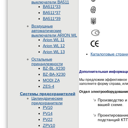
выключатели BA511
BA511*33
BA511*37
BA511*39
Воздушные
автоматические
выключатели ARION WL
Arion WL 11
Arion WL 12
Arion WL 13
Каталоговые стран
Остальные
принадлежности
BZ-BL-X230
Дополнительная информация
BZ-BA-X230
Мы предложим эффективное и
MODI ZA
заполните форму справа, или
ZES-4
Отдел электрооборудовани
Системы предохранителей
Цилиндрические
Производство и
предохранители
вашей схеме.
PV10
PV14
Проектирование
PV22
подстанций КТП
ZPV10