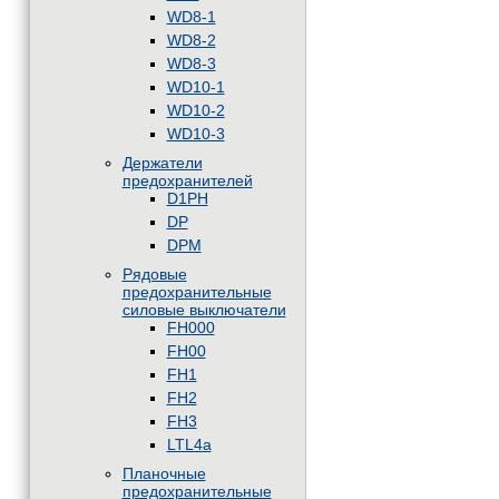
WD8-1
WD8-2
WD8-3
WD10-1
WD10-2
WD10-3
Держатели
предохранителей
D1PH
DP
DPM
Рядовые
предохранительные
силовые выключатели
FH000
FH00
FH1
FH2
FH3
LTL4a
Планочные
предохранительные