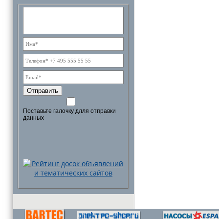
Отправить
Поставьте галочку длля отправки
данных