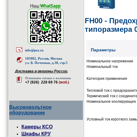
FH00 - Предо
типоразмера 
Параметры
info@pea.ru
105082, Россия, Москва
Номинальное напряжение
ул. Б. Почтовая, д.38, стр.5
Номинальный ток
Доставка в регионы России
,
Оставить отзыв о компании
Категория применения
+7 (926) 228 69 76
(моб.)
Тепловой ток с предохрани
Термический ток с соединит
Номинальное изолирующее
Высоковольтное
оборудование
Условный ток короткого зам
Камеры КСО
Шкафы КРУ