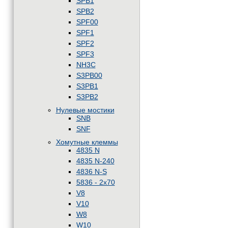
SPB1
SPB2
SPF00
SPF1
SPF2
SPF3
NH3C
S3PB00
S3PB1
S3PB2
Нулевые мостики
SNB
SNF
Хомутные клеммы
4835 N
4835 N-240
4836 N-S
5836 - 2x70
V8
V10
W8
W10