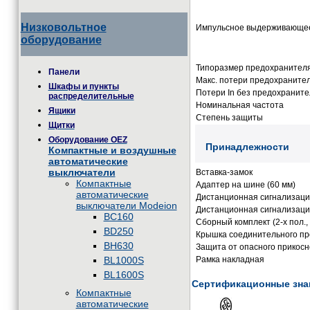
Низковольтное
Импульсное выдерживающе
оборудование
Типоразмер предохранител
Панели
Макс. потери предохраните
Шкафы и пункты
Потери In без предохраните
распределительные
Номинальная частота
Ящики
Степень защиты
Щитки
Оборудование OEZ
Принадлежности
Компактные и воздушные
автоматические
выключатели
Вставка-замок
Компактные
Адаптер на шине (60 мм)
автоматические
Дистанционная сигнализаци
выключатели Modeion
Дистанционная сигнализац
BC160
Сборный комплект (2-х пол., 
BD250
Крышка соединительного пр
BH630
Защита от опасного прикос
BL1000S
Рамка накладная
BL1600S
Сертификационные зна
Компактные
автоматические