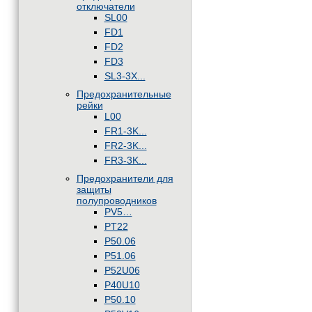
отключатели
SL00
FD1
FD2
FD3
SL3-3X...
Предохранительные
рейки
L00
FR1-3K...
FR2-3K...
FR3-3K...
Предохранители для
защиты
полупроводников
PV5…
PT22
P50.06
P51.06
P52U06
P40U10
P50.10