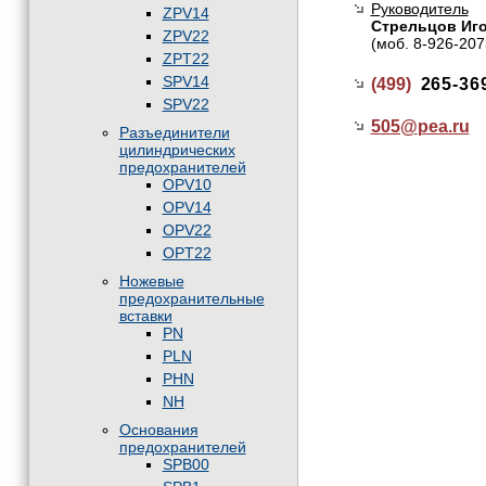
Руководитель
ZPV14
Стрельцов Иг
ZPV22
(моб. 8-926-207
ZPT22
SPV14
(499)
265-36
SPV22
505@
pea.ru
Разъединители
цилиндрических
предохранителей
OPV10
OPV14
OPV22
OPT22
Ножевые
предохранительные
вставки
PN
PLN
PHN
NH
Основания
предохранителей
SPB00