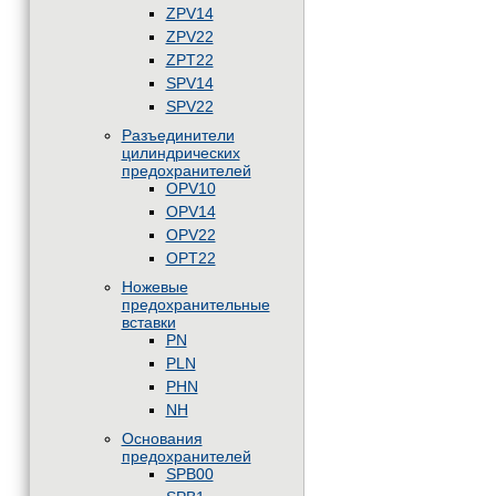
ZPV14
ZPV22
ZPT22
SPV14
SPV22
Разъединители
цилиндрических
предохранителей
OPV10
OPV14
OPV22
OPT22
Ножевые
предохранительные
вставки
PN
PLN
PHN
NH
Основания
предохранителей
SPB00