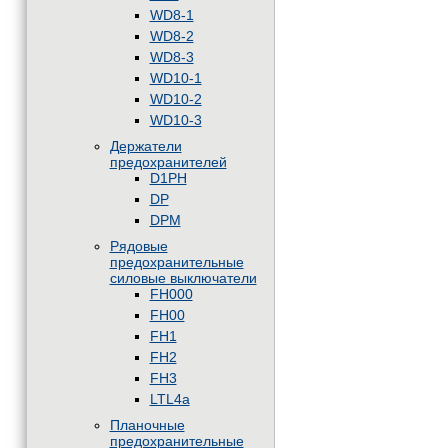
WD8-1
WD8-2
WD8-3
WD10-1
WD10-2
WD10-3
Держатели
предохранителей
D1PH
DP
DPM
Рядовые
предохранительные
силовые выключатели
FH000
FH00
FH1
FH2
FH3
LTL4a
Планочные
предохранительные