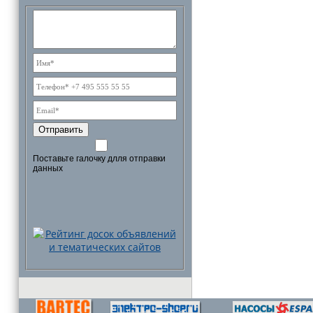
Отправить
Поставьте галочку длля отправки
данных