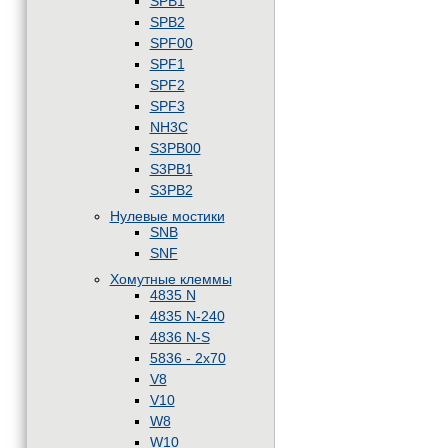
SPB1
SPB2
SPF00
SPF1
SPF2
SPF3
NH3C
S3PB00
S3PB1
S3PB2
Нулевые мостики
SNB
SNF
Хомутные клеммы
4835 N
4835 N-240
4836 N-S
5836 - 2x70
V8
V10
W8
W10