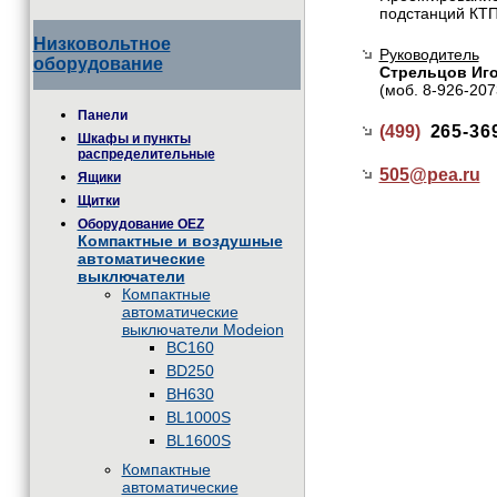
подстанций КТП
Низковольтное
Руководитель
оборудование
Стрельцов Иг
(моб. 8-926-207
Панели
(499)
265-36
Шкафы и пункты
распределительные
505@
pea.ru
Ящики
Щитки
Оборудование OEZ
Компактные и воздушные
автоматические
выключатели
Компактные
автоматические
выключатели Modeion
BC160
BD250
BH630
BL1000S
BL1600S
Компактные
автоматические