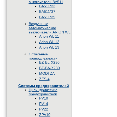
выключатели BA511
BA511*33
BA511*37
BA511*39
Воздушные
автоматические
выключатели ARION WL
Arion WL 11
Arion WL 12
Arion WL 13
Остальные
принадлежности
BZ-BL-X230
BZ-BA-X230
MODI ZA
ZES-4
Системы предохранителей
Цилиндрические
предохранители
PV10
PV14
PV22
ZPV10