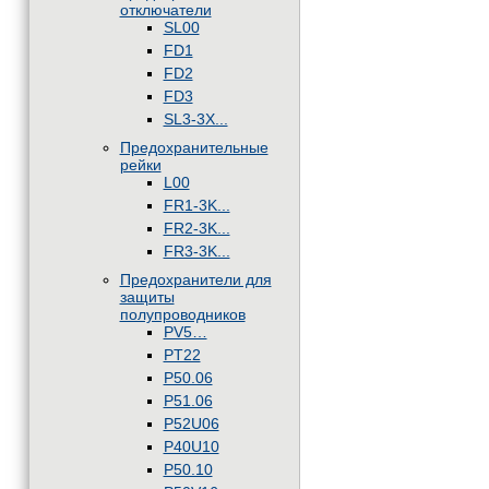
отключатели
SL00
FD1
FD2
FD3
SL3-3X...
Предохранительные
рейки
L00
FR1-3K...
FR2-3K...
FR3-3K...
Предохранители для
защиты
полупроводников
PV5…
PT22
P50.06
P51.06
P52U06
P40U10
P50.10