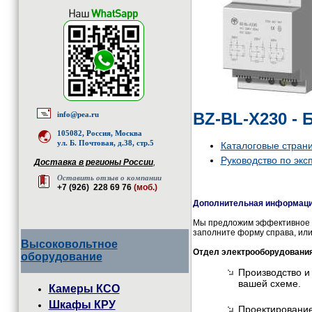
BZ-BL-X230 - 
info@pea.ru
105082, Россия, Москва
ул. Б. Почтовая, д.38, стр.5
Каталоговые стран
Руководство по экс
Доставка в регионы России
,
Оставить отзыв о компании
+7 (926) 228 69 76
(моб.)
Дополнительная информация
Мы предложим эффективное и
заполните форму справа, или
Высоковольтное
Отдел электрооборудовани
оборудование
Производство и
вашей схеме.
Камеры КСО
Шкафы КРУ
Проектирование