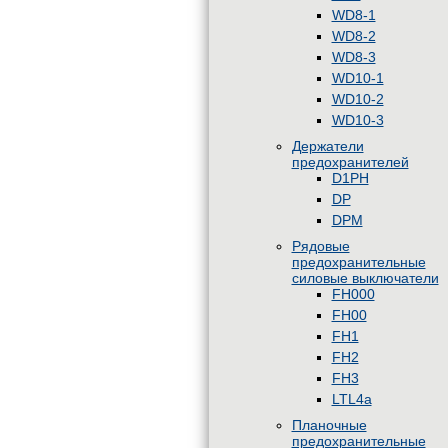
WD8-1
WD8-2
WD8-3
WD10-1
WD10-2
WD10-3
Держатели
предохранителей
D1PH
DP
DPM
Рядовые
предохранительные
силовые выключатели
FH000
FH00
FH1
FH2
FH3
LTL4a
Планочные
предохранительные