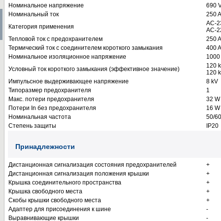
Номинальное напряжение
690 V
Номинальный ток
250 
AC-23
Категория применения
AC-22
Тепловой ток с предохранителем
250 
Термический ток с соединителем короткого замыкания
400 
Номинальное изоляционное напряжение
1000
120 k
Условный ток короткого замыкания (эффективное значение)
120 k
Импульсное выдерживающее напряжение
8 kV
Типоразмер предохранителя
1
Макс. потери предохранителя
32 W
Потери In без предохранителя
16 W
Номинальная частота
50/6
Степень защиты
IP20
Принадлежности
Дистанционная сигнализация состояния предохранителей
+
Дистанционная сигнализация положения крышки
+
Крышка соединительного пространства
+
Крышка свободного места
+
Скобы крышки свободного места
+
Адаптер для присоединения к шине
-
Выравнивающие крышки
-