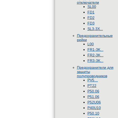
отключатели
SL00
FD1
FD2
FD3
SL3-3X...
Предохранительные
рейки
L00
FR1-3K...
FR2-3K...
FR3-3K...
Предохранители для
защиты
полупроводников
PV5…
PT22
P50.06
P51.06
P52U06
P40U10
P50.10