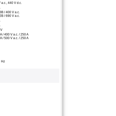
 a.c., 440 V d.c.
A
B / 400 V a.c.
B / 690 V a.c.
A
A
 V
A / 400 V a.c. / 250 A
A / 500 V a.c. / 250 A
0 Hz