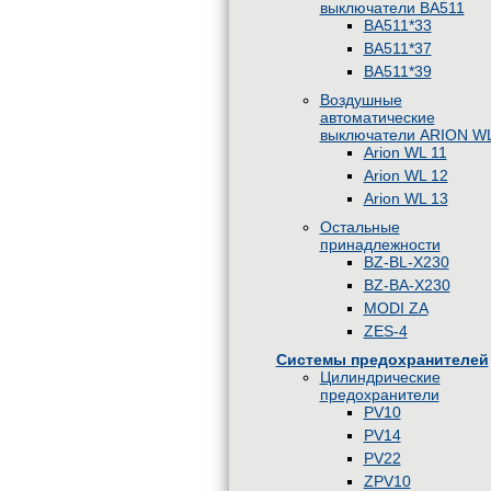
выключатели BA511
BA511*33
BA511*37
BA511*39
Воздушные
автоматические
выключатели ARION W
Arion WL 11
Arion WL 12
Arion WL 13
Остальные
принадлежности
BZ-BL-X230
BZ-BA-X230
MODI ZA
ZES-4
Системы предохранителей
Цилиндрические
предохранители
PV10
PV14
PV22
ZPV10