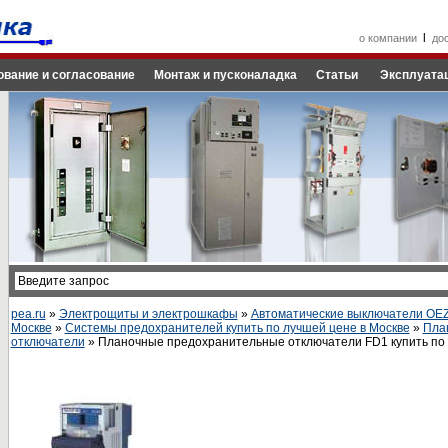
l
о компании
до
ование и согласование
Монтаж и пусконаладка
Статьи
Эксплуатац
pea.ru
»
Электрощиты и электрошкафы
»
Автоматические выключатели OEZ 
Москве
»
Системы предохранителей купить по лучшей цене в Москве
»
Пла
отключатели
» Планочные предохранительные отключатели FD1 купить по