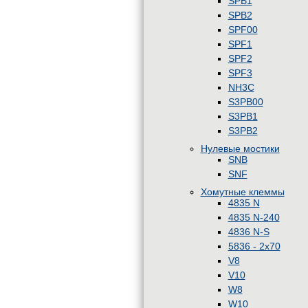
SPB1
SPB2
SPF00
SPF1
SPF2
SPF3
NH3C
S3PB00
S3PB1
S3PB2
Нулевые мостики
SNB
SNF
Хомутные клеммы
4835 N
4835 N-240
4836 N-S
5836 - 2x70
V8
V10
W8
W10