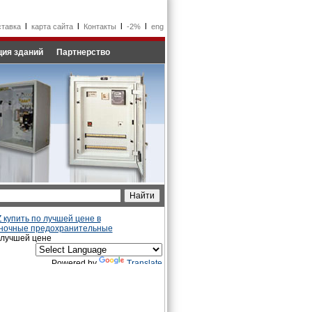
l
l
l
l
ставка
карта сайта
Контакты
-2%
eng
ия зданий
Партнерство
купить по лучшей цене в
ночные предохранительные
 лучшей цене
Powered by
Translate