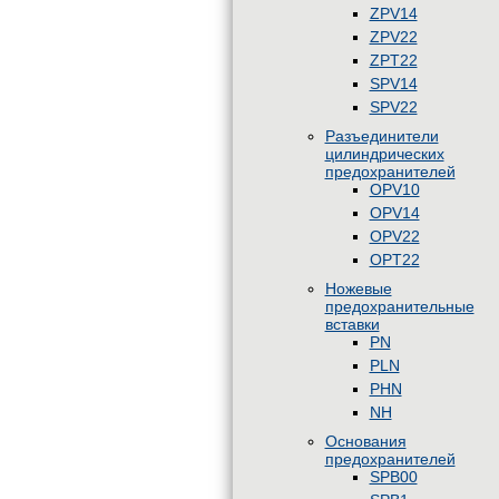
ZPV14
ZPV22
ZPT22
SPV14
SPV22
Разъединители
цилиндрических
предохранителей
OPV10
OPV14
OPV22
OPT22
Ножевые
предохранительные
вставки
PN
PLN
PHN
NH
Основания
предохранителей
SPB00