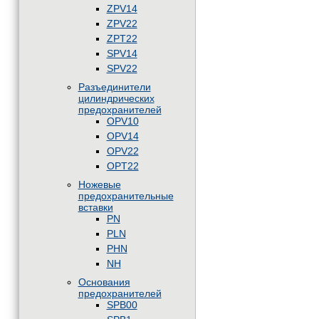
ZPV14
ZPV22
ZPT22
SPV14
SPV22
Разъединители
цилиндрических
предохранителей
OPV10
OPV14
OPV22
OPT22
Ножевые
предохранительные
вставки
PN
PLN
PHN
NH
Основания
предохранителей
SPB00