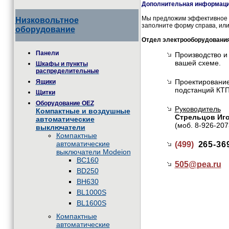
Дополнительная информация
Мы предложим эффективное и
Низковольтное
заполните форму справа, или
оборудование
Отдел электрооборудовани
Панели
Производство и
вашей схеме.
Шкафы и пункты
распределительные
Проектирование
Ящики
подстанций КТП
Щитки
Оборудование OEZ
Руководитель
Компактные и воздушные
Стрельцов Иг
автоматические
(моб. 8-926-207
выключатели
Компактные
автоматические
(499)
265-36
выключатели Modeion
BC160
505@
pea.ru
BD250
BH630
BL1000S
BL1600S
Компактные
автоматические