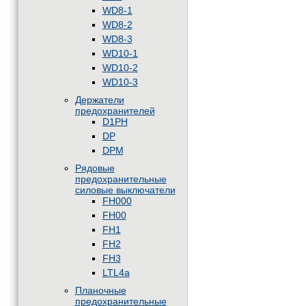
WD8-1
WD8-2
WD8-3
WD10-1
WD10-2
WD10-3
Держатели
предохранителей
D1PH
DP
DPM
Рядовые
предохранительные
силовые выключатели
FH000
FH00
FH1
FH2
FH3
LTL4a
Планочные
предохранительные