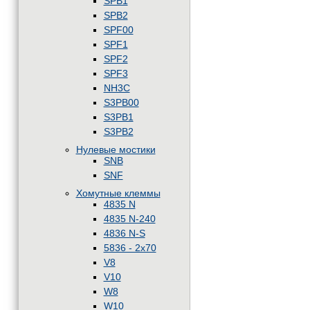
SPB1
SPB2
SPF00
SPF1
SPF2
SPF3
NH3C
S3PB00
S3PB1
S3PB2
Нулевые мостики
SNB
SNF
Хомутные клеммы
4835 N
4835 N-240
4836 N-S
5836 - 2x70
V8
V10
W8
W10