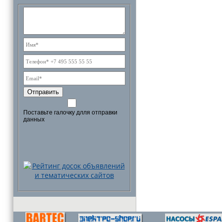
Отправить
Поставьте галочку длля отправки
данных