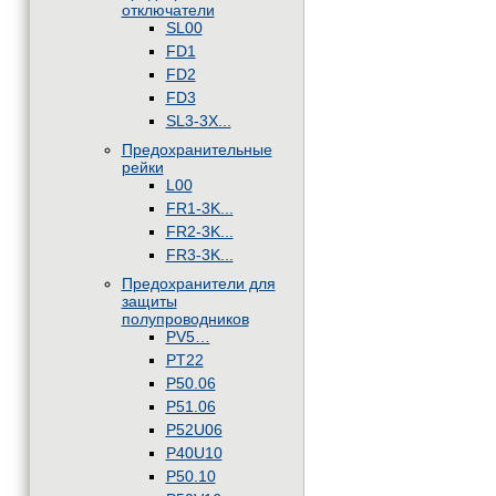
отключатели
SL00
FD1
FD2
FD3
SL3-3X...
Предохранительные
рейки
L00
FR1-3K...
FR2-3K...
FR3-3K...
Предохранители для
защиты
полупроводников
PV5…
PT22
P50.06
P51.06
P52U06
P40U10
P50.10