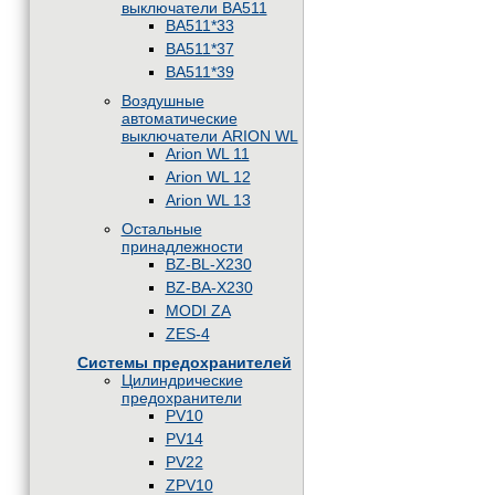
выключатели BA511
BA511*33
BA511*37
BA511*39
Воздушные
автоматические
выключатели ARION WL
Arion WL 11
Arion WL 12
Arion WL 13
Остальные
принадлежности
BZ-BL-X230
BZ-BA-X230
MODI ZA
ZES-4
Системы предохранителей
Цилиндрические
предохранители
PV10
PV14
PV22
ZPV10