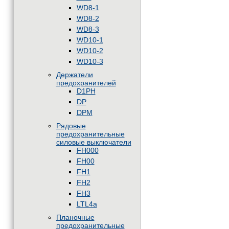
WD8-1
WD8-2
WD8-3
WD10-1
WD10-2
WD10-3
Держатели
предохранителей
D1PH
DP
DPM
Рядовые
предохранительные
силовые выключатели
FH000
FH00
FH1
FH2
FH3
LTL4a
Планочные
предохранительные