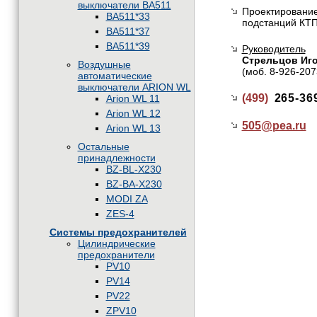
выключатели BA511
Проектирование
BA511*33
подстанций КТП
BA511*37
BA511*39
Руководитель
Стрельцов Иг
Воздушные
(моб. 8-926-207
автоматические
выключатели ARION WL
(499)
265-36
Arion WL 11
Arion WL 12
505@
pea.ru
Arion WL 13
Остальные
принадлежности
BZ-BL-X230
BZ-BA-X230
MODI ZA
ZES-4
Системы предохранителей
Цилиндрические
предохранители
PV10
PV14
PV22
ZPV10