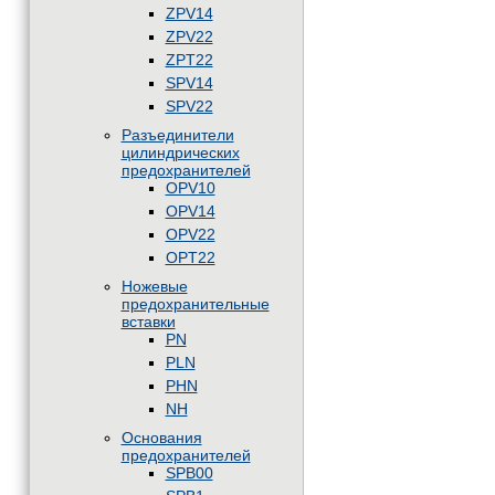
ZPV14
ZPV22
ZPT22
SPV14
SPV22
Разъединители
цилиндрических
предохранителей
OPV10
OPV14
OPV22
OPT22
Ножевые
предохранительные
вставки
PN
PLN
PHN
NH
Основания
предохранителей
SPB00