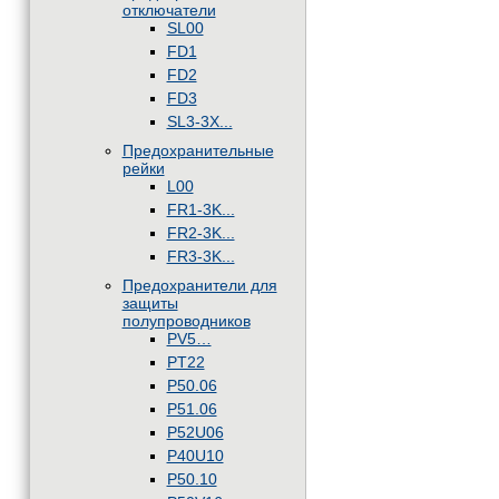
отключатели
SL00
FD1
FD2
FD3
SL3-3X...
Предохранительные
рейки
L00
FR1-3K...
FR2-3K...
FR3-3K...
Предохранители для
защиты
полупроводников
PV5…
PT22
P50.06
P51.06
P52U06
P40U10
P50.10