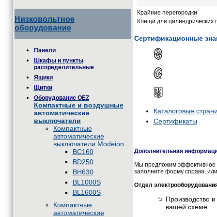
Крайние перегородки
Низковольтное
Клещи для цилиндрических 
оборудование
Сертификационные зна
Панели
Шкафы и пункты
распределительные
Ящики
Щитки
Оборудование OEZ
Компактные и воздушные
Каталоговые стран
автоматические
выключатели
Сертификаты
Компактные
автоматические
выключатели Modeion
BC160
Дополнительная информация
BD250
Мы предложим эффективное и
BH630
заполните форму справа, или
BL1000S
Отдел электрооборудовани
BL1600S
Производство и
Компактные
вашей схеме.
автоматические