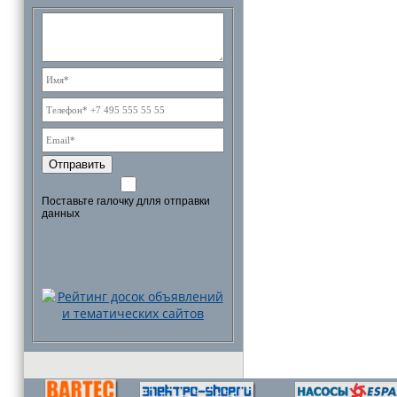
Отправить
Поставьте галочку длля отправки
данных