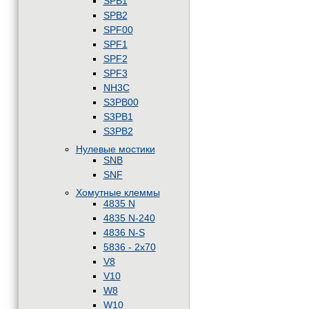
SPB1
SPB2
SPF00
SPF1
SPF2
SPF3
NH3C
S3PB00
S3PB1
S3PB2
Нулевые мостики
SNB
SNF
Хомутные клеммы
4835 N
4835 N-240
4836 N-S
5836 - 2x70
V8
V10
W8
W10