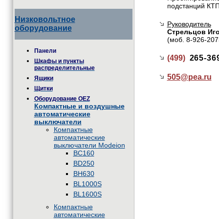
подстанций КТП
Низковольтное
Руководитель
оборудование
Стрельцов Иг
(моб. 8-926-207
Панели
(499)
265-36
Шкафы и пункты
распределительные
505@
pea.ru
Ящики
Щитки
Оборудование OEZ
Компактные и воздушные
автоматические
выключатели
Компактные
автоматические
выключатели Modeion
BC160
BD250
BH630
BL1000S
BL1600S
Компактные
автоматические