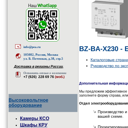
BZ-BA-X230 - 
info@pea.ru
105082, Россия, Москва
ул. Б. Почтовая, д.38, стр.5
Каталоговые стран
Руководство по экс
Доставка в регионы России
,
Оставить отзыв о компании
+7 (926) 228 69 76
(моб.)
Дополнительная информация
Мы предложим эффективное и
заполните форму справа, или
Высоковольтное
Отдел электрооборудовани
оборудование
Производство и
вашей схеме.
Камеры КСО
Шкафы КРУ
Проектирование