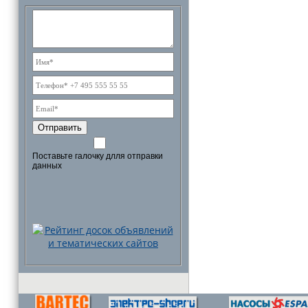
Отправить
Поставьте галочку длля отправки
данных