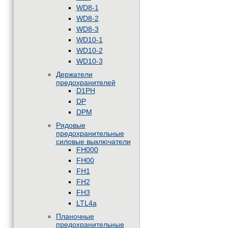
WD8-1
WD8-2
WD8-3
WD10-1
WD10-2
WD10-3
Держатели
предохранителей
D1PH
DP
DPM
Рядовые
предохранительные
силовые выключатели
FH000
FH00
FH1
FH2
FH3
LTL4a
Планочные
предохранительные