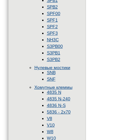
SPB1
SPB2
SPF00
SPF1
SPF2
SPF3
NH3C
S3PB00
S3PB1
S3PB2
Нулевые мостики
SNB
SNF
Хомутные клеммы
4835 N
4835 N-240
4836 N-S
5836 - 2x70
V8
V10
W8
W10