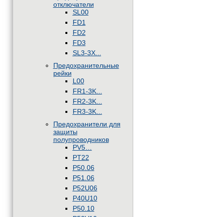
отключатели
SL00
FD1
FD2
FD3
SL3-3X...
Предохранительные
рейки
L00
FR1-3K...
FR2-3K...
FR3-3K...
Предохранители для
защиты
полупроводников
PV5…
PT22
P50.06
P51.06
P52U06
P40U10
P50.10