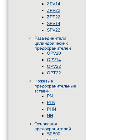
ZPV14
ZPV22
ZPT22
SPV14
SPV22
Разъединители
цилиндрических
предохранителей
OPV10
OPV14
OPV22
OPT22
Ножевые
предохранительные
вставки
PN
PLN
PHN
NH
Основания
предохранителей
SPB00