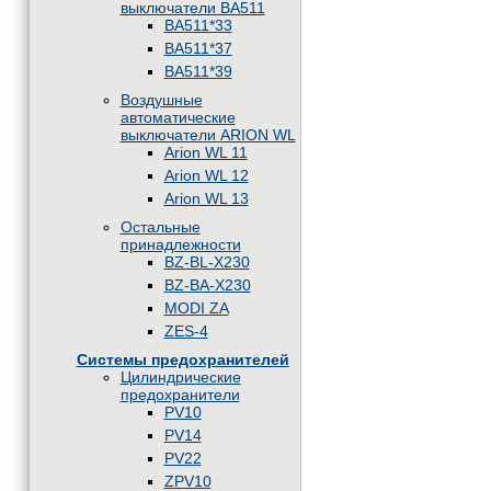
выключатели BA511
BA511*33
BA511*37
BA511*39
Воздушные
автоматические
выключатели ARION WL
Arion WL 11
Arion WL 12
Arion WL 13
Остальные
принадлежности
BZ-BL-X230
BZ-BA-X230
MODI ZA
ZES-4
Системы предохранителей
Цилиндрические
предохранители
PV10
PV14
PV22
ZPV10