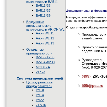
выключатели BA511
BA511*33
BA511*37
Дополнительная информация
BA511*39
Мы предложим эффективное и
заполните форму справа, или
Воздушные
автоматические
Отдел электрооборудовани
выключатели ARION WL
Arion WL 11
Производство и
Arion WL 12
вашей схеме.
Arion WL 13
Проектирование
Остальные
подстанций КТП
принадлежности
BZ-BL-X230
Руководитель
BZ-BA-X230
Стрельцов Иг
MODI ZA
(моб. 8-926-207
ZES-4
(499)
265-36
Системы предохранителей
Цилиндрические
505@
pea.ru
предохранители
PV10
PV14
PV22
ZPV10