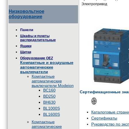
Электропривод
Низковольтное
оборудование
Панели
Шкафы и пункты
распределительные
Ящики
Щитки
Оборудование OEZ
Компактные и воздушные
автоматические
выключатели
Компактные
автоматические
выключатели Modeion
BC160
Сертификационные зна
BD250
BH630
BL1000S
Каталоговые стран
BL1600S
Сертификаты
Компактные
Руководство по экс
автоматические