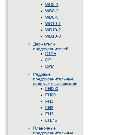
WD8-1
WD8-2
WD8-3
WD10-1
WD10-2
WD10-3
Держатели
предохранителей
D1PH
DP
DPM
Рядовые
предохранительные
силовые выключатели
FH000
FH00
FH1
FH2
FH3
LTL4a
Планочные
предохранительные