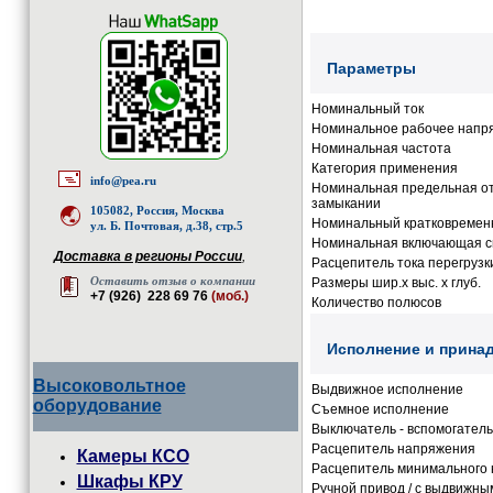
Параметры
Номинальный ток
Номинальное рабочее напр
Номинальная частота
Категория применения
info@pea.ru
Номинальная предельная от
замыкании
105082, Россия, Москва
Номинальный кратковременн
ул. Б. Почтовая, д.38, стр.5
Номинальная включающая сп
Доставка в регионы России
,
Расцепитель тока перегрузк
Оставить отзыв о компании
Размеры шир.x выс. x глуб.
+7 (926) 228 69 76
(моб.)
Количество полюсов
Исполнение и прина
Высоковольтное
Выдвижное исполнение
оборудование
Съемное исполнение
Выключатель - вспомогател
Расцепитель напряжения
Камеры КСО
Расцепитель минимального 
Шкафы КРУ
Ручной привод / с выдвижны