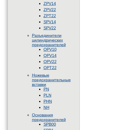
ZPV14
ZPV22
ZPT22
SPV14
SPV22
Разъединители
цилиндрических
предохранителей
OPV10
OPV14
OPV22
OPT22
Ножевые
предохранительные
вставки
PN
PLN
PHN
NH
Основания
предохранителей
SPB00