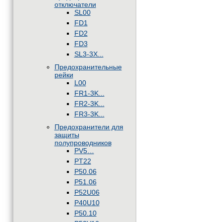
отключатели
SL00
FD1
FD2
FD3
SL3-3X...
Предохранительные
рейки
L00
FR1-3K...
FR2-3K...
FR3-3K...
Предохранители для
защиты
полупроводников
PV5…
PT22
P50.06
P51.06
P52U06
P40U10
P50.10