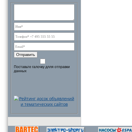
Отправить
Поставьте галочку длля отправки
данных