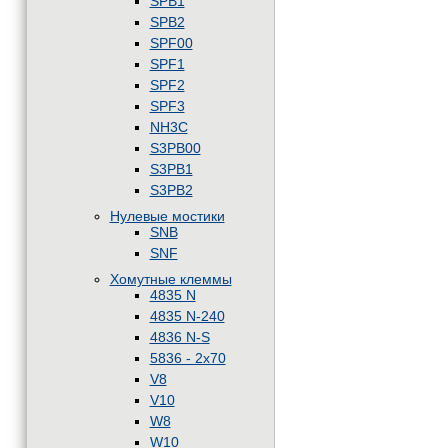
SPB1
SPB2
SPF00
SPF1
SPF2
SPF3
NH3C
S3PB00
S3PB1
S3PB2
Нулевые мостики
SNB
SNF
Хомутные клеммы
4835 N
4835 N-240
4836 N-S
5836 - 2x70
V8
V10
W8
W10