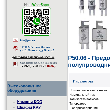
info@pea.ru
105082, Россия, Москва
ул. Б. Почтовая, д.38, стр.5
P50.06 - Пред
Доставка в регионы России
,
Оставить отзыв о компании
полупроводн
+7 (926) 228 69 76
(моб.)
Параметры
Высоковольтное
оборудование
Номинальное напряжение
Номинальный ток
Количество полюсов
Камеры КСО
Типоразмер
Шкафы КРУ
Шаг присоединения