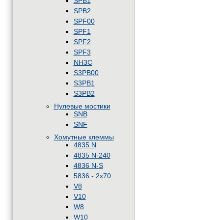
SPB1
SPB2
SPF00
SPF1
SPF2
SPF3
NH3C
S3PB00
S3PB1
S3PB2
Нулевые мостики
SNB
SNF
Хомутные клеммы
4835 N
4835 N-240
4836 N-S
5836 - 2x70
V8
V10
W8
W10