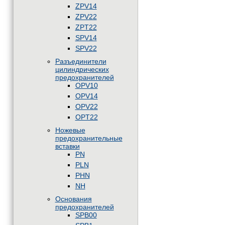
ZPV14
ZPV22
ZPT22
SPV14
SPV22
Разъединители
цилиндрических
предохранителей
OPV10
OPV14
OPV22
OPT22
Ножевые
предохранительные
вставки
PN
PLN
PHN
NH
Основания
предохранителей
SPB00