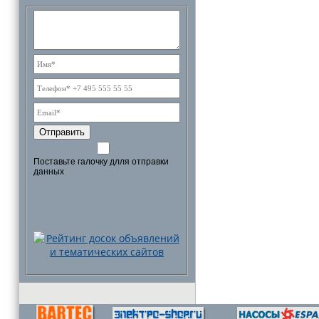
Отправить
Поставьте галочку длля отправки
данных