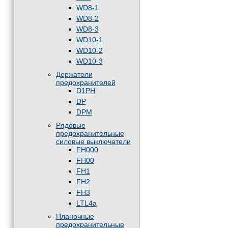
WD8-1
WD8-2
WD8-3
WD10-1
WD10-2
WD10-3
Держатели
предохранителей
D1PH
DP
DPM
Рядовые
предохранительные
силовые выключатели
FH000
FH00
FH1
FH2
FH3
LTL4a
Планочные
предохранительные