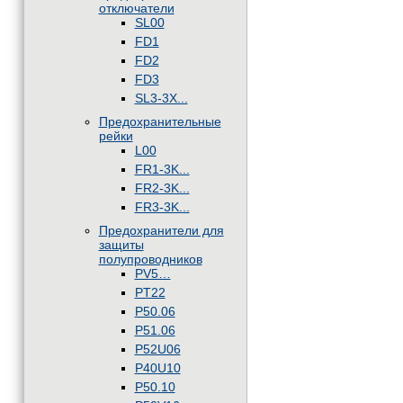
отключатели
SL00
FD1
FD2
FD3
SL3-3X...
Предохранительные
рейки
L00
FR1-3K...
FR2-3K...
FR3-3K...
Предохранители для
защиты
полупроводников
PV5…
PT22
P50.06
P51.06
P52U06
P40U10
P50.10