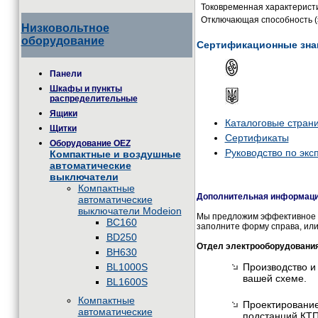
Токовременная характерист
Отключающая способность (
Низковольтное
оборудование
Сертификационные зна
Панели
Шкафы и пункты
распределительные
Ящики
Каталоговые стран
Щитки
Сертификаты
Оборудование OEZ
Руководство по экс
Компактные и воздушные
автоматические
выключатели
Компактные
Дополнительная информация
автоматические
выключатели Modeion
Мы предложим эффективное и
BC160
заполните форму справа, или
BD250
Отдел электрооборудовани
BH630
BL1000S
Производство и
вашей схеме.
BL1600S
Компактные
Проектирование
автоматические
подстанций КТП