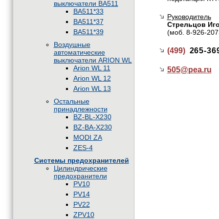
выключатели BA511
BA511*33
Руководитель
BA511*37
Стрельцов Иг
BA511*39
(моб. 8-926-207
Воздушные
(499)
265-36
автоматические
выключатели ARION WL
Arion WL 11
505@
pea.ru
Arion WL 12
Arion WL 13
Остальные
принадлежности
BZ-BL-X230
BZ-BA-X230
MODI ZA
ZES-4
Системы предохранителей
Цилиндрические
предохранители
PV10
PV14
PV22
ZPV10