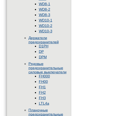
WD8-1
WD8-2
WD8-3
WD10-1
WD10-2
WD10-3
Держатели
предохранителей
D1PH
DP
DPM
Рядовые
предохранительные
силовые выключатели
FH000
FH00
FH1
FH2
FH3
LTL4a
Планочные
предохранительные