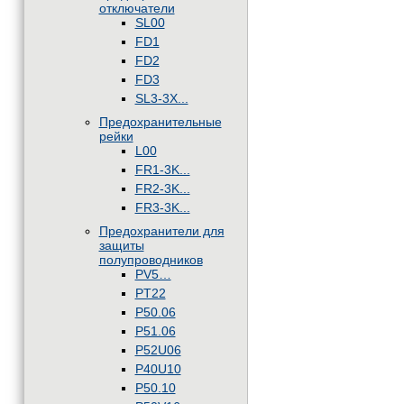
отключатели
SL00
FD1
FD2
FD3
SL3-3X...
Предохранительные
рейки
L00
FR1-3K...
FR2-3K...
FR3-3K...
Предохранители для
защиты
полупроводников
PV5…
PT22
P50.06
P51.06
P52U06
P40U10
P50.10