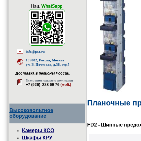
info@pea.ru
105082, Россия, Москва
ул. Б. Почтовая, д.38, стр.5
Доставка в регионы России
,
Оставить отзыв о компании
+7 (926) 228 69 76
(моб.)
Планочные пр
Высоковольтное
оборудование
FD2 - Шинные предо
Камеры КСО
Шкафы КРУ