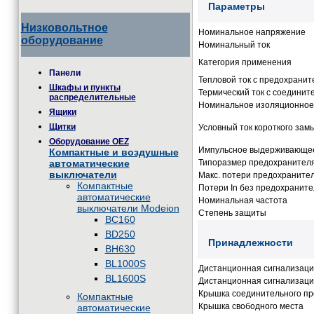
Параметры
Низковольтное
Номинальное напряжение
оборудование
Номинальный ток
Категория применения
Панели
Тепловой ток с предохрани
Шкафы и пункты
Термический ток с соединит
распределительные
Номинальное изоляционное
Ящики
Щитки
Условный ток короткого зам
Оборудование OEZ
Импульсное выдерживающе
Компактные и воздушные
Типоразмер предохранител
автоматические
выключатели
Макс. потери предохраните
Компактные
Потери In без предохраните
автоматические
Номинальная частота
выключатели Modeion
Степень защиты
BC160
BD250
Принадлежности
BH630
BL1000S
Дистанционная сигнализаци
BL1600S
Дистанционная сигнализац
Крышка соединительного пр
Компактные
Крышка свободного места
автоматические