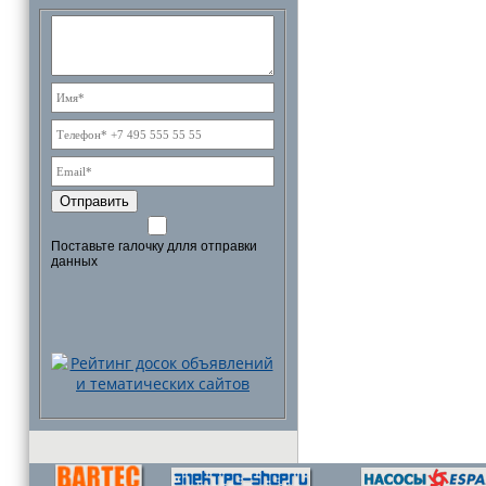
Отправить
Поставьте галочку длля отправки
данных