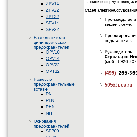
заполните форму справа, или
ZPV14
ZPV22
Отдел электрооборудовани
ZPT22
Производство и
SPV14
вашей схеме.
SPV22
Проектирование
Разъединители
подстанций КТП
цилиндрических
предохранителей
Руководитель
OPV10
Стрельцов Иг
OPV14
(моб. 8-926-207
OPV22
OPT22
(499)
265-36
Ножевые
предохранительные
505@
pea.ru
вставки
PN
PLN
PHN
NH
Основания
предохранителей
SPB00