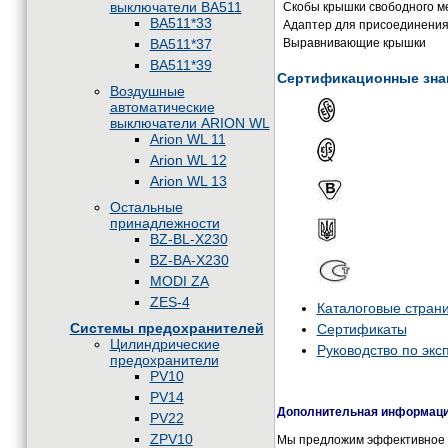
выключатели BA511
Скобы крышки свободного м
BA511*33
Адаптер для присоединения
Выравнивающие крышки
BA511*37
BA511*39
Сертификационные зна
Воздушные
автоматические
выключатели ARION WL
Arion WL 11
Arion WL 12
Arion WL 13
Остальные
принадлежности
BZ-BL-X230
BZ-BA-X230
MODI ZA
ZES-4
Каталоговые стран
Системы предохранителей
Сертификаты
Цилиндрические
Руководство по экс
предохранители
PV10
PV14
Дополнительная информация
PV22
ZPV10
Мы предложим эффективное и