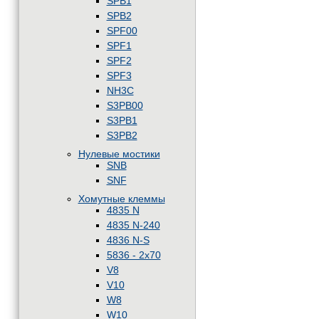
SPB1
SPB2
SPF00
SPF1
SPF2
SPF3
NH3C
S3PB00
S3PB1
S3PB2
Нулевые мостики
SNB
SNF
Хомутные клеммы
4835 N
4835 N-240
4836 N-S
5836 - 2x70
V8
V10
W8
W10