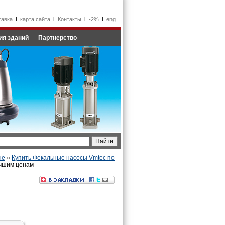
l
l
l
l
тавка
карта сайта
Контакты
-2%
eng
ия зданий
Партнерство
не
»
Купить Фекальные насосы Vmtec по
учшим ценам