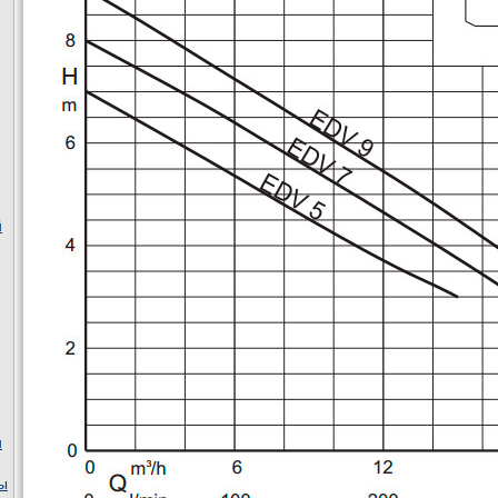
й
и
ы