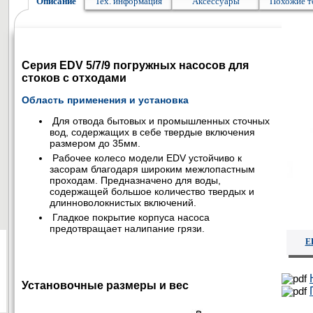
Описание
Тех. информация
Аксессуары
Похожие т
Серия EDV 5/7/9 погружных насосов для
стоков с отходами
Область применения и установка
Для отвода бытовых и промышленных сточных
вод, содержащих в себе твердые включения
размером до 35мм.
Рабочее колесо модели EDV устойчиво к
засорам благодаря широким межлопастным
проходам. Предназначено для воды,
содержащей большое количество твердых и
длинноволокнистых включений.
Гладкое покрытие корпуса насоса
предотвращает налипание грязи.
E
Установочные размеры и вес