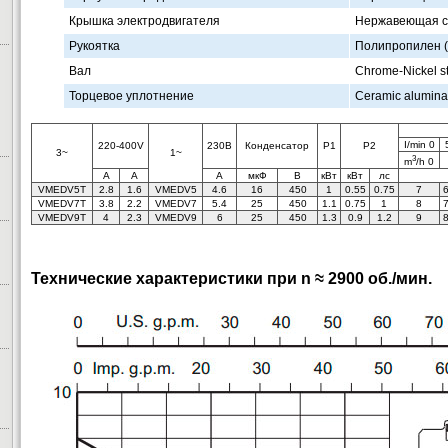
Крышка электродвигателя
Нержавеющая с
Рукоятка
Полипропилен (wi
Вал
Chrome-Nickel st
Торцевое уплотнение
Ceramic alumin
I/min 0
220-400V
230В
Конденсатор
P1
P2
3~
1~
3
m
/h 0
A
A
A
мкФ
В
кВт
кВт
лс
VMEDV5T
2.8
1.6
VMEDV5
4.6
16
450
1
0.55
0.75
7
6
VMEDV7T
3.8
2.2
VMEDV7
5.4
25
450
1.1
0.75
1
8
7
VMEDV9T
4
2.3
VMEDV9
6
25
450
1.3
0.9
1.2
9
8
Технические характеристики при n ≈ 2900 об./мин.