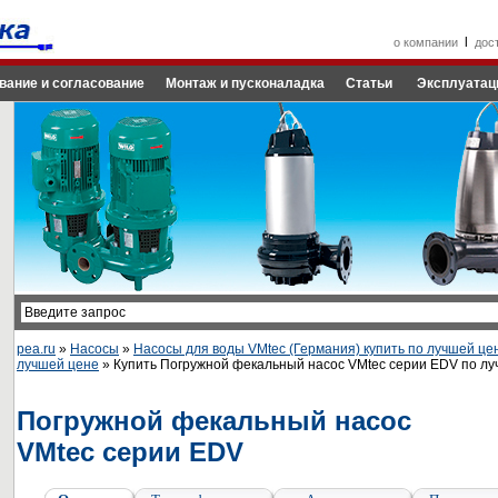
l
о компании
дос
вание и согласование
Монтаж и пусконаладка
Статьи
Эксплуатац
pea.ru
»
Насосы
»
Насосы для воды VMtec (Германия) купить по лучшей це
лучшей цене
» Купить Погружной фекальный насос VMtec серии EDV по л
Погружной фекальный насос
VMtec серии EDV