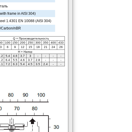
таль
th frame in AISI 304)
eel 1.4301 EN 10088 (AISI 304)
a/Carbon/nBR
Q = Производительность
50
100
150
200
250
300
350
400
433
3
6
9
12
15
18
21
24
26
Н = Напор
.2
5.4
4.6
3.7
3
-
-
-
-
.2
6.4
5.5
4.6
3.7
2.8
-
-
-
.1
7.2
6.3
5.4
4.5
3.5
2.4
-
-