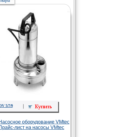
овары
DV 5/7/9
Насосное оборудование VMtec
Прайс-лист на насосы VMtec