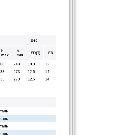
Вес
h
h
ED(T)
ED
max
min
508
248
10.3
12
533
273
12.5
14
533
273
12.5
14
таль
таль
таль
таль