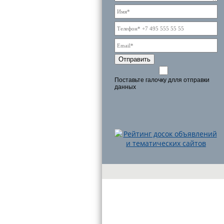
Отправить
Поставьте галочку длля отправки
данных