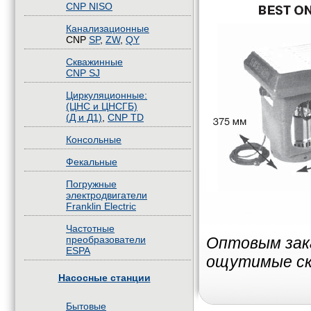
CNP NISO
Канализационные
CNP
SP
,
ZW
,
QY
Скважинные
CNP SJ
Циркуляционные:
(ЦНС и ЦНСГБ)
(Д и Д1)
,
CNP TD
Консольные
Фекальные
Погружные
электродвигатели
Franklin Electric
Частотные
Оптовым зак
преобразователи
ESPA
ощутимые ск
Насосные станции
Бытовые