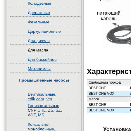
Колодезные
Дренажные
Фекальные
Циркуляционные
Для дизеля
Для масла
Для бассейнов
Мотопомпы
Характерис
Промышленные насосы
Свободный проход
BEST ONE
BEST ONE VOX
Вертикальные
,
cdlk
.
cdm
.
vtp
Масса
BEST ONE
Горизонтальные
CNP
CHL
,
ZS
,
SZ
,
BEST ONE VOX
WLT
,
MS
Консольно-
моноблочные
,