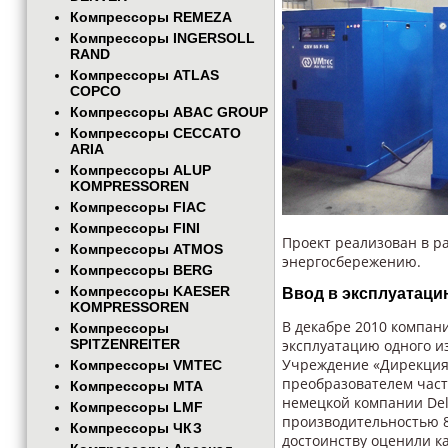
Компрессоры REMEZA
Компрессоры INGERSOLL
RAND
Компрессоры ATLAS
COPCO
Компрессоры ABAC GROUP
Компрессоры CECCATO
ARIA
Компрессоры ALUP
KOMPRESSOREN
Компрессоры FIAC
Компрессоры FINI
Проект реализован в 
Компрессоры ATMOS
энергосбережению.
Компрессоры BERG
Компрессоры KAESER
Ввод в эксплуатаци
KOMPRESSOREN
В декабре 2010 компан
Компрессоры
SPITZENREITER
эксплуатацию одного и
Учреждение «Дирекция 
Компрессоры VMTEC
преобразователем част
Компрессоры MTA
немецкой компании Del
Компрессоры LMF
производительностью 80
Компрессоры ЧКЗ
достоинству оценили к