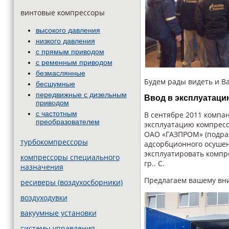
винтовые компрессоры
высокого давления
низкого давления
с прямым приводом
с ременным приводом
безмаслянные
Будем рады видеть и Ва
бесшумные
передвижные c дизельным
Ввод в эксплуатаци
приводом
с частотным
В сентябре 2011 компа
преобразователем
эксплуатацию компресс
ОАО «ГАЗПРОМ» (подраз
турбокомпрессоры
адсорбционного осуше
эксплуатировать компр
компрессоры специального
гр.. С.
назначения
Предлагаем вашему вн
ресиверы (воздухосборники)
воздуходувки
вакуумные установки
системы управления