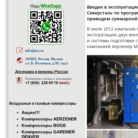
Введен в эксплуатаци
Северсталь по програ
приводом суммарной 
В июле 2012 компания 
эксплуатацию двух вин
и системы подготовки с
компанией Аерзенер М
info@pea.ru
105082, Россия, Москва
ул. Б. Почтовая, д.38, стр.5
Доставка в регионы России
,
Оставить отзыв о компании
+7 (926) 228 69 76
(моб.)
Воздушные и газовые компрессоры
Акции!!!
Компрессоры AERZENER
Компрессоры BOGE
Компрессоры GARDNER
DENVER