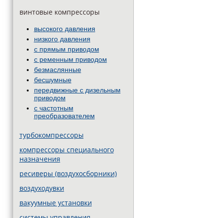
винтовые компрессоры
высокого давления
низкого давления
с прямым приводом
с ременным приводом
безмаслянные
бесшумные
передвижные c дизельным
приводом
с частотным
преобразователем
турбокомпрессоры
компрессоры специального
назначения
ресиверы (воздухосборники)
воздуходувки
вакуумные установки
системы управления