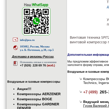
Т
д
У
п
Винтовая техника SPIT
info@pea.ru
винтовой компрессор 
105082, Россия, Москва
ул. Б. Почтовая, д.38, стр.5
Дополнительная информация
Доставка в регионы России
,
Мы предложим эффективное и
Оставить отзыв о компании
заполните форму справа, или
+7 (926) 228 69 76
(моб.)
Воздушные и газовые комп
Компрессоры BOG
Воздушные и газовые компрессоры
Technics, Inge
Акции!!!
+7 (499)
265-
Компрессоры AERZENER
Компрессоры BOGE
Ведущий мене
Компрессоры GARDNER
Гусев Валерий 
DENVER