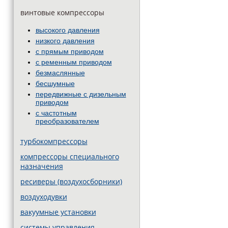
винтовые компрессоры
высокого давления
низкого давления
с прямым приводом
с ременным приводом
безмаслянные
бесшумные
передвижные c дизельным
приводом
с частотным
преобразователем
турбокомпрессоры
компрессоры специального
назначения
ресиверы (воздухосборники)
воздуходувки
вакуумные установки
системы управления