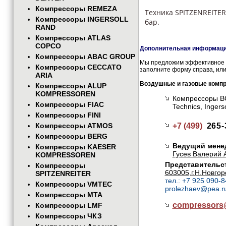
Компрессоры REMEZA
Техника SPITZENREITER
Компрессоры INGERSOLL
бар.
RAND
Компрессоры ATLAS
COPCO
Дополнительная информация
Компрессоры ABAC GROUP
Мы предложим эффективное и
Компрессоры CECCATO
заполните форму справа, или
ARIA
Воздушные и газовые комп
Компрессоры ALUP
KOMPRESSOREN
Компрессоры BOG
Компрессоры FIAC
Technics, Inge
Компрессоры FINI
Компрессоры ATMOS
+7 (499)
265-
Компрессоры BERG
Ведущий мене
Компрессоры KAESER
Гусев Валерий 
KOMPRESSOREN
Представительст
Компрессоры
603005,г.Н.Новгор
SPITZENREITER
тел.: +7 925 090-8
Компрессоры VMTEC
prolezhaev@pea.r
Компрессоры MTA
compressor
Компрессоры LMF
Компрессоры ЧКЗ