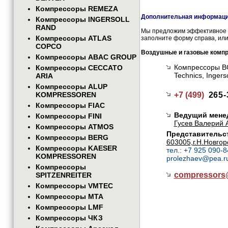
Компрессоры REMEZA
Дополнительная информация
Компрессоры INGERSOLL
RAND
Мы предложим эффективное и
Компрессоры ATLAS
заполните форму справа, или
COPCO
Воздушные и газовые комп
Компрессоры ABAC GROUP
Компрессоры BOG
Компрессоры CECCATO
Technics, Inge
ARIA
Компрессоры ALUP
KOMPRESSOREN
+7 (499)
265-
Компрессоры FIAC
Ведущий мене
Компрессоры FINI
Гусев Валерий 
Компрессоры ATMOS
Представительст
Компрессоры BERG
603005,г.Н.Новгор
Компрессоры KAESER
тел.: +7 925 090-8
KOMPRESSOREN
prolezhaev@pea.r
Компрессоры
compressor
SPITZENREITER
Компрессоры VMTEC
Компрессоры MTA
Компрессоры LMF
Компрессоры ЧКЗ