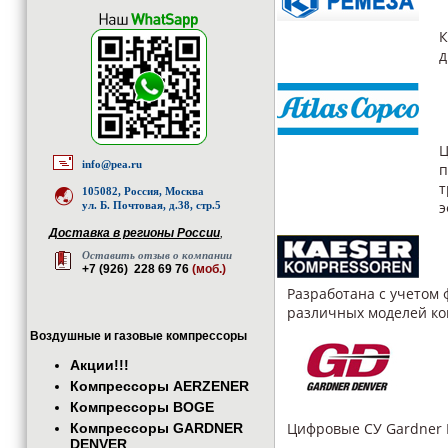
К
д
Ц
info@pea.ru
п
т
105082, Россия, Москва
э
ул. Б. Почтовая, д.38, стр.5
Доставка в регионы России
,
Оставить отзыв о компании
+7 (926) 228 69 76
(моб.)
Разработана с учетом
различных моделей ко
Воздушные и газовые компрессоры
Акции!!!
Компрессоры AERZENER
Компрессоры BOGE
Цифровые СУ Gardner 
Компрессоры GARDNER
DENVER