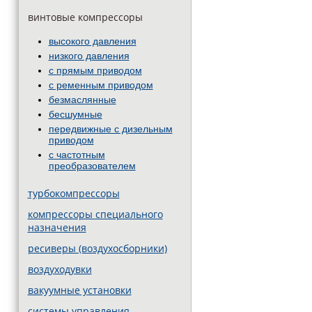
винтовые компрессоры
высокого давления
низкого давления
с прямым приводом
с ременным приводом
безмаслянные
бесшумные
передвижные c дизельным
приводом
с частотным
преобразователем
турбокомпрессоры
компрессоры специального
назначения
ресиверы (воздухосборники)
воздуходувки
вакуумные установки
системы управления