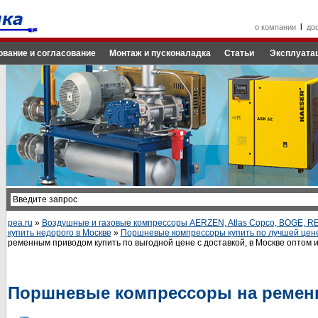
l
о компании
до
ование и согласование
Монтаж и пусконаладка
Статьи
Эксплуатац
pea.ru
»
Воздушные и газовые компрессоры AERZEN, Atlas Copco, BOGE, 
купить недорого в Москве
»
Поршневые компрессоры купить по лучшей цен
ременным приводом купить по выгодной цене с доставкой, в Москве оптом и
Поршневые компрессоры на ремен