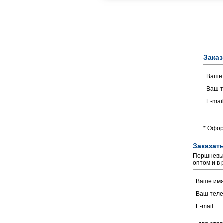
Заказ
Ваше
Ваш т
E-mail
* Офор
Заказат
Поршневые
оптом и в
Ваше им
Ваш тел
E-mail: