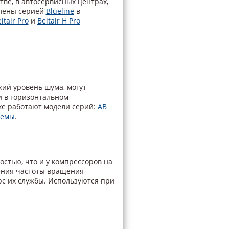
тве, в автосервисных центрах,
влены серией
Blueline
в
ltair Pro
и
Beltair H Pro
кий уровень шума, могут
и в горизонтальном
же работают модели серий:
AB
демы
.
стью, что и у компрессоров на
жения частоты вращения
рс их службы. Используются при