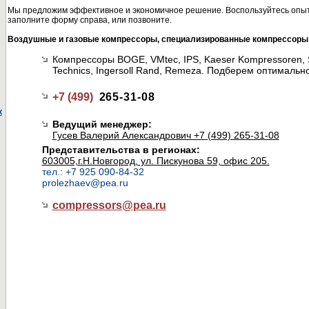
Мы предложим эффективное и экономичное решение. Воспользуйтесь опыт
заполните форму справа, или позвоните.
Воздушные и газовые компрессоры, специализированные компрессоры
Компрессоры BOGE, VMtec, IPS, Kaeser Kompressoren, S
Technics, Ingersoll Rand, Remeza. Подберем оптимальн
+7 (499)
265-31-08
к
Ведущий менеджер:
Гусев Валерий Александрович +7 (499) 265-31-08
Представительства в регионах:
603005,г.Н.Новгород, ул. Пискунова 59, офис 205.
тел.: +7 925 090-84-32
prolezhaev@pea.ru
compressors@
pea.ru