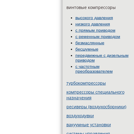
винтовые компрессоры
высокого давления
низкого давления
с прямым приводом
с ременным приводом
безмаслянные
бесшумные
передвижные c дизельным
приводом
с частотным
преобразователем
турбокомпрессоры
компрессоры специального
назначения
ресиверы (воздухосборники)
воздуходувки
вакуумные установки
системы управления