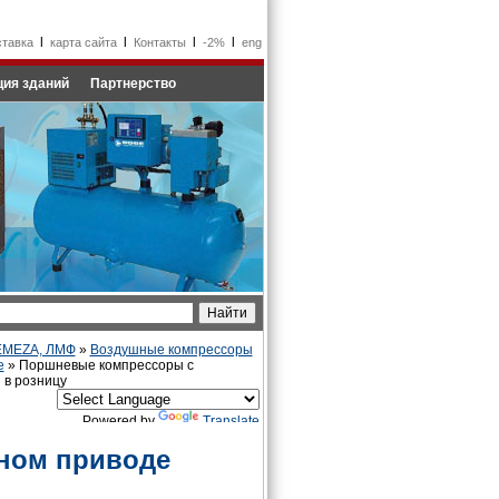
l
l
l
l
ставка
карта сайта
Контакты
-2%
eng
ия зданий
Партнерство
REMEZA, ЛМФ
»
Воздушные компрессоры
е
» Поршневые компрессоры с
 в розницу
Powered by
Translate
ном приводе