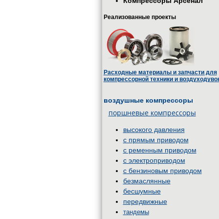
Компрессоры Арсенал
Реализованные проекты
Расходные материалы и запчасти для
компрессорной техники и воздуходуво
воздушные компрессоры
поршневые компрессоры
высокого давления
с прямым приводом
с ременным приводом
с электроприводом
с бензиновым приводом
безмаслянные
бесшумные
передвижные
тандемы