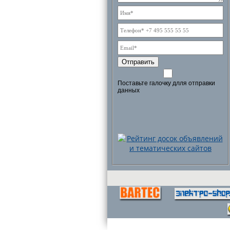
Отправить
Поставьте галочку длля отправки
данных