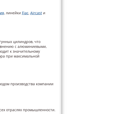
ия
, линейки
Fiac
,
Aircast
и
гунных цилиндров, что
равнению с алюминиевыми,
водит к значительному
ора при максимальной
одом производства компании
сех отраслях промышленности.