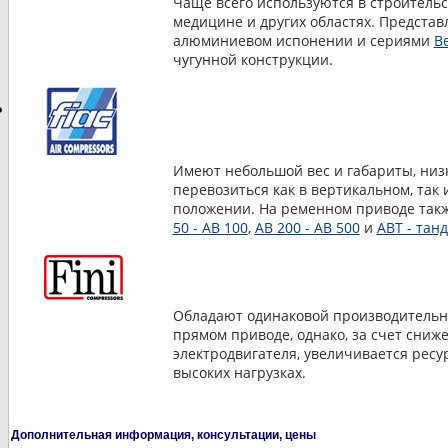
Чаще всего используются в строительс
медицине и других областях. Предста
алюминиевом испонении и сериями
Be
чугунной конструкции.
P
Имеют небольшой вес и габариты, низ
перевозиться как в вертикальном, так 
положении. На ременном приводе так
50 - АВ 100
,
AB 200 - AB 500
и
ABT - тан
Обладают одинаковой производительно
прямом приводе, однако, за счет сни
электродвигателя, увеличивается ресу
высоких нагрузках.
Дополнительная информация, консультации, цены