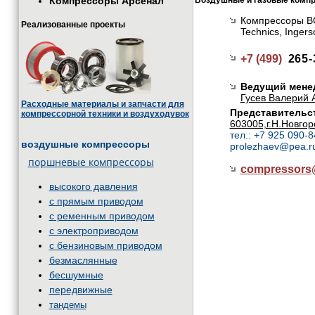
Компрессоры Арсенал
Воздушные и газовые комп
Компрессоры BOG
Реализованные проекты
Technics, Inge
+7 (499)
265-
Ведущий мене
Гусев Валерий 
Расходные материалы и запчасти для
Представительст
компрессорной техники и воздуходувок
603005,г.Н.Новгор
тел.: +7 925 090-8
воздушные компрессоры
prolezhaev@pea.r
поршневые компрессоры
compressor
высокого давления
с прямым приводом
с ременным приводом
с электроприводом
с бензиновым приводом
безмаслянные
бесшумные
передвижные
тандемы