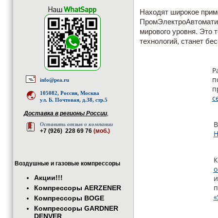
Находят широкое прим
ПромЭлектроАвтомати
мирового уровня. Это 
технологий, станет бе
Р
п
info@pea.ru
п
105082, Россия, Москва
с
ул. Б. Почтовая, д.38, стр.5
Доставка в регионы России
,
В
Оставить отзыв о компании
+7 (926) 228 69 76
(моб.)
H
К
Воздушные и газовые компрессоры
о
Акции!!!
и
п
Компрессоры AERZENER
«
Компрессоры BOGE
Компрессоры GARDNER
DENVER