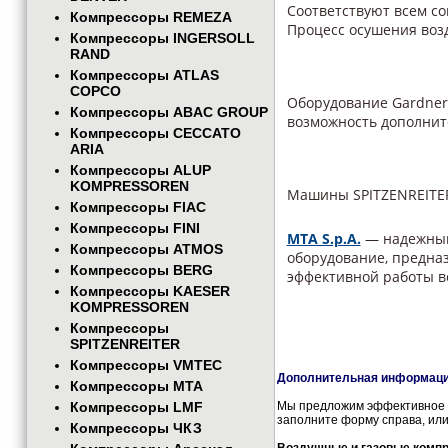
Соответствуют всем со
Компрессоры REMEZA
Процесс осушения воз
Компрессоры INGERSOLL
RAND
Компрессоры ATLAS
COPCO
Оборудование Gardner
Компрессоры ABAC GROUP
возможность дополнит
Компрессоры CECCATO
ARIA
Компрессоры ALUP
KOMPRESSOREN
Машины SPITZENREIT
Компрессоры FIAC
Компрессоры FINI
MTA S.p.A.
— надежный
Компрессоры ATMOS
оборудование, предназ
Компрессоры BERG
эффективной работы в
Компрессоры KAESER
осушитель охладитель
KOMPRESSOREN
осушительный прибор 
Компрессоры
SPITZENREITER
Компрессоры VMTEC
Дополнительная информация
Компрессоры MTA
Компрессоры LMF
Мы предложим эффективное и
заполните форму справа, или
Компрессоры ЧКЗ