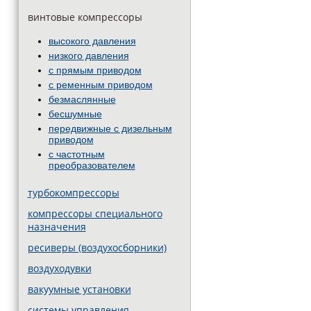
винтовые компрессоры
высокого давления
низкого давления
с прямым приводом
с ременным приводом
безмаслянные
бесшумные
передвижные c дизельным
приводом
с частотным
преобразователем
турбокомпрессоры
компрессоры специального
назначения
ресиверы (воздухосборники)
воздуходувки
вакуумные установки
системы управления