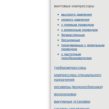
винтовые компрессоры
высокого давления
низкого давления
с прямым приводом
с ременным приводом
безмаслянные
бесшумные
передвижные c дизельным
приводом
с частотным
преобразователем
турбокомпрессоры
компрессоры специального
назначения
ресиверы (воздухосборники)
воздуходувки
вакуумные установки
системы управления