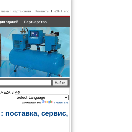
l
l
l
l
ставка
карта сайта
Контакты
-2%
eng
ия зданий
Партнерство
REMEZA, ЛМФ
Powered by
Translate
 поставка, сервис,