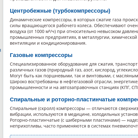
Центробежные (турбокомпрессоры)
Динамические компрессоры, в которых сжатие газа происх
силы вращающегося рабочего колеса. Обеспечивают оче
воздуха (от 1000 м³/ч) при относительно невысоком давле
промышленных предприятиях, в металлургии, химической
вентиляции и кондиционирования.
к
Газовые компрессоры
Специализированное оборудование для сжатия, транспорт
различных газов (природный газ, азот, кислород, углекислот
Могут быть как поршневыми, так и винтовыми, с масляным
Широко востребованы в нефтегазовой отрасли, энергетике
промышленности и на автозаправочных станциях (КПГ, СПГ
Спиральные и роторно-пластинчатые компр
Спиральные (скролл) компрессоры — отличаются сверхни
вибрации, используются в медицине, холодильных установ
Роторно-пластинчатые (с шиберными пластинами) — наде
неприхотливы, часто применяются в системах пневмопочт