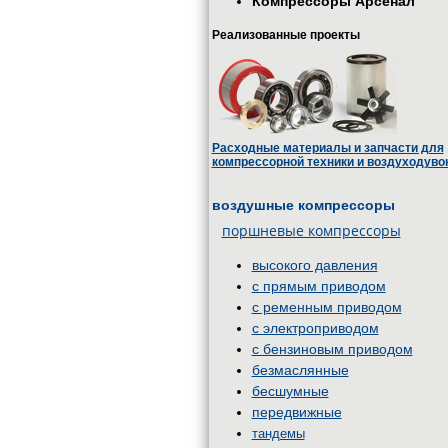
Компрессоры Арсенал
Реализованные проекты
Расходные материалы и запчасти для
компрессорной техники и воздуходуво
воздушные компрессоры
поршневые компрессоры
высокого давления
с прямым приводом
с ременным приводом
с электроприводом
с бензиновым приводом
безмаслянные
бесшумные
передвижные
тандемы