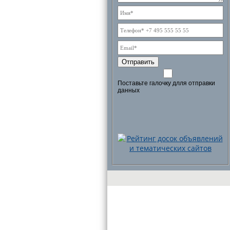
Отправить
Поставьте галочку длля отправки
данных