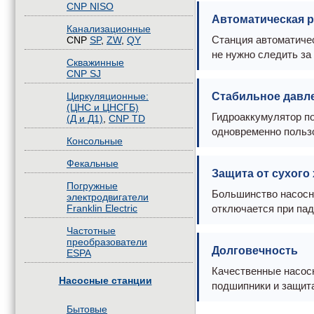
CNP NISO
Автоматическая 
Канализационные
Станция автоматичес
CNP
SP
,
ZW
,
QY
не нужно следить за
Скважинные
CNP SJ
Циркуляционные:
Стабильное давл
(ЦНС и ЦНСГБ)
Гидроаккумулятор п
(Д и Д1)
,
CNP TD
одновременно пользо
Консольные
Фекальные
Защита от сухого
Погружные
Большинство насосн
электродвигатели
Franklin Electric
отключается при пад
Частотные
преобразователи
Долговечность
ESPA
Качественные насосн
Насосные станции
подшипники и защита
Бытовые