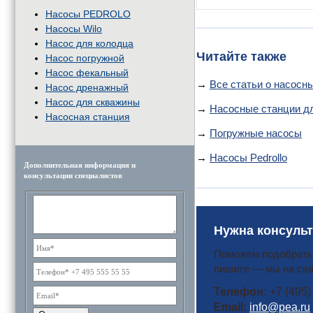
Насосы PEDROLO
Насосы Wilo
Насос для колодца
Читайте также
Насос погружной
Насос фекальный
→
Все статьи о насосн
Насос дренажный
Насос для скважины
→
Насосные станции дл
Насосная станция
→
Погружные насосы
→
Насосы Pedrollo
Дополнительная информация и
консультации специалистов
Нужна консульт
Поможем подобрать 
пишите — мы на свя
Телефон:
+7 (495)
Email:
info@pea.ru