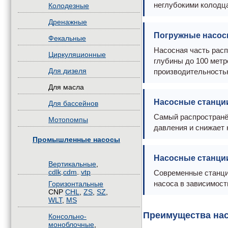
неглубокими колодц
Колодезные
Дренажные
Погружные насос
Фекальные
Насосная часть расп
Циркуляционные
глубины до 100 мет
Для дизеля
производительность
Для масла
Насосные станци
Для бассейнов
Самый распространё
Мотопомпы
давления и снижает 
Промышленные насосы
Насосные станци
Вертикальные
,
cdlk
.
cdm
.
vtp
Современные станци
насоса в зависимост
Горизонтальные
CNP
CHL
,
ZS
,
SZ
,
WLT
,
MS
Преимущества нас
Консольно-
моноблочные
,