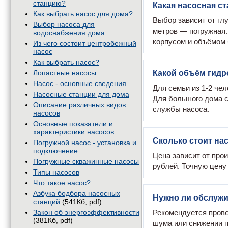
станцию?
Какая насосная с
Как выбрать насос для дома?
Выбор зависит от гл
Выбор насоса для
метров — погружная.
водоснабжения дома
корпусом и объёмом 
Из чего состоит центробежный
насос
Как выбрать насос?
Лопастные насосы
Какой объём гидр
Насос - основные сведения
Для семьи из 1-2 чел
Насосные станции для дома
Для большого дома с
Описание различных видов
службы насоса.
насосов
Основные показатели и
характеристики насосов
Сколько стоит на
Погружной насос - установка и
подключение
Цена зависит от про
Погружные скважинные насосы
рублей. Точную цену
Типы насосов
Что такое насос?
Азбука бодбора насосных
Нужно ли обслуж
станций
(541Кб, pdf)
Закон об энергоэффективности
Рекомендуется прове
(381Кб, pdf)
шума или снижении п