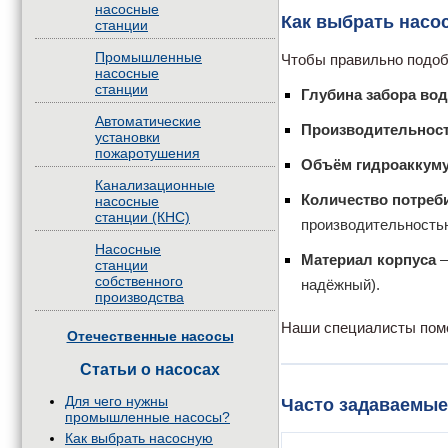
насосные
Как выбрать насо
станции
Промышленные
Чтобы правильно подо
насосные
станции
Глубина забора во
Автоматические
Производительнос
установки
пожаротушения
Объём гидроаккум
Канализационные
Количество потреб
насосные
станции (КНС)
производительностью
Насосные
Материал корпуса
—
станции
собственного
надёжный).
производства
Наши специалисты помо
Отечественные насосы
Статьи о насосах
Для чего нужны
Часто задаваемые
промышленные насосы?
Как выбрать насосную