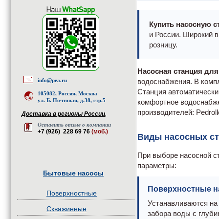
Купить насосную с
и России. Широкий 
розницу.
Насосная станция для
info@pea.ru
водоснабжения. В компл
Станция автоматически
105082, Россия, Москва
ул. Б. Почтовая, д.38, стр.5
комфортное водоснабже
производителей: Pedroll
Доставка в регионы России
,
Оставить отзыв о компании
+7 (926) 228 69 76
(моб.)
Виды насосных ст
При выборе насосной с
параметры:
Бытовые насосы
Поверхностные н
Поверхностные
Устанавливаются на
Скважинные
забора воды с глуби