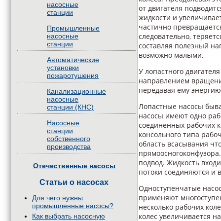
насосные
от двигателя подводитс
станции
жидкости и увеличивае
частично превращается 
Промышленные
следовательно, теряетс
насосные
станции
составляя полезный на
возможно малыми.
Автоматические
установки
У лопастного двигател
пожаротушения
направлением вращения
передавая ему энергию
Канализационные
насосные
Лопастные насосы быв
станции (КНС)
насосы имеют одно раб
Насосные
соединенных рабочих к
станции
консольного типа рабоч
собственного
область всасывания чт
производства
прямоосногоконфузора.
подвод. Жидкость входи
Отечественные насосы
потоки соединяются и в
Статьи о насосах
Одноступенчатые насо
применяют многоступен
Для чего нужны
промышленные насосы?
несколько рабочих кол
колес увеличивается на
Как выбрать насосную