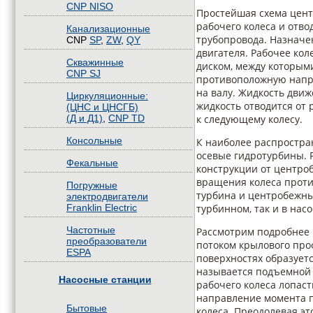
CNP NISO
Простейшая схема центр
рабочего колеса и отво
Канализационные
трубопровода. Назначе
CNP
SP
,
ZW
,
QY
двигателя. Рабочее кол
Скважинные
диском, между которыми
CNP SJ
противоположную напр
на валу. Жидкость движ
Циркуляционные:
жидкость отводится от 
(ЦНС и ЦНСГБ)
(Д и Д1)
,
CNP TD
к следующему колесу.
Консольные
К наиболее распростра
осевые гидротурбины. 
Фекальные
конструкции от центро
вращения колеса проти
Погружные
турбина и центробежны
электродвигатели
Franklin Electric
турбинном, так и в нас
Частотные
Рассмотрим подробнее 
преобразователи
потоком крылового про
ESPA
поверхностях образуетс
называется подъемной 
Насосные станции
рабочего колеса лопас
направление момента 
Бытовые
колеса. Преодолевая эт