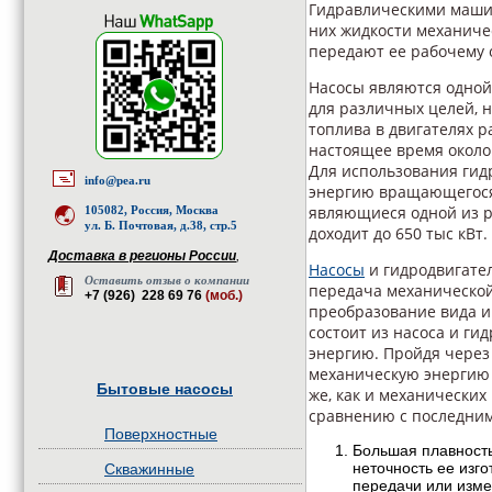
Гидравлическими маши
них жидкости механичес
передают ее рабочему о
Насосы являются одно
для различных целей, 
топлива в двигателях р
настоящее время около
Для использования гид
info@pea.ru
энергию вращающегося 
являющиеся одной из р
105082, Россия, Москва
ул. Б. Почтовая, д.38, стр.5
доходит до 650 тыс кВт
Доставка в регионы России
,
Насосы
и гидродвигате
Оставить отзыв о компании
передача механической 
+7 (926) 228 69 76
(моб.)
преобразование вида и
состоит из насоса и ги
энергию. Пройдя через 
механическую энергию 
Бытовые насосы
же, как и механических 
сравнению с последни
Поверхностные
Большая плавность
неточность ее изг
Скважинные
передачи или изме