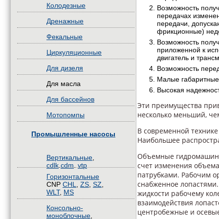
Колодезные
Возможность получ
передачах изменен
Дренажные
передачи, допуска
фрикционные) недо
Фекальные
Возможность получ
приложенной к исп
Циркуляционные
двигатель и трансм
Для дизеля
Возможность пере
Малые габаритные
Для масла
Высокая надежност
Для бассейнов
Эти преимущества прив
несколько меньший, че
Мотопомпы
В современной технике
Промышленные насосы
Наибольшее распростра
Объемные гидромашины 
Вертикальные
,
счет изменения объема
cdlk
.
cdm
.
vtp
патрубками. Рабочим о
Горизонтальные
снабженное лопастями. 
CNP
CHL
,
ZS
,
SZ
,
WLT
,
MS
жидкости рабочему кол
взаимодействия лопаст
Консольно-
центробежные и осевы
моноблочные
,