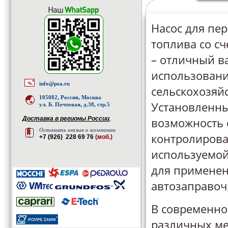
Насос для пе
топлива со сч
– отличный в
использовани
info@pea.ru
сельскохозяй
105082, Россия, Москва
Установленны
ул. Б. Почтовая, д.38, стр.5
Доставка в регионы России
,
возможность 
Оставить отзыв о компании
контролиров
+7 (926) 228 69 76
(моб.)
используемой
для применен
автозаправоч
В современно
различных ме