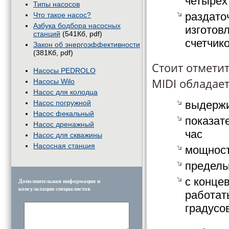
четырех
Типы насосов
раздато
Что такое насос?
Азбука бодбора насосных
изготов
станций
(541Кб, pdf)
счетчик
Закон об энергоэффективности
(381Кб, pdf)
Стоит отметит
Насосы PEDROLO
MIDI обладае
Насосы Wilo
Насос для колодца
Насос погружной
выдержи
Насос фекальный
показат
Насос дренажный
час
Насос для скважины
Насосная станция
мощност
предель
с конце
Дополнительная информация и
консультации специалистов
работат
градусо