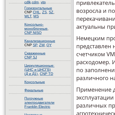
привлекатель
cdlk
.
cdm
.
vtp
Горизонтальные
возросла и п
CNP
CHL
,
ZS
,
SZ
,
WLT
,
MS
перекачивани
Консольно-
актуальны при
моноблочные
,
CNP NISO
Немецким про
Канализационные
представлен 
CNP
SP
,
ZW
,
QY
счетчиком VM
Скважинные
CNP SJ
расходомер. 
Циркуляционные:
по заполнени
(ЦНС и ЦНСГБ)
(Д и Д1)
,
CNP TD
различного н
Консольные
Применение д
Фекальные
эксплуатации 
Погружные
электродвигатели
различных п
Franklin Electric
агротехничес
Частотные