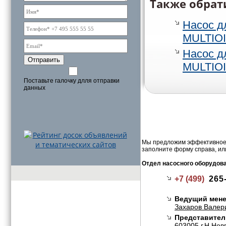
Также обрат
Насос д
MULTIOI
Насос д
Отправить
MULTIOI
Поставьте галочку длля отправки
данных
Мы предложим эффективное 
заполните форму справа, ил
Отдел насосного оборудов
+7 (499)
265
Ведущий мене
Захаров Валер
Представител
603005,г.Н.Нов