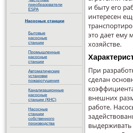
преобразователи
и быту его ра
ESPA
интересен еще
Насосные станции
транспортиро
это дает ему
Бытовые
насосные
хозяйстве.
станции
Промышленные
Характерист
насосные
станции
При разработ
Автоматические
установки
сделан основ
пожаротушения
коэффициент
Канализационные
насосные
внешних разм
станции (КНС)
работе. Насо
Насосные
станции
задействован
собственного
производства
выдерживать 