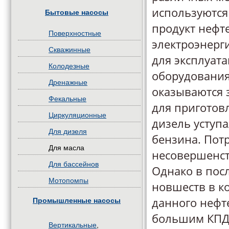
используются 
Бытовые насосы
продукт нефте
Поверхностные
электроэнерг
Скважинные
для эксплуат
Колодезные
оборудования
Дренажные
оказываются 
Фекальные
для приготов
Циркуляционные
дизель уступ
Для дизеля
бензина. Пот
Для масла
несовершенст
Для бассейнов
Однако в пос
Мотопомпы
новшеств в к
данного нефт
Промышленные насосы
большим КПД,
Вертикальные
,