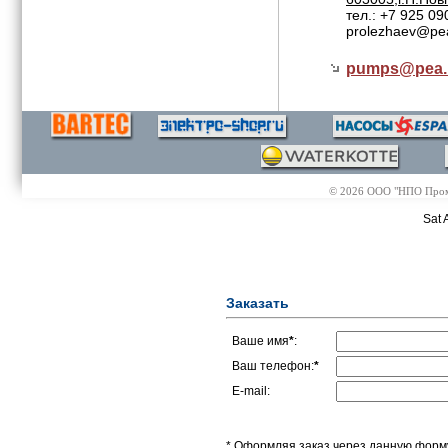
тел.: +7 925 09
prolezhaev@pe
pumps@
pea.
© 2026 ООО "НПО Промэл
Sat 
Заказать
Ваше имя
*
:
Ваш телефон:
*
E-mail:
* Оформляя заказ через данную форму